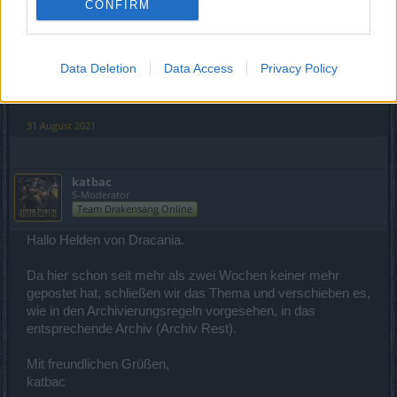
CONFIRM
Im Titel haben wir noch Deinen Server (Heredur) ergänzt.
Data Deletion
Data Access
Privacy Policy
Mit freundlichen Grüßen,
Asteirus
31 August 2021
katbac
S-Moderator
Team Drakensang Online
Hallo Helden von Dracania.
Da hier schon seit mehr als zwei Wochen keiner mehr
gepostet hat, schließen wir das Thema und verschieben es,
wie in den Archivierungsregeln vorgesehen, in das
entsprechende Archiv (Archiv Rest).
Mit freundlichen Grüßen,
katbac