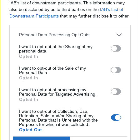
IAB’s list of downstream participants. This information may
also be disclosed by us to third parties on the
IAB’s List of
Lg, Miarott
Downstream Participants
that may further disclose it to other
third parties.
31 August 2021
Bloodreyna
gefällt dies.
Personal Data Processing Opt Outs
I want to opt-out of the Sharing of my
personal data.
Asteirus
Opted In
Ausnahmetalent
I want to opt-out of the Sale of my
Personal Data.
Hallo
@Miarott
Opted In
Herzlich Willkommen im Spiel und im Forum!
I want to opt-out of processing my
Personal Data for Targeted Advertising.
Opted In
In der Zwischenzeit kannst Du Dich auch gerne schon in
den
Gildenvorstellungen
umsehen. Möglicherweise findest
I want to opt-out of Collection, Use,
Du dort ja schon genau wonach Du suchst und kannst Dich
Retention, Sale, and/or Sharing of my
dann direkt bewerben.
Personal Data that Is Unrelated with the
Purposes for which it was collected.
Opted Out
Wir wünschen Dir viel Erfolg bei der Suche nach einer
Bleibe!