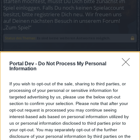
starten möchtest, musst Du Dich bitte zunächst im
Spiel einloggen. Falls Du noch keinen Spielaccount
besitzt, bitte registriere Dich neu. Wir freuen uns
auf Deinen nächsten Besuch in unserem Forum!
„Zum Spiel“
Status des Themas:
Es sind keine weiteren Antworten möglich.
Miarott
Foren-Grünschnabel
Portal Dev -
Do Not Process My Personal
Information
Hallo liebe Gemeinde,
If you wish to opt-out of the sale, sharing to third parties, or
processing of your personal or sensitive information for
ich bin neu hier und suche für meinen Magier Level 41
aktuell auf Heredur eine nette Gilde.
targeted advertising by us, please use the below opt-out
Teamspeak sollte keine Pflicht sein ich Chatte lieber.
section to confirm your selection. Please note that after your
Bin Täglich aktiv und weit über 18
opt-out request is processed you may continue seeing
interest-based ads based on personal information utilized by
Also wenn ihr ein neues aktives Mitglied sucht das euch
us or personal information disclosed to third parties prior to
gerne mit Fragen löchern darf würde ich mich über
your opt-out. You may separately opt-out of the further
Nachricht freuen.
disclosure of your personal information by third parties on the