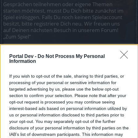
Gesprächen teilnehmen oder eigene Themen
starten möchtest, musst Du Dich bitte zunächst im
Spiel einloggen. Falls Du noch keinen Spielaccount
besitzt, bitte registriere Dich neu. Wir freuen uns
auf Deinen nächsten Besuch in unserem Forum!
„Zum Spiel“
Status des Themas:
Es sind keine weiteren Antworten möglich.
Portal Dev -
Do Not Process My Personal
Information
cosopt
Board Administrator
Team Drakensang Online
If you wish to opt-out of the sale, sharing to third parties, or
processing of your personal or sensitive information for
Hallo Helden von Dracania,
targeted advertising by us, please use the below opt-out
section to confirm your selection. Please note that after your
opt-out request is processed you may continue seeing
Demnächst wird auf unserer Website ein Update bezüglich
interest-based ads based on personal information utilized by
der Angaben zu den minimalen Systemanforderungen für
us or personal information disclosed to third parties prior to
das Spiel 'Drakensang Online' erfolgen. Diese Werte
your opt-out. You may separately opt-out of the further
wurden für eine Weile nicht aktualisiert, während am Spiel
disclosure of your personal information by third parties on the
selbst herumgebastelt wurde und es somit anders aussieht
IAB’s list of downstream participants. This information may
als früher. Abgesehen von den graphischen