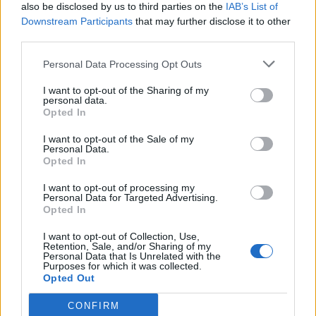
also be disclosed by us to third parties on the
IAB’s List of
Verbesserungen über die Jahre hinweg, startete das Spiel
Downstream Participants
that may further disclose it to other
damals ohne Begleiter, Reittiere, Umhänge und einer
third parties.
Vielzahl anderer Features. Das "erste" DSO war eher ein
Browsergame und im Laufe der Jahre haben wir uns mehr
Personal Data Processing Opt Outs
und mehr in Richtung einer Client-Version entwickelt.
I want to opt-out of the Sharing of my
All das hat dazu geführt, dass eine Aktualisierung der
personal data.
Anforderungen notwendig wurde, welche es uns auch
Opted In
erlaubt zukünftig mehr Features und Verbesserungen
hinzuzufügen und das Spiel zu einem neuen Horizont zu
I want to opt-out of the Sale of my
Personal Data.
führen.
Opted In
Bitte lest hier die neuen Anforderungen durch:
I want to opt-out of processing my
Personal Data for Targeted Advertising.
Opted In
Windows
I want to opt-out of Collection, Use,
CPU:
Dual-Core Prozessor (ab 1.6 GHz)
Retention, Sale, and/or Sharing of my
RAM:
1.5 GB (Windows XP) oder 2 GB (Windows Vista
Personal Data that Is Unrelated with the
oder neuer)
Purposes for which it was collected.
Opted Out
GPU:
512 MB VRAM, DirectX 10 und Shader Model 3
(Radeon HD 2000 series, GeForce 8000 series oder Intel
CONFIRM
HD Graphics)