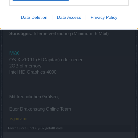
Sound:
"DirectX 9"-kompatible Soundkarte
OS:
WinXP oder neuer
Browser:
Internet Explorer oder Firefox mit dazugehörigen
Data Deletion
Data Access
Privacy Policy
Java-Plug-in
HDD Platz:
2 GB
Sonstiges:
Internetverbindung (Minimum: 6 Mbit)
Mac
OS X v10.11 (El Capitan) oder neuer
2GB of memory
Intel HD Graphics 4000
Mit freundlichen Grüßen,
Euer Drakensang Online Team
15 Juli 2016
FrecheZicke
und
Fly-37
gefällt dies.