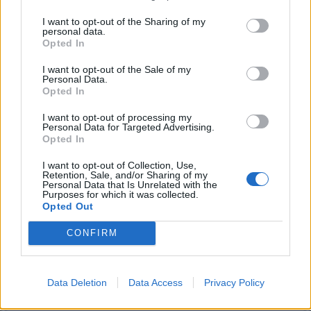
eine Unterhaltung über den Ingame-Chat. Dort könnt Ihr
dann gerne auch euren privaten Discord-Namen
I want to opt-out of the Sharing of my
personal data.
austauschen.
Opted In
Mit freundlichen Grüßen,
I want to opt-out of the Sale of my
Asteirus
Personal Data.
Opted In
28 September 2021
I want to opt-out of processing my
Personal Data for Targeted Advertising.
Opted In
HòókLP
Foren-Grünschnabel
I want to opt-out of Collection, Use,
Retention, Sale, and/or Sharing of my
Personal Data that Is Unrelated with the
Zitat von Knecht:
↑
Purposes for which it was collected.
Opted Out
Es wäre Hilfreich zu wissen auf welchen Server du spielst und
welches Level du hast.
CONFIRM
ich spiele auf heredur haupzächlich low lvl pvp
ingame name SkadiPVP
Data Deletion
Data Access
Privacy Policy
29 September 2021