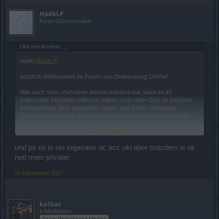
HòókLP
Foren-Grünschnabel
Zitat von Asteirus:
↑
Hallo
HòókLP
herzlich Willkommen im Forum von Drakensang Online!
Wie auch mein Vorredner bereits erwähnt hat, wäre es für
potenzielle Mitspieler hilfreich, etwas mehr über Dich zu erfahren.
Insbesondere Dein gespielter Server und Deine Interessen
(ingame) könnten für diese interessant sein. Du kannst fehlende
Informationen über den "Bearbeiten"-Knopf nachträglich zu Deinem
Click to expand...
Post hinzufügen.
Deinen Discord-Namen haben wir zu Deiner eigenen Sicherheit
und ps es is ein seperater dc acc oki aber trotzdem is ok
entfernt. Verabrede Dich bei Interesse gerne für eine Unterhaltung
nett mein privater
über den Ingame-Chat. Dort könnt Ihr dann gerne auch euren
privaten Discord-Namen austauschen.
29 September 2021
Mit freundlichen Grüßen,
Asteirus
katbac
S-Moderator
Team Drakensang Online