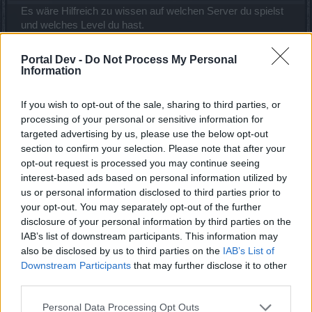
Es wäre Hilfreich zu wissen auf welchen Server du spielst
und welches Level du hast.
28 September 2021
Portal Dev -
Do Not Process My Personal
Information
Asteirus
Ausnahmetalent
If you wish to opt-out of the sale, sharing to third parties, or
processing of your personal or sensitive information for
targeted advertising by us, please use the below opt-out
Hallo
HòókLP
section to confirm your selection. Please note that after your
opt-out request is processed you may continue seeing
herzlich Willkommen im Forum von Drakensang Online!
interest-based ads based on personal information utilized by
us or personal information disclosed to third parties prior to
Wie auch mein Vorredner bereits erwähnt hat, wäre es für
your opt-out. You may separately opt-out of the further
potenzielle Mitspieler hilfreich, etwas mehr über Dich zu
erfahren. Insbesondere Dein gespielter Server und Deine
disclosure of your personal information by third parties on the
Interessen (ingame) könnten für diese interessant sein. Du
IAB’s list of downstream participants. This information may
kannst fehlende Informationen über den "Bearbeiten"-Knopf
also be disclosed by us to third parties on the
IAB’s List of
nachträglich zu Deinem Post hinzufügen.
Downstream Participants
that may further disclose it to other
third parties.
Deinen Discord-Namen haben wir zu Deiner eigenen
Sicherheit entfernt. Verabrede Dich bei Interesse gerne für
Personal Data Processing Opt Outs