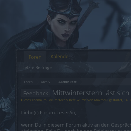
Kalender
Foren
Letzte Beiträge
Foren
Archiv
Archiv Rest
Mittwinterstern läst sic
Feedback
Dieses Thema im Forum '
Archiv Rest
' wurde von
Maxmaul
gestartet,
14 D
Liebe(r) Forum-Leser/in,
wenn Du in diesem Forum aktiv an den Gespräch
einloggen. Falls Du noch keinen Spielaccount be