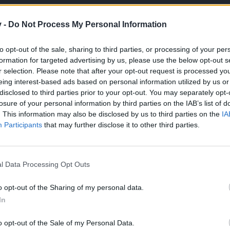
ür die Rune, also wenn die sonst so unnötig für dich ist
v -
Do Not Process My Personal Information
to opt-out of the sale, sharing to third parties, or processing of your per
formation for targeted advertising by us, please use the below opt-out s
r selection. Please note that after your opt-out request is processed y
eing interest-based ads based on personal information utilized by us or
disclosed to third parties prior to your opt-out. You may separately opt-
ese ehemaligen (bzw. fortwährenden) Sonder-Steine nicht bei der R
losure of your personal information by third parties on the IAB’s list of
das gewollt ist oder nicht.
. This information may also be disclosed by us to third parties on the
IA
Participants
that may further disclose it to other third parties.
l Data Processing Opt Outs
o opt-out of the Sharing of my personal data.
In
o opt-out of the Sale of my Personal Data.