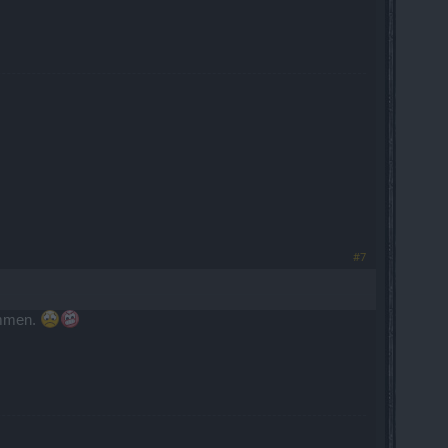
#7
ommen.