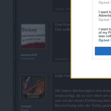
Opted 
cosopt
,
14 Dezember 2017
I want 
Advertis
Opted 
Eine Rune ist eine Rune, ein Even
I want t
Das sollte eigentlich alles erklären.
of my P
was col
Opted 
semen470
Forenfreak
semen470
,
16 Dezember 2017
Hallo Helden von Dracania,
Wir haben diesbezüglich eine Antwo
beabsichtigt, da es sich eben um a
war mit der neuen Einführung dama
Bezeichnung oder der Tooltip geänd
cosopt
Board