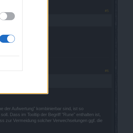
#5
#6
e der Aufwertung" kombinierbar sind, ist so
ll. Dass im Tooltip der Begriff "Rune" enthalten ist,
ass zur Vermeidung solcher Verwechselungen ggf. die