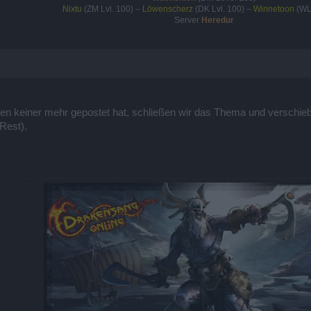
Nixtu
(ZM Lvl. 100) –
Löwenscherz
(DK Lvl. 100) –
Winnetoon
(WL 
Server
Heredur
gen keiner mehr gepostet hat, schließen wir das Thema und verschieb
Rest).