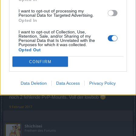
Zitat von Shichisei:
↑
I want to opt-out of processing my
Das kürzeste Rennen der Welt??
Personal Data for Targeted Advertising.
Opted In
Nö, nach fast 5 Jahren endlich alle PvP Mounts
Hat ja
lang genug gedauert mit dem 6vs6
I want to opt-out of Collection, Use,
Retention, Sale, and/or Sharing of my
Personal Data that Is Unrelated with the
9 Februar 2017
Purposes for which it was collected.
Opted Out
ULTRAPEINLICH
und
thermogoth
gefällt dies.
CONFIRM
ULTRAPEINLICH
Forenfreak
Data Deletion
Data Access
Privacy Policy
Bin Feldmarschall, ka wie viele mio Punkte und trotzdem
noch 2 fehlende PvP-Mounts. Voll der lowbob
9 Februar 2017
Shichisei
Freiherr des Forums