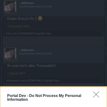
.-Allanon-.
Großmeister eines Forums
Guten Rutsch Ihr 2
31 Dezember 2016
Viki
und
ULTRAPEINLICH
gefällt dies.
.-Allanon-.
Großmeister eines Forums
Ihr seid doch alles Tronuadafs!!
11 Januar 2017
blinkstank
und
ULTRAPEINLICH
gefällt dies.
Portal Dev -
Do Not Process My Personal
ULTRAPEINLICH
Information
Forenfreak