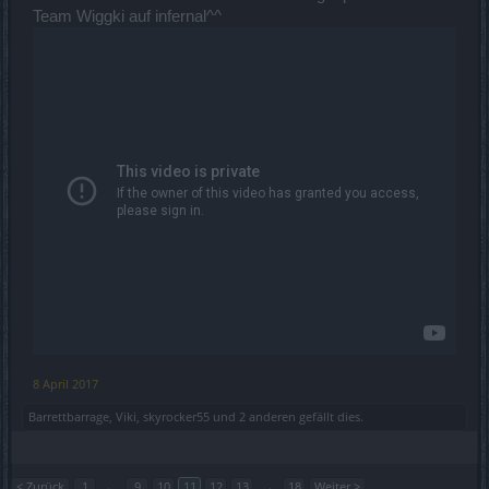
Team Wiggki auf infernal^^
8 April 2017
Barrettbarrage
,
Viki
,
skyrocker55
und
2 anderen
gefällt dies.
< Zurück
1
←
9
10
11
12
13
→
18
Weiter >