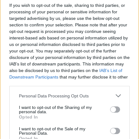
If you wish to opt-out of the sale, sharing to third parties, or
processing of your personal or sensitive information for
8 Februar 2017
targeted advertising by us, please use the below opt-out
section to confirm your selection. Please note that after your
Viki
gefällt dies.
opt-out request is processed you may continue seeing
interest-based ads based on personal information utilized by
us or personal information disclosed to third parties prior to
Shichisei
your opt-out. You may separately opt-out of the further
Freiherr des Forums
disclosure of your personal information by third parties on the
IAB’s list of downstream participants. This information may
Zitat von ULTRAPEINLICH:
↑
also be disclosed by us to third parties on the
IAB’s List of
Downstream Participants
that may further disclose it to other
third parties.
Das kürzeste Rennen der Welt??
Personal Data Processing Opt Outs
8 Februar 2017
I want to opt-out of the Sharing of my
personal data.
Opted In
Viki
Admiral des Forums
I want to opt-out of the Sale of my
Personal Data.
Opted In