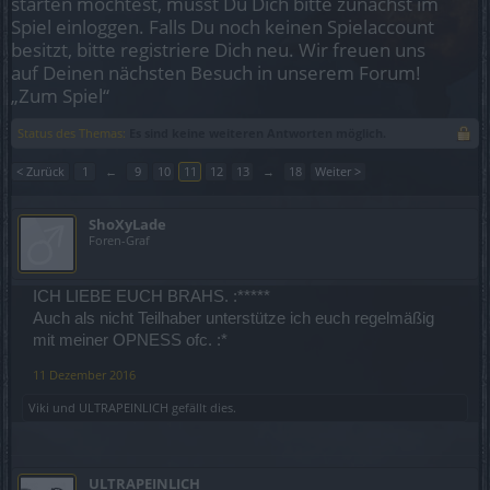
starten möchtest, musst Du Dich bitte zunächst im
Spiel einloggen. Falls Du noch keinen Spielaccount
besitzt, bitte registriere Dich neu. Wir freuen uns
auf Deinen nächsten Besuch in unserem Forum!
„Zum Spiel“
Status des Themas:
Es sind keine weiteren Antworten möglich.
< Zurück
1
←
9
10
11
12
13
→
18
Weiter >
ShoXyLade
Foren-Graf
ICH LIEBE EUCH BRAHS. :*****
Auch als nicht Teilhaber unterstütze ich euch regelmäßig
mit meiner OPNESS ofc. :*
11 Dezember 2016
Viki
und
ULTRAPEINLICH
gefällt dies.
ULTRAPEINLICH