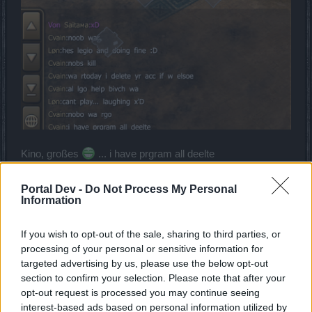
Kino, großes
... i have prgram all deelte
1 Mai 2017
Portal Dev -
Do Not Process My Personal
blinkstank
,
Shichisei
,
skyrocker55
und
1 weiteren Person
gefällt dies.
Information
If you wish to opt-out of the sale, sharing to third parties, or
Wernher65
processing of your personal or sensitive information for
Admiral des Forums
targeted advertising by us, please use the below opt-out
section to confirm your selection. Please note that after your
Ich lass euch mal ganz liebe Grüße da
opt-out request is processed you may continue seeing
interest-based ads based on personal information utilized by