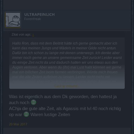
ULTRAPEINLICH
Forenfreak
Zitat von ags:
↑
Hallo Ron, dass mit dem Beitritt hätte ich gerne gemacht aber ich
kann das meinen Jungs und Mädels in meiner Gilde nicht antun.
Dafür bin ich schon zu lange mit denen unterwegs. Ich denke aber
immer noch gerne an unsere gemeinsame Zeit zurück! Leider warst
du einige Zeit nicht da und dadurch hatten wir uns etwas aus den
Augen verloren. Aber wenn du (ihr) mal Lust habt können wir gerne
mal ein bißchen Zeit beim farmen verbringen. Würde mich freuen
mal die alte Zeiten aufleben zu lassen. Leider nicht mehr mit
meinem Waldi aber mit Jade bin immer gerne dabei. Agassis ist
Click to expand...
leider immer noch low lev ^^ . Dass kommt daher weil ich den
Mage eigentlich für meine Freundin gedacht hatte. Sie traut sich
aber nicht zu spielen. Ich habe aber spass dabei gehabt den Char
Was ist eigentlich aus dem Dk geworden, den hattest ja
aufzubauen und habe mich daher entschlossen diesen weiter zu
auch noch
spielen. Ich musste mich zeitlich eben für einen entscheiden. Nur
AChja die gute alte Zeit, als Agassis mit lvl 40 noch richtig
ab und zu bin noch mit meinem Waldi unterwegs. Wenn überhaupt
op war
Waren lustige Zeiten
vieleicht 1 mal im Monat.
Lg Sven
20 Mai 2017