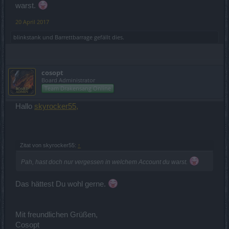
warst.
20 April 2017
blinkstank
und
Barrettbarrage
gefällt dies.
cosopt
Board Administrator
Team Drakensang Online
Hallo
skyrocker55,
Zitat von skyrocker55:
↑
Pah, hast doch nur vergessen in welchem Account du warst.
Das hättest Du wohl gerne.
Mit freundlichen Grüßen,
Cosopt