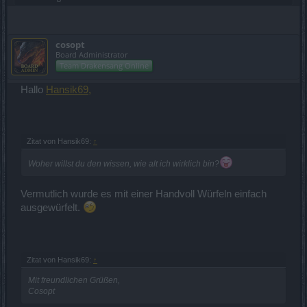
cosopt
Board Administrator
Team Drakensang Online
Hallo
Hansik69,
Zitat von Hansik69:
↑
Woher willst du den wissen, wie alt ich wirklich bin?
Vermutlich wurde es mit einer Handvoll Würfeln einfach
ausgewürfelt.
Zitat von Hansik69:
↑
Mit freundlichen Grüßen,
Cosopt