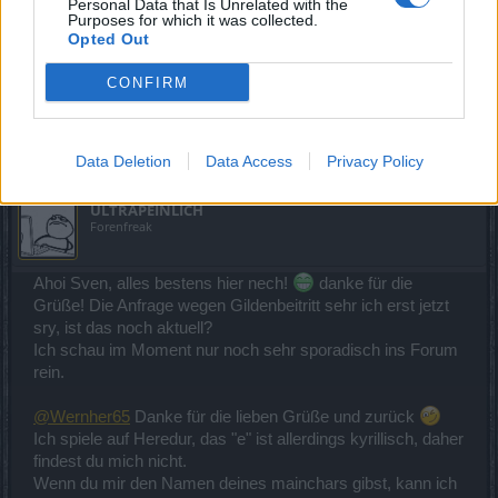
Gab Gestern seinen Namen ein und wollte in zur
Personal Data that Is Unrelated with the
Purposes for which it was collected.
Freundesliste hinzufügen.
Opted Out
Da waren genug Wigger der stärkste ist aber leider erst mit
CONFIRM
lvl 45.
Zuletzt bearbeitet:
6 Mai 2017
5 Mai 2017
Data Deletion
Data Access
Privacy Policy
ULTRAPEINLICH
Forenfreak
Ahoi Sven, alles bestens hier nech!
danke für die
Grüße! Die Anfrage wegen Gildenbeitritt sehr ich erst jetzt
sry, ist das noch aktuell?
Ich schau im Moment nur noch sehr sporadisch ins Forum
rein.
@Wernher65
Danke für die lieben Grüße und zurück
Ich spiele auf Heredur, das "e" ist allerdings kyrillisch, daher
findest du mich nicht.
Wenn du mir den Namen deines mainchars gibst, kann ich