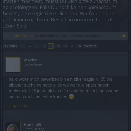
starten möchtest, musst Du Dich bitte zunächst im
Spiel einloggen. Falls Du noch keinen Spielaccount
besitzt, bitte registriere Dich neu. Wir freuen uns
auf Deinen nächsten Besuch in unserem Forum!
„Zum Spiel“
Status des Themas:
Es sind keine weiteren Antworten möglich.
< Zurück
1
←
11
12
13
14
15
→
18
Weiter >
maci99
Laufenlerner
hallo wolte mich bewerben bin ein zikelmagie lvl 55 bin
albaner suche ne nette gilde wo wer alle spars haben
mein< alter 25 jahre alt bin offt on werde mich feuen wenn
wer das mal austesten konnen
20 April 2017
Hansik69
Foren-Herzog