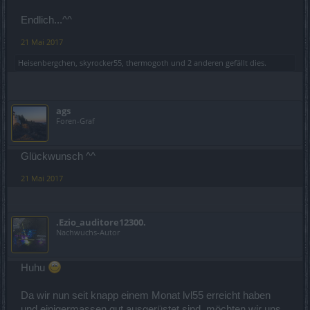
Endlich...^^
21 Mai 2017
Heisenbergchen
,
skyrocker55
,
thermogoth
und
2 anderen
gefällt dies.
ags
Foren-Graf
Glückwunsch ^^
21 Mai 2017
.Ezio_auditore12300.
Nachwuchs-Autor
Huhu
Da wir nun seit knapp einem Monat lvl55 erreicht haben
und einigermassen gut ausgerüstet sind, möchten wir uns