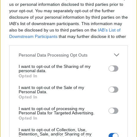
4 Mai 2017
us or personal information disclosed to third parties prior to
ULTRAPEINLICH
und
Viki
gefällt dies.
your opt-out. You may separately opt-out of the further
disclosure of your personal information by third parties on the
IAB’s list of downstream participants. This information may
also be disclosed by us to third parties on the
IAB’s List of
ags
Foren-Graf
Downstream Participants
that may further disclose it to other
third parties.
Find ich gut du. Feinee Sachee Wernheer. Soll ich auch so
Personal Data Processing Opt Outs
tun? Sach ma wie gehts denn dem Rööhrich so.
LG
aus`m Norden nech
I want to opt-out of the Sharing of my
personal data.
5 Mai 2017
Opted In
I want to opt-out of the Sale of my
Personal Data.
Wernher65
Opted In
Admiral des Forums
I want to opt-out of processing my
Ne bin aus Österreich.
Personal Data for Targeted Advertising.
Opted In
Aber sagt mal ist Wigger nicht auf dem Server Heredur ?
I want to opt-out of Collection, Use,
Retention, Sale, and/or Sharing of my