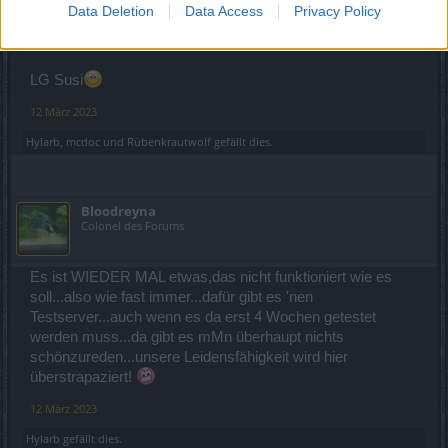
Data Deletion
Data Access
Privacy Policy
vorzugsweise ´nen grünen. Soll eine beruhigende Wirkung
haben!
LG Susi
12 März 2023
Hylarb
,
mcdoc
und
Rübenkrautwolf
gefällt dies.
Bloodreyna
Colonel des Forums
Es ist WIEDER MAL etwas,das nicht funktioniert wie es
soll...also wie fast immer...dafür gibt es 'nen
Testserver...auch wenn es da erst 4 Wochen getestet
werden muss...da gibt es mMn überhaupt nichts
schönzureden...unsere Leidensfähigkeit wird hier
überstrapaziert!
12 März 2023
Hylarb
gefällt dies.