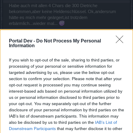
Habe auch mit allen 4 Chars die 300 Dietriche
bekommen,aber keine Heldenschlüssel. Ok,andersrum
hätte es mich mehr geärgert,ist trotzdem
erbärmlich...wieder mal...
12 März 2023
Portal Dev -
Do Not Process My Personal
Hylarb
und
mcdoc
gefällt dies.
Information
If you wish to opt-out of the sale, sharing to third parties, or
Peredes
processing of your personal or sensitive information for
Foren-Herzog
targeted advertising by us, please use the below opt-out
section to confirm your selection. Please note that after your
Ist nicht der Riesenverlust an Schlüsseln aber Verlust an
opt-out request is processed you may continue seeing
Vertrauen das iwas mal 100% funktioniert!!
interest-based ads based on personal information utilized by
us or personal information disclosed to third parties prior to
12 März 2023
your opt-out. You may separately opt-out of the further
Hylarb
,
steffenfuerst
und
mcdoc
gefällt dies.
disclosure of your personal information by third parties on the
IAB’s list of downstream participants. This information may
also be disclosed by us to third parties on the
IAB’s List of
Susi58
Downstream Participants
that may further disclose it to other
Colonel des Forums