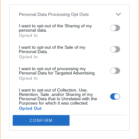
third parties.
Personal Data Processing Opt Outs
Zitat von maju01:
↑
Es war genau 3 Tage auf dem Testserver, bevor wir es Live
I want to opt-out of the Sharing of my
bekamen.
personal data.
Aufspieldatum müsste der 20.02.23 gewesen sein, also von Test
Opted In
kann keine rede sein.
I want to opt-out of the Sale of my
Personal Data.
GuMo Rocky
,
Opted In
ok,3 Tage Test ist ein wenig kurz.
Aber hätte man es komplt. testen
I want to opt-out of processing my
wollen/können/müssen,hätte der "Kram" 4 Wochen auf dem
Personal Data for Targeted Advertising.
Testi bleiben müssen,
Opted In
um zu sehen,ob wirklich an jedem einzelnen Tag die
Buchung erfolgt.
I want to opt-out of Collection, Use,
Retention, Sale, and/or Sharing of my
So ist man wohl nach 3 Tagen davon ausgegangen,da an
Personal Data that Is Unrelated with the
diesen Tagen alles reibugslos ablief...
Purposes for which it was collected.
"Alles OK"...drauf auf den Live-Server!
Opted Out
Das es jetzt doch nicht ganz so einwandfrei abgelaufen
ist...doof gelaufen,aber (in meinen Augen)
CONFIRM
kein Beinbruch!
Fehler wurde von
@mcdoc
bekannt gegeben und nu heisst
´s abwarten und Tee trinken...