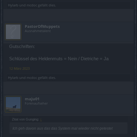
Hylarb
und
mcdoc
gefällt dies.
PastorOfMuppets
Ausnahmetalent
Gutschriften:
Schlüssel des Heldenmuts = Nein / Dietriche = Ja
12 März 2023
Hylarb
und
mcdoc
gefällt dies.
maju01
Forenaufseher
Zitat von Gunging:
↑
Ich geh davon aus das das System mal wieder nicht getestet