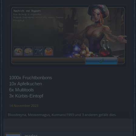
1000x Fruchtbonbons
10x Apfelkuchen
6x Multitools
3x Kürbis-Eintopf
14 November 2023
Bloodreyna
,
Meistermagus
,
Kurmanci1993
und
3 anderen
gefällt dies.
mcdoc