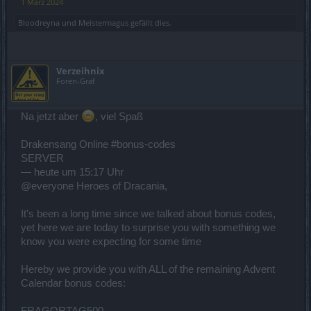
1 März 2024
Bloodreyna
und
Meistermagus
gefällt dies.
Verzeihnix
Foren-Graf
Na jetzt aber
, viel Spaß
Drakensang Online #bonus-codes
SERVER
— heute um 15:17 Uhr
@everyone Heroes of Dracania,
It's been a long time since we talked about bonus codes,
yet here we are today to surprise you with something we
know you were expecting for some time
Hereby we provide you with ALL of the remaining Advent
Calendar bonus codes:
FRAGORTAG500