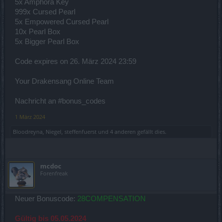
5x Amphora Key
999x Cursed Pearl
5x Empowered Cursed Pearl
10x Pearl Box
5x Bigger Pearl Box
Code expires on 26. März 2024 23:59
Your Drakensang Online Team
Nachricht an #bonus_codes
1 März 2024
Bloodreyna
,
Niegel
,
steffenfuerst
und
4 anderen
gefällt dies.
mcdoc
Forenfreak
Neuer Bonuscode:
28COMPENSATION
Gültig bis 05.05.2024