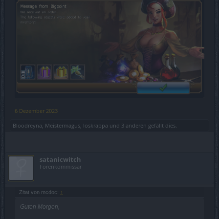
6 Dezember 2023
Bloodreyna
,
Meistermagus
,
loskrappa
und
3 anderen
gefällt dies.
satanicwitch
Forenkommissar
Zitat von mcdoc:
↑
Guten Morgen,