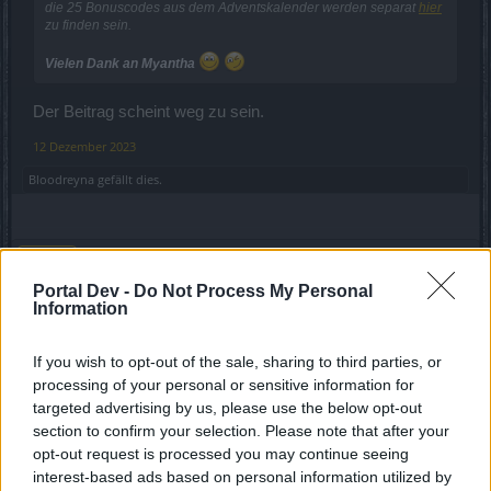
die 25 Bonuscodes aus dem Adventskalender werden separat
hier
zu finden sein.
Vielen Dank an Myantha
Der Beitrag scheint weg zu sein.
12 Dezember 2023
Bloodreyna
gefällt dies.
mcdoc
Forenfreak
Portal Dev -
Do Not Process My Personal
Information
Neuer Bonuscode:
DSOXMAS24
If you wish to opt-out of the sale, sharing to third parties, or
Gültig bis 31.12.2023
processing of your personal or sensitive information for
targeted advertising by us, please use the below opt-out
section to confirm your selection. Please note that after your
opt-out request is processed you may continue seeing
interest-based ads based on personal information utilized by