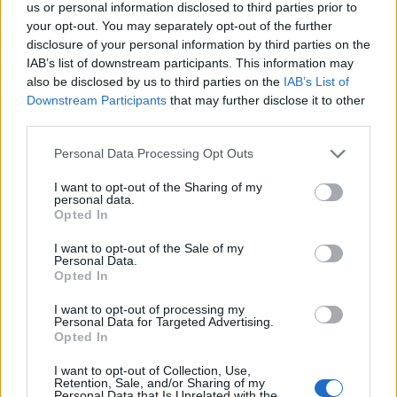
us or personal information disclosed to third parties prior to
your opt-out. You may separately opt-out of the further
disclosure of your personal information by third parties on the
IAB’s list of downstream participants. This information may
also be disclosed by us to third parties on the
IAB’s List of
Downstream Participants
that may further disclose it to other
third parties.
24 Dezember 2023
Personal Data Processing Opt Outs
Meistermagus
,
Bloodreyna
,
steffenfuerst
und
2 anderen
gefällt dies.
I want to opt-out of the Sharing of my
personal data.
Opted In
mcdoc
I want to opt-out of the Sale of my
Forenfreak
Personal Data.
Opted In
Neuer Bonuscode:
DSOXMAS25
I want to opt-out of processing my
Personal Data for Targeted Advertising.
Gültig bis 31.12.2023
Opted In
I want to opt-out of Collection, Use,
Retention, Sale, and/or Sharing of my
Personal Data that Is Unrelated with the