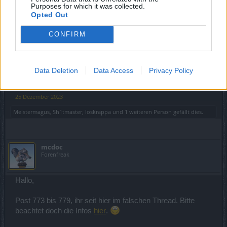
Purposes for which it was collected.
Opted Out
CONFIRM
Data Deletion
Data Access
Privacy Policy
25 Dezember 2023
Meistermagus
,
Sh1tmaster
,
loskrappa
und
1 weiteren Person
gefällt dies.
mcdoc
Forenfreak
Hallo,
Post 773 bis 779, ihr seit hier im falschen Thread. Bitte
beachtet doch die Infos
hier
.