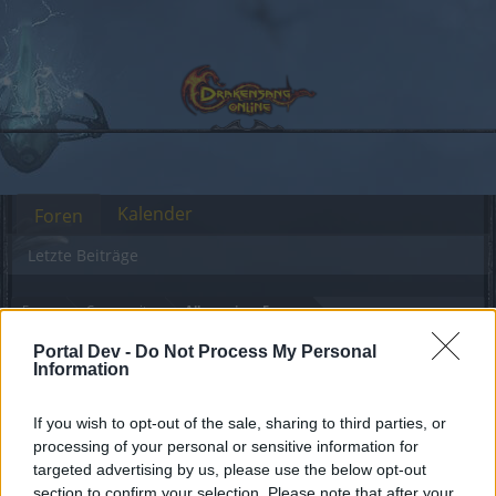
Kalender
Foren
Letzte Beiträge
Foren
Community
Allgemeines Forum
Neuer Server Rlly ??
Portal Dev -
Do Not Process My Personal
Information
Liebe(r) Forum-Leser/in,
If you wish to opt-out of the sale, sharing to third parties, or
processing of your personal or sensitive information for
wenn Du in diesem Forum aktiv an den
targeted advertising by us, please use the below opt-out
Gesprächen teilnehmen oder eigene Themen
section to confirm your selection. Please note that after your