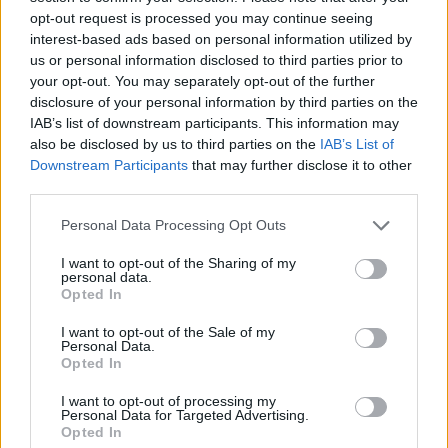
starten möchtest, musst Du Dich bitte zunächst im
opt-out request is processed you may continue seeing
Spiel einloggen. Falls Du noch keinen Spielaccount
interest-based ads based on personal information utilized by
besitzt, bitte registriere Dich neu. Wir freuen uns
us or personal information disclosed to third parties prior to
auf Deinen nächsten Besuch in unserem Forum!
your opt-out. You may separately opt-out of the further
„Zum Spiel“
disclosure of your personal information by third parties on the
< Zurück
1
2
IAB’s list of downstream participants. This information may
also be disclosed by us to third parties on the
IAB’s List of
Downstream Participants
that may further disclose it to other
magiChris
Nachwuchs-Autor
third parties.
Personal Data Processing Opt Outs
geschafft
ALLE Main- und Sidequests durch, insgesamt
2050 "Proof of Valor". Ja, richtig, die Dinger droppen und
I want to opt-out of the Sharing of my
zählen auch noch, wenn man die nötigen 2000 für das
personal data.
Event schon beisammen hat
Opted In
30 von diesen zusätzlichen stammen kurioserweise von
I want to opt-out of the Sale of my
zufälligem Monsterdrop. Warum die Dinger erst anfangen
Personal Data.
zu droppen, wenn man sie nicht mehr braucht, ist allerdings
Opted In
sehr sonderbar....
I want to opt-out of processing my
Irgendwie reizt es mich jetzt herauszufinden, ob die
Personal Data for Targeted Advertising.
Opted In
erfreulich hohe Questitemdroprate bestehen bleibt, oder ob