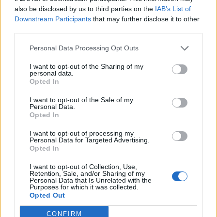
also be disclosed by us to third parties on the
IAB’s List of
Downstream Participants
that may further disclose it to other
Talerix
third parties.
Foren-Herzog
Personal Data Processing Opt Outs
Zitat von Mardok:
↑
I want to opt-out of the Sharing of my
Hallo,
personal data.
ich habe dieses Spiel seit einer Ewigkeit nicht mehr aktiv gespielt.
Opted In
Ich muss um Edelsteine zu kombinieren die Quest nutzloser
Firlefanz abschließen.
I want to opt-out of the Sale of my
Die habe ich schon früher abgeschlossen und kann sie nicht
Personal Data.
nochmal machen.
Opted In
Auch die ganzen Questgeber haben die Quest nicht für mich.
Hab nur die Quest für den Mantel bekommen
I want to opt-out of processing my
Was soll ich tun?
Personal Data for Targeted Advertising.
Click to expand...
MFG
Opted In
I want to opt-out of Collection, Use,
Ich hätte da noch eine Idee...
Retention, Sale, and/or Sharing of my
Personal Data that Is Unrelated with the
Purposes for which it was collected.
Die Quests wurde ein paar mal verändert und als ich sie
Opted Out
das letzte mal (mit meiner Waldine) gemacht habe, musste
man erst Quests für Malyssa und Rosalind machen, bevor
CONFIRM
man zu Matthew gehen konnte.