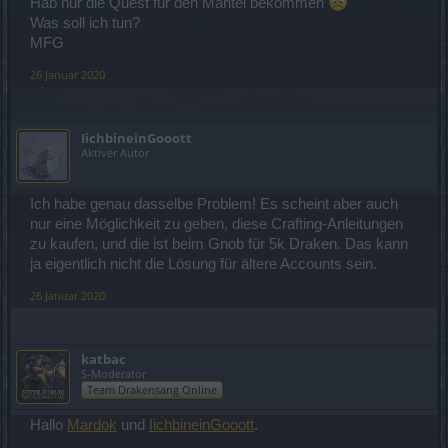
Hab nur die Quest für den Mantel bekommen
Was soll ich tun?
MFG
26 Januar 2020
IichbineinGooott
Aktiver Autor
Ich habe genau dasselbe Problem! Es scheint aber auch
nur eine Möglichkeit zu geben, diese Crafting-Anleitungen
zu kaufen, und die ist beim Gnob für 5k Draken. Das kann
ja eigentlich nicht die Lösung für ältere Accounts sein.
26 Januar 2020
katbac
S-Moderator
Team Drakensang Online
Hallo
Mardok
und
IichbineinGooott
.