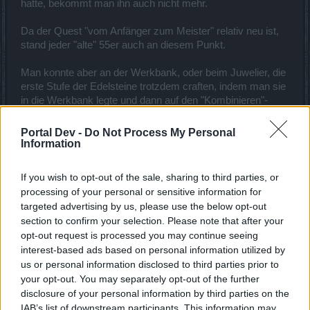
hatte, bekommt man ihn auch nicht mehr.
Da der Quest "vom Anfänger zum Meister" relativ neu ist,
stand jeder "alte" 55er auch an diesem Punkt.
Man konnte aber an der Werkbank, oder beim Juwelier, die
erste Stufe der Edelsteine trotzdem craften, indem man sie
in die Werkbank legte und dann auf den "Kombinieren"-
Button klickte, der trotz grauer Anzeige funktionierte.
Zudem schaut doch mal bei Petyax im Menü unter
Portal Dev -
Do Not Process My Personal
!Auswahl" nach Büchern und Formeln.
Information
Jeder Herstellungsmeister hat die in seinem Angebot.
If you wish to opt-out of the sale, sharing to third parties, or
Übrigens, ist die Questreihe "Rückenbedeckung" anfänglich
processing of your personal or sensitive information for
genauso "plöde" aufgebaut, indem man Aufgaben erledigen
targeted advertising by us, please use the below opt-out
soll bei denen es die Formel dazu erst nach Erledigung
section to confirm your selection. Please note that after your
geben soll.
opt-out request is processed you may continue seeing
Da funktioniert das wie oben beschrieben genauso.
interest-based ads based on personal information utilized by
us or personal information disclosed to third parties prior to
Beide Questreihen haben meines Erachtens eine sehr
your opt-out. You may separately opt-out of the further
ungenaue "Einleitung"/ Bedienungsanleitung
disclosure of your personal information by third parties on the
26 Januar 2020
IAB’s list of downstream participants. This information may