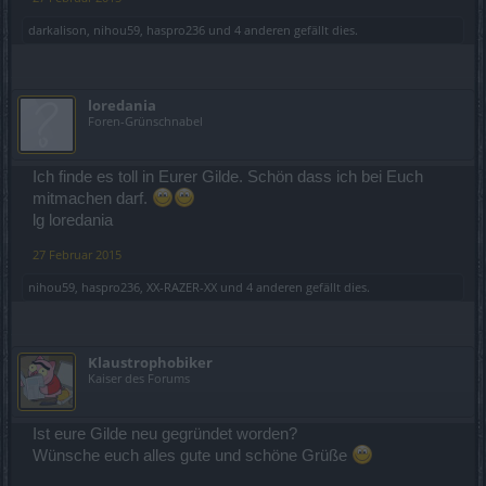
darkalison
,
nihou59
,
haspro236
und
4 anderen
gefällt dies.
loredania
Foren-Grünschnabel
Ich finde es toll in Eurer Gilde. Schön dass ich bei Euch
mitmachen darf.
lg loredania
27 Februar 2015
nihou59
,
haspro236
,
XX-RAZER-XX
und
4 anderen
gefällt dies.
Klaustrophobiker
Kaiser des Forums
Ist eure Gilde neu gegründet worden?
Wünsche euch alles gute und schöne Grüße