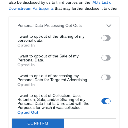
also be disclosed by us to third parties on the
IAB’s List of
menge spass ein hoch auf die gildemeisterin
Downstream Participants
that may further disclose it to other
third parties.
2 März 2015
darkalison
,
nihou59
,
haspro236
und
3 anderen
gefällt dies.
Personal Data Processing Opt Outs
I want to opt-out of the Sharing of my
personal data.
gis71
Opted In
Boardanalytiker
I want to opt-out of the Sale of my
Personal Data.
Zitat von Amastasia:
Opted In
Auch ich wünsche euch viel Glück bei der Suche *Grüßle gen
Orkus schick und wink*
I want to opt-out of processing my
Personal Data for Targeted Advertising.
Opted In
13 Oktober 2014
I want to opt-out of Collection, Use,
Retention, Sale, and/or Sharing of my
Personal Data that Is Unrelated with the
Purposes for which it was collected.
Opted Out
Zitat von BlutRabe:
CONFIRM
]Auch von mir Grüße an Orkus