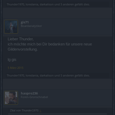
Thunder1970
,
loredania
,
darkalison
und
5 anderen
gefällt dies.
gis71
Boardanalytiker
Lieber Thunder,
ich möchte mich bei Dir bedanken für unsere neue
Gildenvorstellung.
lg gis
5 März 2015
Thunder1970
,
loredania
,
darkalison
und
5 anderen
gefällt dies.
haspro236
Foren-Grünschnabel
Zitat von Thunder1970:
↑