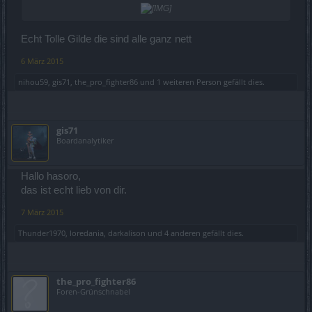
Echt Tolle Gilde die sind alle ganz nett
6 März 2015
nihou59
,
gis71
,
the_pro_fighter86
und
1 weiteren Person
gefällt dies.
gis71
Boardanalytiker
Hallo hasoro,
das ist echt lieb von dir.
7 März 2015
Thunder1970
,
loredania
,
darkalison
und
4 anderen
gefällt dies.
the_pro_fighter86
Foren-Grünschnabel