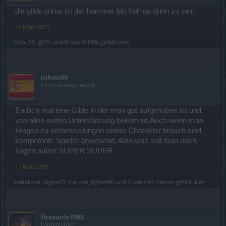
die gilde orkus ist der hammer bin froh da drinn zu sein
10 März 2015
nihou59
,
gis71
und
firosanic1996
gefällt dies.
nihou59
Foren-Grünschnabel
Endlich mal eine Gilde in der man gut aufgehoben ist und
von allen seiten Unterstützung bekommt.Auch wenn man
Fragen zu verbesserungen seiner Charakter brauch sind
kompetente Spieler anwesend. Also was soll man noch
sagen außer SUPER SUPER
11 März 2015
darkalison
,
Argon65
,
the_pro_fighter86
und
1 weiteren Person
gefällt dies.
firosanic1996
Laufenlerner