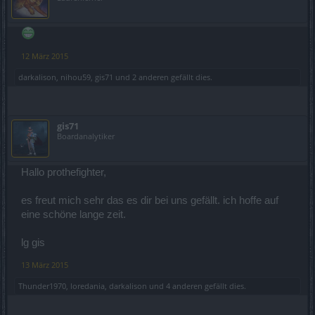
12 März 2015
darkalison
,
nihou59
,
gis71
und
2 anderen
gefällt dies.
gis71
Boardanalytiker
Hallo prothefighter,
es freut mich sehr das es dir bei uns gefällt. ich hoffe auf
eine schöne lange zeit.
lg gis
13 März 2015
Thunder1970
,
loredania
,
darkalison
und
4 anderen
gefällt dies.