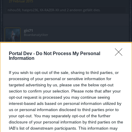
27 Februar 2015
nihou59
,
haspro236
,
XX-RAZER-XX
und
2 anderen
gefällt dies.
gis71
Boardanalytiker
Hallo Klaustrobiker,
Portal Dev -
Do Not Process My Personal
nein unsere gilde ist nicht neu, uns gibt es schon sehr lange
Information
wir haben nur unsere gildenvorstellung überarbeitet.
If you wish to opt-out of the sale, sharing to third parties, or
lg gis
processing of your personal or sensitive information for
27 Februar 2015
targeted advertising by us, please use the below opt-out
section to confirm your selection. Please note that after your
Thunder1970
,
loredania
,
darkalison
und
7 anderen
gefällt dies.
opt-out request is processed you may continue seeing
interest-based ads based on personal information utilized by
us or personal information disclosed to third parties prior to
firosanic1996
your opt-out. You may separately opt-out of the further
Laufenlerner
disclosure of your personal information by third parties on the
IAB’s list of downstream participants. This information may
bin froh in die gilde gekommen zu sein und macht ne