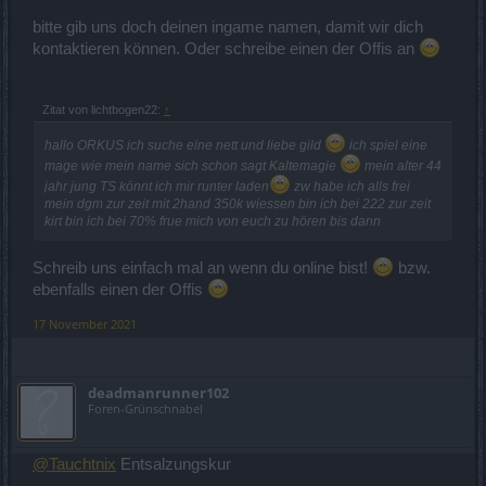
bitte gib uns doch deinen ingame namen, damit wir dich
kontaktieren können. Oder schreibe einen der Offis an
Zitat von lichtbogen22:
↑
hallo ORKUS ich suche eine nett und liebe gild
ich spiel eine
mage wie mein name sich schon sagt Kaltemagie
mein alter 44
jahr jung TS könnt ich mir runter laden
zw habe ich alls frei
mein dgm zur zeit mit 2hand 350k wiessen bin ich bei 222 zur zeit
kirt bin ich bei 70% frue mich von euch zu hören bis dann
Schreib uns einfach mal an wenn du online bist!
bzw.
ebenfalls einen der Offis
17 November 2021
deadmanrunner102
Foren-Grünschnabel
@Tauchtnix
Entsalzungskur