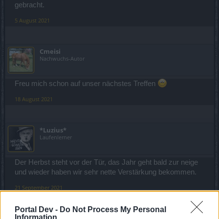
gebracht.
5 August 2021
Cmeisi
Nachwuchs-Autor
Freu mich schon auf unser nächstes Treffen
18 August 2021
*Luzius*
Laufenlerner
Der Herbst steht vor der Tür, das Jahr geht bald zur neige
und wieder haben wir sehr nette Verstärkung bekommen.
21 September 2021
Portal Dev -
Do Not Process My Personal
Information
*Luzius*