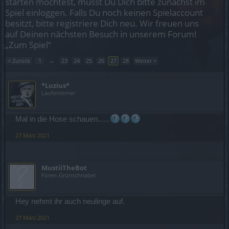
starten möchtest, musst Du Dich bitte zunächst im
Spiel einloggen. Falls Du noch keinen Spielaccount
besitzt, bitte registriere Dich neu. Wir freuen uns
auf Deinen nächsten Besuch in unserem Forum!
„Zum Spiel“
< Zurück
1
←
23
24
25
26
27
28
Weiter >
*Luzius*
Laufenlerner
Mal in die Hose schauen......
27 März 2021
MustiiTheBot
Foren-Grünschnabel
Hey nehmt ihr auch neulinge auf.
27 März 2021