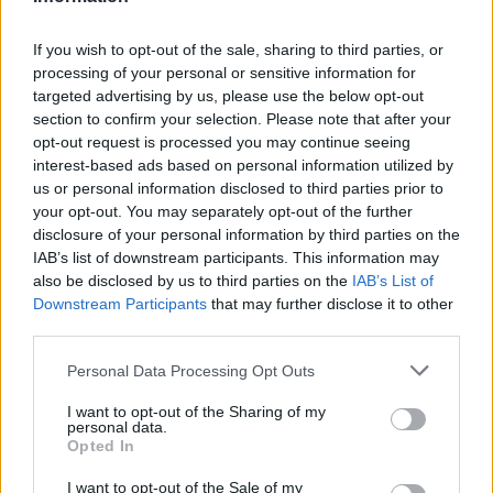
Laufenlerner
If you wish to opt-out of the sale, sharing to third parties, or
Drachenkriegermangel.....
processing of your personal or sensitive information for
targeted advertising by us, please use the below opt-out
26 Oktober 2021
section to confirm your selection. Please note that after your
opt-out request is processed you may continue seeing
interest-based ads based on personal information utilized by
Cmeisi
us or personal information disclosed to third parties prior to
Nachwuchs-Autor
your opt-out. You may separately opt-out of the further
disclosure of your personal information by third parties on the
So einen od zwei Drachenkrieger mehr würde unsere Gilde
IAB’s list of downstream participants. This information may
schon vertragen
also be disclosed by us to third parties on the
IAB’s List of
Downstream Participants
that may further disclose it to other
2 November 2021
third parties.
Personal Data Processing Opt Outs
Freihella1234
Foren-Grünschnabel
I want to opt-out of the Sharing of my
personal data.
Opted In
Hey, ich bin auf der suche nach einer Gilde
Mein Main ist ein DK(Antiorion) auf lvl 71, ich bin sehr aktiv
I want to opt-out of the Sale of my
und suche einen Platz wo ich neue Leute kennenlernen