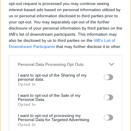
Vielleicht war der Bug auch nur die Sonderprämie -ergo
opt-out request is processed you may continue seeing
Hauptgewinn- bei der Geburtstagstombola ;P
interest-based ads based on personal information utilized by
us or personal information disclosed to third parties prior to
16 August 2016
your opt-out. You may separately opt-out of the further
disclosure of your personal information by third parties on the
IAB’s list of downstream participants. This information may
Verzeihnix
also be disclosed by us to third parties on the
IAB’s List of
Foren-Graf
Downstream Participants
that may further disclose it to other
third parties.
Es wird Zeit, dass der Spielebetreiber hier durchgreift und
Taten gegenüber Spielern zeigt,
Personal Data Processing Opt Outs
die sich durch die Ausnutzung bestimmter Fehler Vorteile
ergaunern. Sollte seitens BP nicht klar Stellung zu den
I want to opt-out of the Sharing of my
personal data.
Vorfällen genommen werden und die Betrüger bestrafen, ist
Opted In
dies eine Einladung an alle Spieler , in Zukunft jeden noch
so kleinen Fehler im Spiel schamlos auszunutzen.
I want to opt-out of the Sale of my
Jeder der hier spielt hat sich mit den allgemeinen
Personal Data.
Geschäftsbestimmungen einverstanden erklärt und sollten
Opted In
diese keine Gültigkeit haben, ist dies geradezu eine
Einladung an
alle
jeden noch so kleinen Fehler schamlos
I want to opt-out of processing my
Personal Data for Targeted Advertising.
auszuschlachten.
Opted In
In diesem Fall sprechen wir von keinem Kavaliersdelikt,