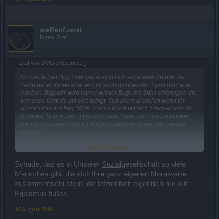
steffenfuerst
Foren-Graf
Zitat von OMGitsValetrice:
↑
Ich werde hier Bug User genannt xD Ich sehe viele Spieler die
Leute dabei filmen aber es hilft euch nicht weiter. Lasst die Leute
machen. Bigpoint wird immer wieder Bugs ins Spiel einbringen die
demense Vorteile mit sich bringt. Seit alle mal ehrlich wenn ihr
wüsstet das der Bug 100% keinen Bann mit sich bringt würdet ihr
auch den Bug nutzen. Hier sind viele Payer und Langzeitspieler
wie ich das sehe. Habt ihr Angst schwächer zu werden wie die
anderen?
Stellt nicht Leute die sehen das es nur ein Spiel ist nicht als Bug
Click to expand...
user hin.
Vyleria - Level 50 Drachenkrieger - Bannerträger - Mitglied bei
Schade, das es in Unserer
Sozial
gesellschaft so viele
GestoertAberGeil
Menschen gibt, die sich Ihre ganz eigenen Moralwerte
zusammenschustern, die letztentlich eigentlich nur auf
Egoismus fußen.
16 August 2016