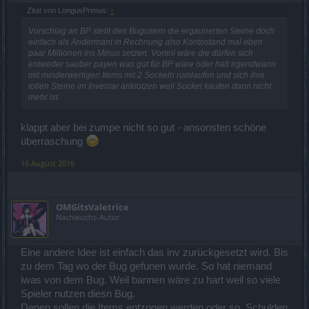
Zitat von LongusPrimus:
↑
Vorschlag an BP stellt den Bugusern die ergaunerten Steine doch
einfach als Andermant in Rechnung also Kontostand mal eben
paar Millionen ins Minus setzen. Vorteil wäre die dürfen sich
entweder sauber payen was gut für BP wäre oder halt irgendwann
mit minderwertigen Items mit 2 Sockeln rumlaufen und sich ihre
tollen Steine im Inventar anklotzen weil Sockel kaufen dann nicht
mehr ist.
klappt aber bei zumpe nicht so gut - ansonsten schöne
überraschung
16 August 2016
OMGitsValetrice
Nachwuchs-Autor
Eine andere Idee ist einfach das inv zurückgesetzt wird. Bis
zu dem Tag wo der Bug gefunen wurde. So hat niemand
iwas von dem Bug. Weil bannen wäre zu hart weil so viele
Spieler nutzen diesn Bug.
Denen sollen die Items entzogen werden oder so. Schulden