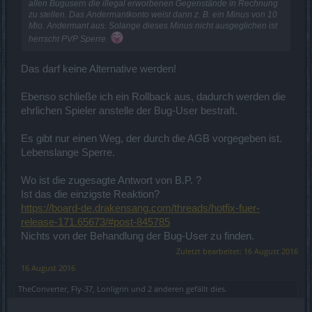
allen Bugusern die illegal erworbenen Gegenstände in Rechnung
zu stellen. Das Andermantkonto weist dann z. B. ein Minus von 10
Mio. Andermant aus. Solange dieses Minus nicht ausgeglichen ist
herrscht PVP Sperre.
Das darf keine Alternative werden!
Ebenso schließe ich ein Rollback aus, dadurch werden die
ehrlichen Spieler anstelle der Bug-User bestraft.
Es gibt nur einen Weg, der durch die AGB vorgegeben ist.
Lebenslange Sperre.
Wo ist die zugesagte Antwort von B.P. ?
Ist das die einzigste Reaktion?
https://board-de.drakensang.com/threads/hotfix-fuer-
release-171.65673/#post-845785
Nichts von der Behandlung der Bug-User zu finden.
Zuletzt bearbeitet:
16 August 2016
16 August 2016
TheConverter
,
Fly-37
,
Lonligrin
und
2 anderen
gefällt dies.