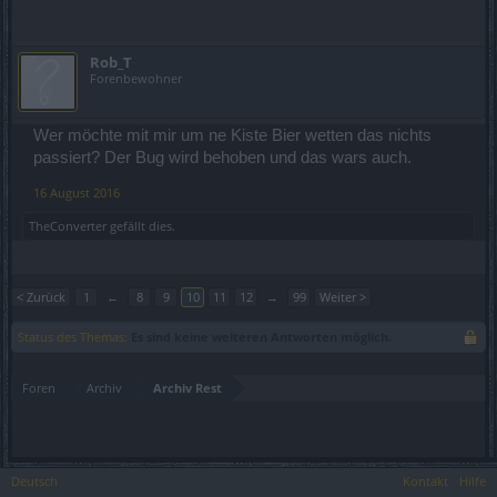
Rob_T
Forenbewohner
Wer möchte mit mir um ne Kiste Bier wetten das nichts
passiert? Der Bug wird behoben und das wars auch.
16 August 2016
TheConverter
gefällt dies.
< Zurück
1
←
8
9
10
11
12
→
99
Weiter >
Status des Themas:
Es sind keine weiteren Antworten möglich.
Foren
Archiv
Archiv Rest
Deutsch
Kontakt
Hilfe