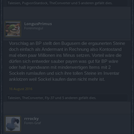
Talesien
,
PugvonStardock
,
TheConverter
und
5 anderen
gefällt dies.
LongusPrimus
Forenmogul
Vorschlag an BP stellt den Bugusern die ergaunerten Steine
doch einfach als Andermant in Rechnung also Kontostand
mal eben paar Millionen ins Minus setzen. Vorteil wäre die
dürfen sich entweder sauber payen was gut für BP wäre
oder halt irgendwann mit minderwertigen Items mit 2
Sockeln rumlaufen und sich ihre tollen Steine im Inventar
anklotzen weil Sockel kaufen dann nicht mehr ist.
16 August 2016
Talesien
,
TheConverter
,
Fly-37
und
5 anderen
gefällt dies.
rrrocky
Foren-Graf