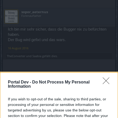
sopor_aeternus
Forenaufseher
Ich bin mir sehr sicher, dass die Bugger nix zu befürchten
haben.
Der Bug wird gefixt und das wars.
16 August 2016
TheConverter
und
Saabia
gefällt dies.
GrannySmith
Ausnahmetalent
Portal Dev -
Do Not Process My Personal
Information
Zitat von sopor_aeternus:
↑
If you wish to opt-out of the sale, sharing to third parties, or
Ich bin mir sehr sicher, dass die Bugger nix zu befürchten haben.
Der Bug wird gefixt und das wars.
processing of your personal or sensitive information for
targeted advertising by us, please use the below opt-out
section to confirm your selection. Please note that after your