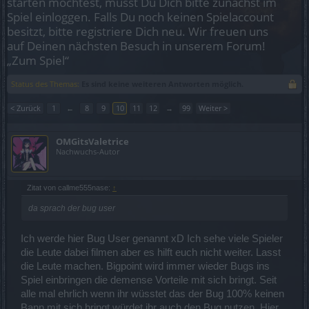
starten möchtest, musst Du Dich bitte zunächst im
Spiel einloggen. Falls Du noch keinen Spielaccount
besitzt, bitte registriere Dich neu. Wir freuen uns
auf Deinen nächsten Besuch in unserem Forum!
„Zum Spiel“
Status des Themas:
Es sind keine weiteren Antworten möglich.
< Zurück
1
←
8
9
10
11
12
→
99
Weiter >
OMGitsValetrice
Nachwuchs-Autor
Zitat von callme555nase:
↑
da sprach der bug user
Ich werde hier Bug User genannt xD Ich sehe viele Spieler
die Leute dabei filmen aber es hilft euch nicht weiter. Lasst
die Leute machen. Bigpoint wird immer wieder Bugs ins
Spiel einbringen die demense Vorteile mit sich bringt. Seit
alle mal ehrlich wenn ihr wüsstet das der Bug 100% keinen
Bann mit sich bringt würdet ihr auch den Bug nutzen. Hier