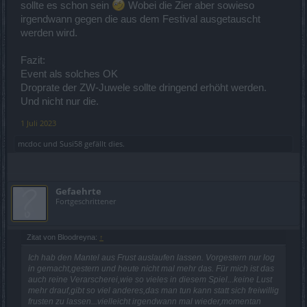
sollte es schon sein
Wobei die Zier aber sowieso
irgendwann gegen die aus dem Festival ausgetauscht
werden wird.
Fazit:
Event als solches OK
Droprate der ZW-Juwele sollte dringend erhöht werden.
Und nicht nur die.
1 Juli 2023
mcdoc
und
Susi58
gefällt dies.
Gefaehrte
Fortgeschrittener
Zitat von Bloodreyna:
↑
Ich hab den Mantel aus Frust auslaufen lassen. Vorgestern nur log
in gemacht,gestern und heute nicht mal mehr das. Für mich ist das
auch reine Verarscherei,wie so vieles in diesem Spiel...keine Lust
mehr drauf,gibt so viel anderes,das man tun kann statt sich freiwillig
frusten zu lassen...vielleicht irgendwann mal wieder,momentan