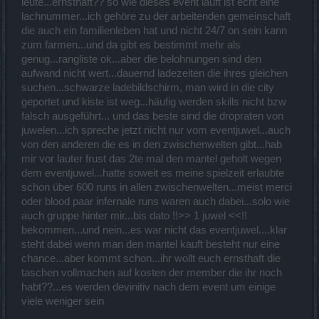
leute...ernsthaft?? so wie dieses event läuft ist echt eine
lachnummer...ich gehöre zu der arbeitenden gemeinschaft
die auch ein familienleben hat und nicht 24/7 on sein kann
zum farmen...und da gibt es bestimmt mehr als
genug...rangliste ok...aber die belohnungen sind den
aufwand nicht wert...dauernd ladezeiten die ihres gleichen
suchen...schwarze ladebildschirm, man wird in die city
geportet und kiste ist weg...häufig werden skills nicht bzw
falsch ausgeführt... und das beste sind die dropraten von
juwelen...ich spreche jetzt nicht nur vom eventjuwel...auch
von den anderen die es in den zwischenwelten gibt...hab
mir vor lauter frust das 2te mal den mantel geholt wegen
dem eventjuwel...hatte soweit es meine spielzeit erlaubte
schon über 600 runs in allen zwischenwelten...meist merci
oder blood paar infernale runs waren auch dabei...solo wie
auch gruppe hinter mir...bis dato !!>> 1 juwel <<!!
bekommen...und nein...es war nicht das eventjuwel....klar
steht dabei wenn man den mantel kauft besteht nur eine
chance...aber kommt schon...ihr wollt euch ernsthaft die
taschen vollmachen auf kosten der member die ihr noch
habt??...es werden devinitiv nach dem event um einige
viele weniger sein