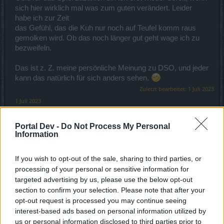
sich hier wirklich mal was zum guten verändert. Leider
habe ich zur Zeit
das Gefühl, das die Kuh nur noch auf Teufel komm raus
gemolken wird. Ob das noch länger gut geht wage ich zu
bezweifeln.
Das ist z. Z. meine persönliche Meinung zu DSO, und jeder
kann das natürlich für sich anders sehen.
Zuletzt bearbeitet:
1 Juli 2023
1 Juli 2023
Bulettenwerfer
,
jochi386
,
KingAdams90
und
4 anderen
gefällt dies.
Portal Dev -
Do Not Process My Personal
Information
jochi386
Freiherr des Forums
If you wish to opt-out of the sale, sharing to third parties, or
processing of your personal or sensitive information for
targeted advertising by us, please use the below opt-out
Zitat von mcdoc:
↑
section to confirm your selection. Please note that after your
Geld für das Spiel zuzahlen bin ich erst wieder bereit, wenn sich
opt-out request is processed you may continue seeing
hier wirklich mal was zum guten verändert. Leider habe ich zur Zeit
interest-based ads based on personal information utilized by
das Gefühl, das die Kuh nur noch auf Teufel komm raus gemolken
us or personal information disclosed to third parties prior to
wird. Ob das noch länger gut geht wage ich zu bezweifeln.