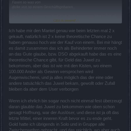
Faxen so was von
dicke von so einem Geschäftsgebaren...
Das wird dich voraussichtlich auch nicht begeistern,aber mach dir
Click to expand...
dein eigenes Bild...
Ich habe mir den Mantel genau wie beim letzten mal 2 x
gekauft, natürlich ist 2 x keine theoretische Chance zu
haben genauso hoch wie der Kauf von einem. Bei mir hängt
es damit zusammen das ich als Behinderter immer noch
an das Gute glaube, bzw. DSO abgekauft habe das es eine
theoretische Chance gibt, für Geld das Juwel zu
bekommen, aber das ist wie mit den Kisten, wo einem
100.000 Ander als Gewinn versprochen wird
Augenwischerei, und ja alles möglich das der eine oder
andere tatsächlich das Juwel bekam, gewollt oder Zufall
bleiben da aber dem User verborgen
Wenn ich ehrlich bin sogar noch nicht einmal fest überzeugt
daran glaubte das Juwel zu bekommen wie oben schon
gesagt Hoffnung, war der Auslöser, und diese ist ja oft das
letzte Mittel, einer inneren Kraft bevor es zu ende geht.
Gold hatte ich übrigends in Solo und in Gruppe alle
Zwischenwelten gebracht, und das reichlich, wo aber auch