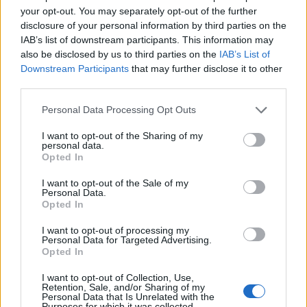
your opt-out. You may separately opt-out of the further
disclosure of your personal information by third parties on the
Zitat von Heeeyyy666:
↑
IAB’s list of downstream participants. This information may
...hab mir vor lauter frust das 2te mal den mantel geholt wegen dem
also be disclosed by us to third parties on the
IAB’s List of
eventjuwel...
Downstream Participants
that may further disclose it to other
third parties.
Das Geschäftsmodell des Betreibers geht noch gut.
Offensichtlich kann man Zocker durch Frustrieren zum
Personal Data Processing Opt Outs
Geldausgeben animieren.
I want to opt-out of the Sharing of my
1 Juli 2023
personal data.
Opted In
Bulettenwerfer
gefällt dies.
I want to opt-out of the Sale of my
Personal Data.
Opted In
Susi58
Colonel des Forums
I want to opt-out of processing my
Personal Data for Targeted Advertising.
Opted In
Zitat von jochi386:
↑
Offensichtlich kann man Zocker durch Frustrieren zum
I want to opt-out of Collection, Use,
Geldausgeben animieren.
Retention, Sale, and/or Sharing of my
Personal Data that Is Unrelated with the
Purposes for which it was collected.