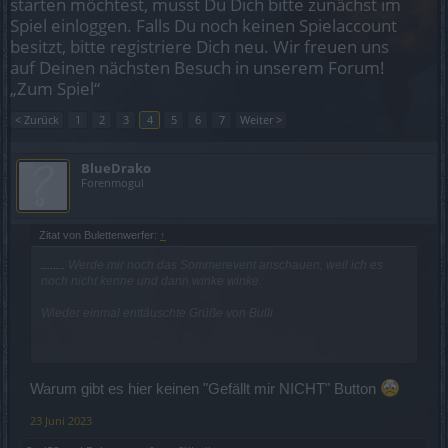
starten möchtest, musst Du Dich bitte zunächst im
Spiel einloggen. Falls Du noch keinen Spielaccount
besitzt, bitte registriere Dich neu. Wir freuen uns
auf Deinen nächsten Besuch in unserem Forum!
„Zum Spiel“
< Zurück
1
2
3
4
5
6
7
Weiter >
BlueDrako
Forenmogul
Zitat von Bulettenwerfer:
↑
........
Werde mir noch das Sommerevent anschauen, weil ich es
noch nicht kenne und dann winke winke.
Wieder einmal enttäuschte Grüße von Bulli
.
Warum gibt es hier keinen "Gefällt mir NICHT" Button
23 Juni 2023