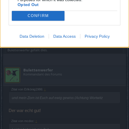
Mag ja bei einem bestimmten Klientel (noch) zu
Opted Out
funktionieren.
Aber ich denke,der Frustfaktor wird sich auch bei den
CONFIRM
Echtgeld-Nutzern auf Dauer durchsetzen!
Nur leider sehe auch ich hier kein Entgegensteuern seitens
BP.
Data Deletion
Data Access
Privacy Policy
1 Juli 2023
Bulettenwerfer
gefällt dies.
Bulettenwerfer
Kommandant des Forums
Zitat von Erlkönig1986:
↑
und mein Zorn ist Euch auf ewig gewiss (Achtung Wortwitz
Der war echt gut!
Zitat von mcdoc:
↑