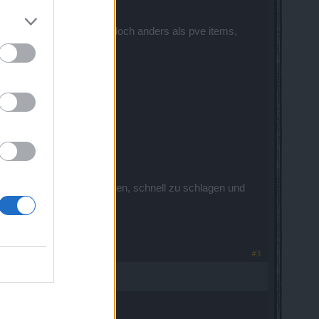
chsel, pvp items sind ja doch anders als pve items,
muss um schnell zu laufen, schnell zu schlagen und
#3