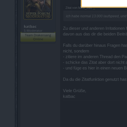
Zitat von Mike_Jun:
↑
ich habe normal 13.000 laufspeed, und
katbac
Zu dieser und anderen Irritationen
S-Moderator
davon aus das dir die beiden Beitr
Team Drakensang
Online
Falls du darüber hinaus Fragen hast
nicht, sondern
- zitiere im anderen Thread den P
- schicke das Zitat aber dort nich
- und füge es hier in einen neuen 
Da du die Zitatfunktion genutzt has
Viele Grüße,
katbac