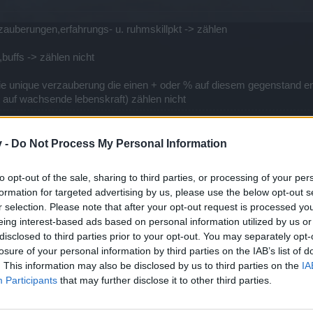
zauberungen,erfahrungs- u. ruhmskillpkt -> zählen
buffs -> zählen nicht
die unique verzauberung die einen + oder % auf diesem gegenstand en
t auf wachsende lebenskraft) zählen nicht
v -
Do Not Process My Personal Information
to opt-out of the sale, sharing to third parties, or processing of your per
formation for targeted advertising by us, please use the below opt-out s
r selection. Please note that after your opt-out request is processed y
eing interest-based ads based on personal information utilized by us or
 dann schon merken wenn mein beitrag verschoben wird.
disclosed to third parties prior to your opt-out. You may separately opt-
losure of your personal information by third parties on the IAB’s list of
zwar kapier ich nicht was jetzt wirklich zählt oder nicht zählt. bin 
. This information may also be disclosed by us to third parties on the
IA
ch mit dem laufspeed nicht zurecht, ich habe normal 13.000 laufspee
Participants
that may further disclose it to other third parties.
se 2 items mit laufspeed nehmen, hab ich gemacht und dann war ich n
 der post über mir ist ja vom mai 2021, hat sich was geändert?