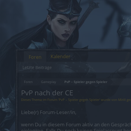
Kalender
Foren
Letzte Beiträge
Foren
Gameplay
PvP – Spieler gegen Spieler
PvP nach der CE
Dieses Thema im Forum '
PvP – Spieler gegen Spieler
' wurde von
Mirill
ges
Liebe(r) Forum-Leser/in,
wenn Du in diesem Forum aktiv an den Gespräch
einloggen. Falls Du noch keinen Spielaccount be