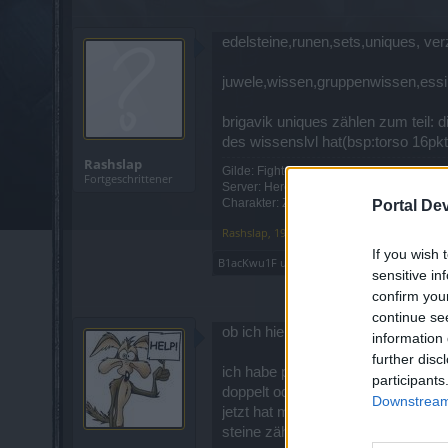
edelsteine,runen,sets,uniques, ver
juwele,wissen,gruppenwissen,essi,
brigavik uniques zählen zum teil: 
des wissenslvl hat(bsp:torso 16pk
Rashslap
Gilde: FightersforDuria
Fortgeschrittener
Server: Heredur
Charakter: Zwerg, Drachenkrieger
Portal De
Rashslap
,
19 Mai 2021
If you wish 
B1acKwu1F
und
FrecheZicke
gefällt dies.
sensitive in
confirm you
continue se
ob ich hier richtig bin werde ich
information 
further disc
ich habe probleme mit dem pvp, und 
participants
doppelt oder halbiert? z.b. komm i
Downstream 
jetzt hat mir einer gesagt ich müs
steine zählen und verzauberungen,