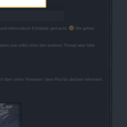
 und informativen Erklärbär gemacht.
Wir gehen
dabei sein willst störe den anderen Thread aber bitte
r
ch über seine 'Hinweise' oben Rechts darüber informiert.