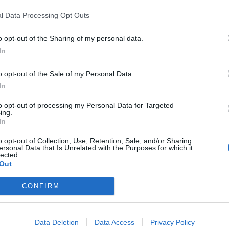
m pvp alle anderen 3, 4 oder 5 mal so schnell wie ich.
l Data Processing Opt Outs
ieso vergessen, weil ich nicht jeden tag für 1000e gold die steine we
 im pve ohne pet:
o opt-out of the Sharing of my personal data.
In
50k
o opt-out of the Sale of my Personal Data.
In
to opt-out of processing my Personal Data for Targeted
ing.
0%
In
e goldkosten pvp und pve spielen kann und was ich im pvp machen 
o opt-out of Collection, Use, Retention, Sale, and/or Sharing
ssieht mit steine, verzauberungen usw.
ersonal Data that Is Unrelated with the Purposes for which it
lected.
Out
CONFIRM
Data Deletion
Data Access
Privacy Policy