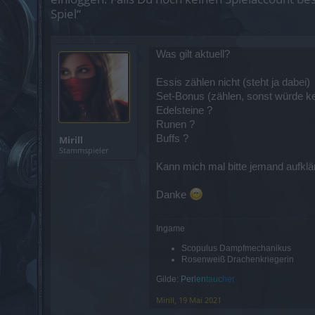
Spiel“
Was gilt aktuell?
Essis zählen nicht (steht ja dabei)
Set-Bonus (zählen, sonst würde ke
Edelsteine ?
Runen ?
Buffs ?
Mirill
Stammspieler
Kann mich mal bitte jemand aufklä
Danke
Ingame
Scopulus Dampfmechanikus
Rosenweiß Drachenkriegerin
Gilde:
Per
len
tau
c
her
Mirill
,
19 Mai 2021