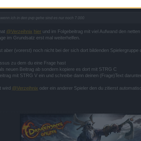
 wenn ich in den pvp gehe sind es nur noch 7.000
 hat
@Verzeihnix
hier
und im Folgebeitrag mit viel Aufwand den netten
äge im Grundsatz erst mal weiterhelfen.
 aber (vorerst) noch nicht bei der sich dort bildenden Spielergruppe 
assus zu dem du eine Frage hast
t als neuen Beitrag ab sondern kopiere es dort mit STRG C
Beitrag mit STRG V ein und schreibe dann deinen (Frage)Text darunte
t wird
@Verzeihnix
oder ein anderer Spieler den du zitierst automatis