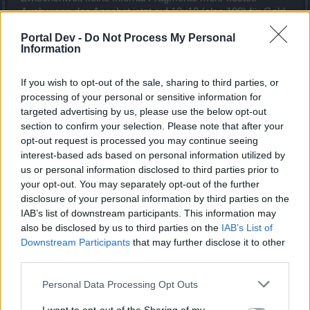
Auch wenn das Angebot jetzt auf 10x10 (also 100) für Gold
begrenzt ist gibt es jetzt auch dort nun eine weitere
Portal Dev -
Do Not Process My Personal
Möglichkeit an Fragmente zu kommen.
Information
15 April 2021
maju01
und
Hagonir1
gefällt dies.
If you wish to opt-out of the sale, sharing to third parties, or
processing of your personal or sensitive information for
targeted advertising by us, please use the below opt-out
section to confirm your selection. Please note that after your
Cherymoia
Laufenlerner
opt-out request is processed you may continue seeing
interest-based ads based on personal information utilized by
us or personal information disclosed to third parties prior to
Kostet der Boss dann auch keine inf-frags mehr wenn man
your opt-out. You may separately opt-out of the further
läuft oder betrifft das nur die 2. Map?
disclosure of your personal information by third parties on the
16 April 2021
IAB’s list of downstream participants. This information may
also be disclosed by us to third parties on the
IAB’s List of
B1acKwu1F
gefällt dies.
Downstream Participants
that may further disclose it to other
third parties.
Magierhater138
Personal Data Processing Opt Outs
Ausnahmetalent