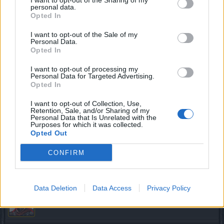
I want to opt-out of the Sharing of my
personal data.
Zitat von Cherymoia:
↑
Opted In
Kostet der Boss dann auch keine inf-frags mehr wenn man läuft
I want to opt-out of the Sale of my
oder betrifft das nur die 2. Map?
Personal Data.
Opted In
Der Boss kostet nach wie vor Fragmente.
I want to opt-out of processing my
16 April 2021
Personal Data for Targeted Advertising.
Opted In
I want to opt-out of Collection, Use,
Astireloth
Retention, Sale, and/or Sharing of my
Boardanalytiker
Personal Data that Is Unrelated with the
Purposes for which it was collected.
Opted Out
Sagt mal, auf dem Testserver ist nicht zufällig der
Destruktor wieder repariert worden, oder?
CONFIRM
16 April 2021
Data Deletion
Data Access
Privacy Policy
Magierhater138
Ausnahmetalent