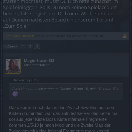
starten möchtest, musst Du Dich bitte zunächst im
Spiel einloggen. Falls Du noch keinen Spielaccount
besitzt, bitte registriere Dich neu. Wir freuen uns
auf Deinen nächsten Besuch in unserem Forum!
„Zum Spiel“
Status des Themas:
Es sind keine weiteren Antworten möglich.
< Zurück
1
2
3
Magierhater138
Ausnahmetalent
Zitat von maju01:
↑
Alles klar, hab mich verlesen. Dachte 10 und 10, nicht 10x und 10x.
Dazu kommt noch das in den Zwischenwelten aus den
Kisten (zumindest war das aufn testserver das Letze mal
so) aus jeder Kiste Boss Kiste Infernale Fragmente
kommen 2/5/10 je nach Modi und die Zweite Map der
Zwischenwelt keine Infernal Fragmente mehr kostet!