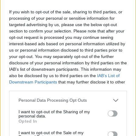
starten möchtest, musst Du Dich bitte zunächst im
Spiel einloggen. Falls Du noch keinen Spielaccount
If you wish to opt-out of the sale, sharing to third parties, or
besitzt, bitte registriere Dich neu. Wir freuen uns
processing of your personal or sensitive information for
auf Deinen nächsten Besuch in unserem Forum!
targeted advertising by us, please use the below opt-out
„Zum Spiel“
section to confirm your selection. Please note that after your
opt-out request is processed you may continue seeing
interest-based ads based on personal information utilized by
Flippsy
Laufenlerner
us or personal information disclosed to third parties prior to
your opt-out. You may separately opt-out of the further
disclosure of your personal information by third parties on the
hör mal...die wahrheit fällt immer auf,
IAB’s list of downstream participants. This information may
also be disclosed by us to third parties on the
IAB’s List of
Sucht euch eure fehler gefälligst selbst,,,ihr seid ja
Downstream Participants
that may further disclose it to other
verpeilt........
third parties.
Nun kannst löschen,,,,viel spass dabei,
Personal Data Processing Opt Outs
Und stell mich nicht als lügner her..
I want to opt-out of the Sharing of my
personal data.
Ihr ZENSIERER
Opted In
MIR KANNS SCHNUPPE SEIN
I want to opt-out of the Sale of my