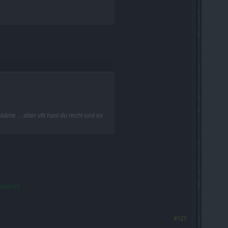
me ... aber vllt hast du recht und es
ll ł ł ł
#127