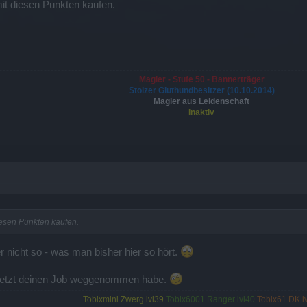
mit diesen Punkten kaufen.
Magier - Stufe 50 - Bannerträger
Stolzer Gluthundbesitzer (10.10.2014)
Magier aus Leidenschaft
inaktiv
iesen Punkten kaufen.
er nicht so - was man bisher hier so hört.
r jetzt deinen Job weggenommen habe.
Tobixmini Zwerg lvl39
Tobix6001 Ranger lvl40
Tobix61 DK l