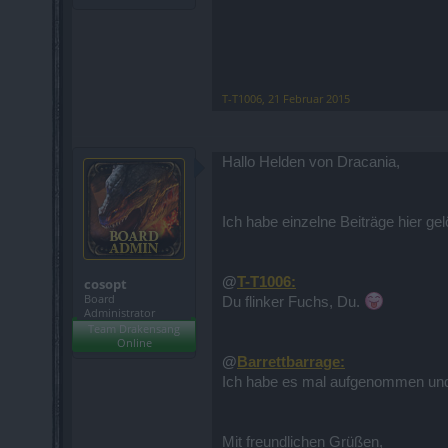
T-T1006
,
21 Februar 2015
Hallo Helden von Dracania,
Ich habe einzelne Beiträge hier g
@
T-T1006:
cosopt
Board
Du flinker Fuchs, Du.
Administrator
Team Drakensang
Online
@
Barrettbarrage:
Ich habe es mal aufgenommen und 
Mit freundlichen Grüßen,