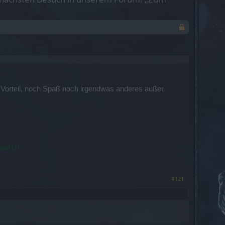
 Vorteil, noch Spaß noch irgendwas anderes außer
ll ł ł ł
#121