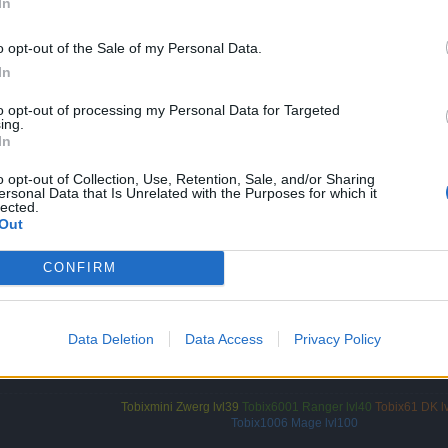
In
asse.
o opt-out of the Sale of my Personal Data.
ies.
In
to opt-out of processing my Personal Data for Targeted
ing.
In
o opt-out of Collection, Use, Retention, Sale, and/or Sharing
ersonal Data that Is Unrelated with the Purposes for which it
lected.
ls du ...
Out
CONFIRM
uer Freundin' die vorgestellt werden soll.
 die Errungenschaftspunkte kriegen?
Data Deletion
Data Access
Privacy Policy
 an eine "reale" Person im RL. Wäre auch ganz nett, wenn eine fähige
Tobixmini Zwerg lvl39
Tobix6001 Ranger lvl40
Tobix61 DK l
Tobix1006 Mage lvl100