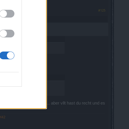
#125
 "Freundin" hinzukäme ... aber vllt hast du recht und es
vl42