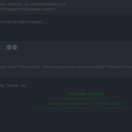
uer Freundin' die vorgestellt werden soll.
 die Errungenschaftspunkte kriegen?
ht mal so falsch liegen ...
 ...
ine "reale" Person im RL. Wäre auch ganz nett, wenn eine fähige "Freundin" hinzukä
y "krank" ist.
"Remember My NAME"
"Weltenzauber 2012 - 2017"
Ehemaliger Gildenmeister von Weltenzauber I - IV
ł ł ł Barrettbarragé | 2-Hand DK Level ~60 | Junger Feldmarscha