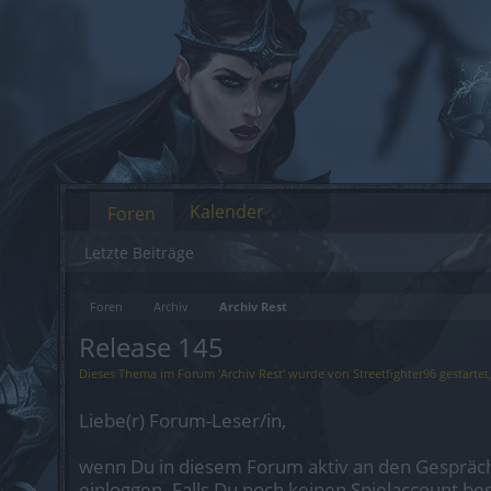
Kalender
Foren
Letzte Beiträge
Foren
Archiv
Archiv Rest
Release 145
Dieses Thema im Forum '
Archiv Rest
' wurde von
Streetfighter96
gestartet
Liebe(r) Forum-Leser/in,
wenn Du in diesem Forum aktiv an den Gespräch
einloggen. Falls Du noch keinen Spielaccount be