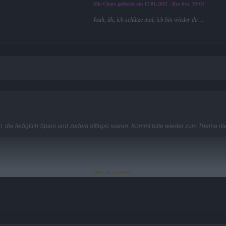
Alle Chars gelöscht am 17.01.2015 - Bye bye, DSO!
Joah, äh, ich schätze mal, ich bin wieder da ...
ht, die lediglich Spam und zudem offtopic waren. Kommt bitte wieder zum Thema d
Click to expand...
ergeleitet.