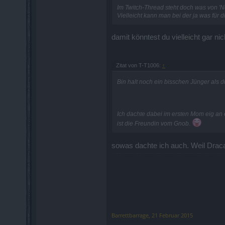
Cosopt
Im Twitch-Thread steht doch was von 'Ne
Vielleicht kann man bei der ja was für
damit könntest du vielleicht gar nic
Zitat von T-T1006:
↑
Bin halt noch ein bisschen Jünger als du
Ich dachte dabei im ersten Mom eig an e
ist die
Freundin
vom Gnob.
sowas dachte ich auch. Weil Dracat
Barrettbarrage
,
21 Februar 2015