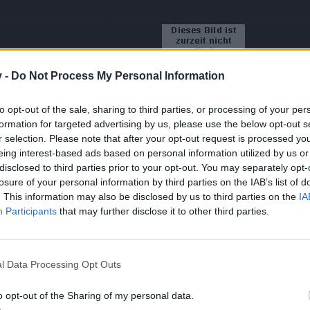
v -
Do Not Process My Personal Information
to opt-out of the sale, sharing to third parties, or processing of your per
formation for targeted advertising by us, please use the below opt-out s
News
-
Support
-
FAQ
-
Forenregeln
r selection. Please note that after your opt-out request is processed y
eing interest-based ads based on personal information utilized by us or
disclosed to third parties prior to your opt-out. You may separately opt-
dies.
losure of your personal information by third parties on the IAB’s list of
. This information may also be disclosed by us to third parties on the
IA
Participants
that may further disclose it to other third parties.
iesen Punkten kaufen.
l Data Processing Opt Outs
n 'Neuer Freundin' die vorgestellt werden soll.
 für die Errungenschaftspunkte kriegen?
o opt-out of the Sharing of my personal data.