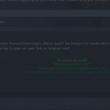
er >
 keine Herrausforderungen. Wieso auch? Sie bringen mir weder einen
weil die Gruppe ein paar Sek zu langsam war!
"Remember My NAME"
"Weltenzauber 2012 - 2017"
Ehemaliger Gildenmeister von Weltenzauber I - IV
ł ł ł Barrettbarragé | 2-Hand DK Level ~60 | Junger Feldmarscha