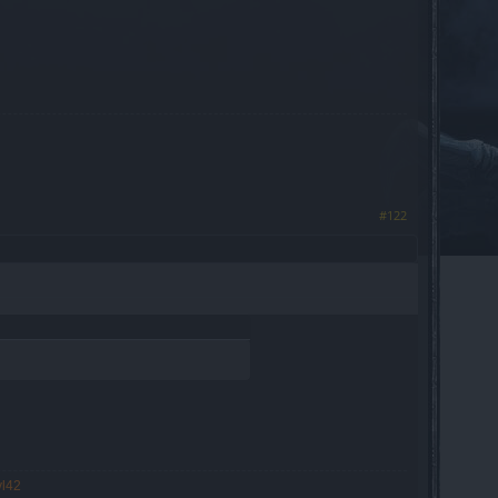
#122
vl42