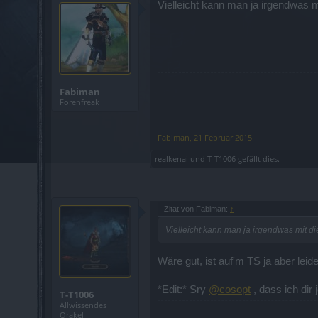
Vielleicht kann man ja irgendwas 
Fabiman
Forenfreak
Fabiman
,
21 Februar 2015
realkenai
und
T-T1006
gefällt dies.
Zitat von Fabiman:
↑
Vielleicht kann man ja irgendwas mit d
Wäre gut, ist auf'm TS ja aber leid
*Edit:* Sry
@cosopt
, dass ich di
T-T1006
Allwissendes
Orakel