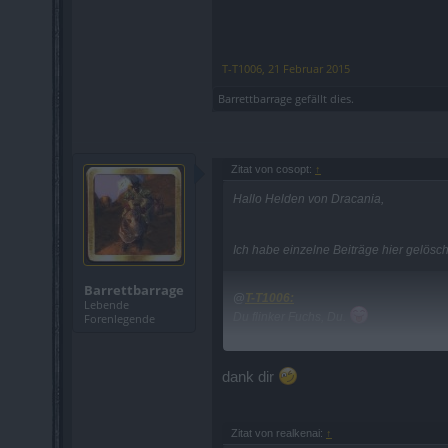
T-T1006
,
21 Februar 2015
Barrettbarrage
gefällt dies.
Zitat von cosopt:
↑
Hallo Helden von Dracania,
Ich habe einzelne Beiträge hier gelösc
Barrettbarrage
@
T-T1006:
Lebende
Du flinker Fuchs, Du.
Forenlegende
@
Barrettbarrage:
dank dir
Ich habe es mal aufgenommen und weit
Mit freundlichen Grüßen,
Zitat von realkenai:
↑