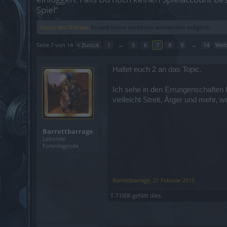
Spiel“
Status des Themas:
Es sind keine weiteren Antworten möglich.
Seite 7 von 14
< Zurück
1
←
5
6
7
8
9
→
14
Weit
Haltet euch 2 an das Topic.
Ich sehe in den Errungenschaften
vielleicht Streit, Ärger und mehr, 
Barrettbarrage
Lebende
Forenlegende
Barrettbarrage
,
21 Februar 2015
T-T1006
gefällt dies.