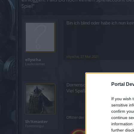
Spiel“
Bin ich blind oder habe ich nun k
ellyscha
,
27 Mai 2021
ellyscha
Laufenlerner
Portal De
Dornenschneise gibt Rüstungsbre
Viel Spaß beim Umstellen deiner S
If you wish 
sensitive in
confirm you
continue se
Offizier der Giganten: Darkeye68
Sh1tmaster
information 
Forenmogul
further disc