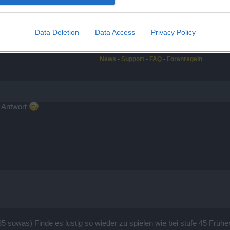
Data Deletion
Data Access
Privacy Policy
News
-
Support
-
FAQ
-
Forenregeln
e Antwort
5 sowas) Finde es lustig so wieder zu spielen wie bei stufe 45 Frühe