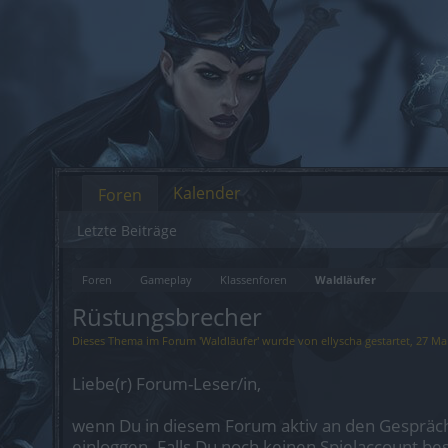
Kalender
Foren
Letzte Beiträge
Foren
Gameplay
Klassenforen
Waldläufer
Rüstungsbrecher
Dieses Thema im Forum '
Waldläufer
' wurde von
ellyscha
gestartet,
27 Ma
Liebe(r) Forum-Leser/in,
wenn Du in diesem Forum aktiv an den Gespräch
einloggen. Falls Du noch keinen Spielaccount be