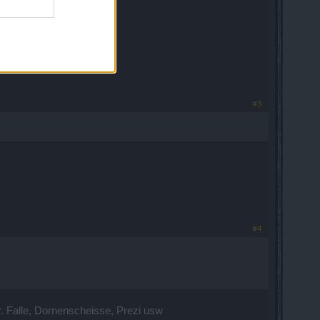
#3
#4
r. Falle, Dornenscheisse, Prezi usw