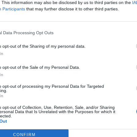
. This information may also be disclosed by us to third parties on the
IA
Participants
that may further disclose it to other third parties.
l Data Processing Opt Outs
/giganten-heredur.70524/
o opt-out of the Sharing of my personal data.
In
o opt-out of the Sale of my Personal Data.
In
nige Änderungen an den Fertigkeiten und Talenten. Unter anderem ist
feil zur Dornenschneise gewandert. Alle Details dazu kannst Du in
to opt-out of processing my Personal Data for Targeted
ing.
In
o opt-out of Collection, Use, Retention, Sale, and/or Sharing
ersonal Data that Is Unrelated with the Purposes for which it
lected.
Out
CONFIRM