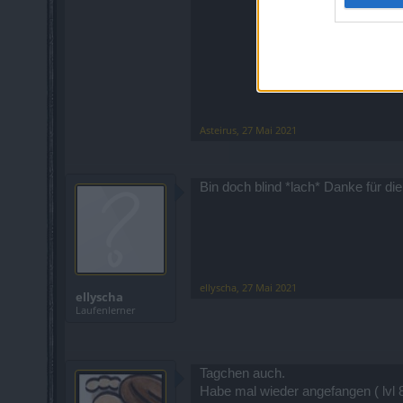
Asteirus
,
27 Mai 2021
Bin doch blind *lach* Danke für di
ellyscha
,
27 Mai 2021
ellyscha
Laufenlerner
Tagchen auch.
Habe mal wieder angefangen ( lvl 8