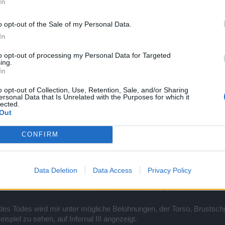
In
o opt-out of the Sale of my Personal Data.
In
to opt-out of processing my Personal Data for Targeted
ing.
In
o opt-out of Collection, Use, Retention, Sale, and/or Sharing
ersonal Data that Is Unrelated with the Purposes for which it
lected.
Out
CONFIRM
Data Deletion
Data Access
Privacy Policy
s Todes wird mir unter mögliche Belohnungen, der Torso, Brustschu
ispiel zu sehen, auf Infernal III angezeigt.