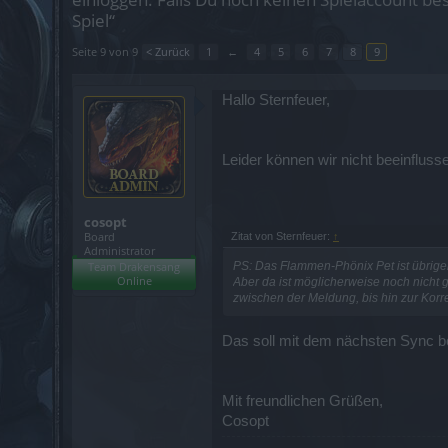
Spiel“
Seite 9 von 9
< Zurück
1
←
4
5
6
7
8
9
Hallo Sternfeuer,
Leider können wir nicht beeinfluss
cosopt
Board
Zitat von Sternfeuer:
↑
Administrator
PS: Das Flammen-Phönix Pet ist übrige
Team Drakensang
Online
Aber da ist möglicherweise noch nicht 
zwischen der Meldung, bis hin zur Korre
Das soll mit dem nächsten Sync 
Mit freundlichen Grüßen,
Cosopt