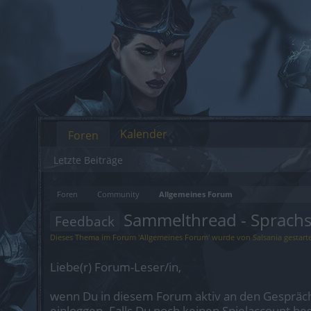
Kalender
Foren
Letzte Beiträge
Foren
Community
Allgemeines Forum
Sammelthread - Sprachsp
Feedback
Dieses Thema im Forum '
Allgemeines Forum
' wurde von
Salsania
gestart
Liebe(r) Forum-Leser/in,
wenn Du in diesem Forum aktiv an den Gespräch
einloggen. Falls Du noch keinen Spielaccount be