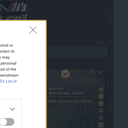
#162
sonal or
ection to
ou may
 personal
out of the
 downstream
B’s List of