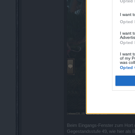
Opted 
I want t
Opted 
I want 
Advertis
Opted 
I want t
of my P
was col
Opted 
Beim Eingangs-Fenster zum Hort de
Gegestandsstufe 49, wie hier als Be