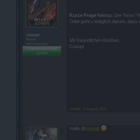
Kurze Frage hierzu:
Der Torso "H
Oder geht's lediglich darum, dass 
cosopt
Board
Mit freundlichen Grüßen,
Administrator
Cosopt
Team Drakensang
Online
cosopt
,
15 August 2019
Hallo @
cosopt