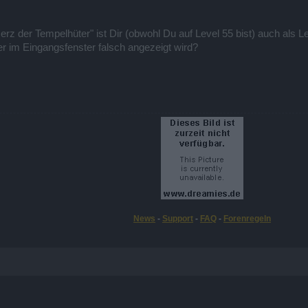
erz der Tempelhüter" ist Dir (obwohl Du auf Level 55 bist) auch als L
er im Eingangsfenster falsch angezeigt wird?
News
-
Support
-
FAQ
-
Forenregeln