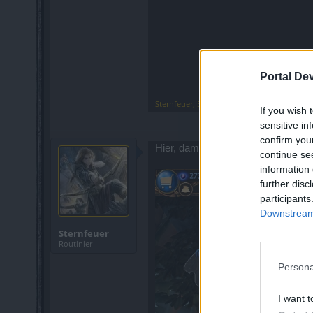
Portal De
Sternfeuer
,
5 Juni 2019
If you wish 
sensitive in
confirm you
Hier, damit ich dafür keinen Extr
continue se
information 
further disc
participants
Downstream 
Sternfeuer
Routinier
Persona
I want t