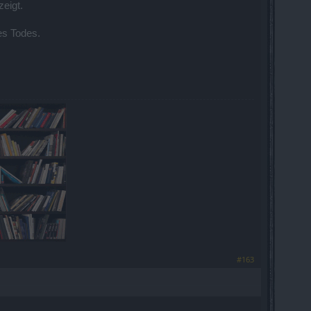
eigt.
es Todes.
#163