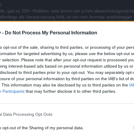
?
lte, gab es 200+ Reittiere, was immer ein schön abwechslungsreiches
 allerdings als Voraussetzung fehlt, ist ein vom Inventar unabhängige
v -
Do Not Process My Personal Information
to opt-out of the sale, sharing to third parties, or processing of your per
formation for targeted advertising by us, please use the below opt-out s
mit säbelzahntiger am ende der questreihe
r selection. Please note that after your opt-out request is processed y
eing interest-based ads based on personal information utilized by us or
disclosed to third parties prior to your opt-out. You may separately opt-
losure of your personal information by third parties on the IAB’s list of
. This information may also be disclosed by us to third parties on the
IA
Participants
that may further disclose it to other third parties.
l Data Processing Opt Outs
o opt-out of the Sharing of my personal data.