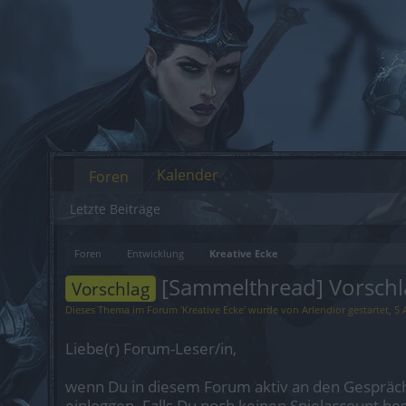
Kalender
Foren
Letzte Beiträge
Foren
Entwicklung
Kreative Ecke
[Sammelthread] Vorschlä
Vorschlag
Dieses Thema im Forum '
Kreative Ecke
' wurde von
Arlendior
gestartet,
5 
Liebe(r) Forum-Leser/in,
wenn Du in diesem Forum aktiv an den Gespräch
einloggen. Falls Du noch keinen Spielaccount be