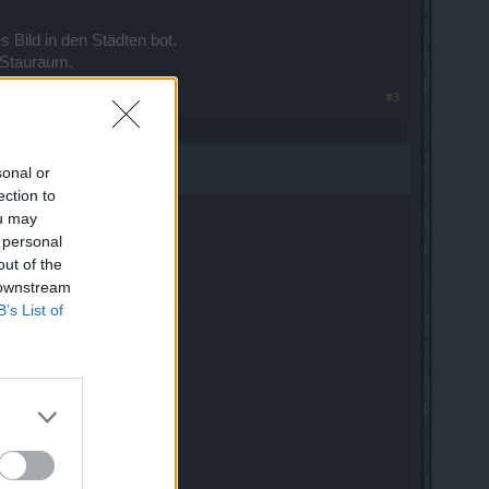
 Bild in den Städten bot.
r Stauraum.
#3
sonal or
ection to
ou may
 personal
out of the
 downstream
B’s List of