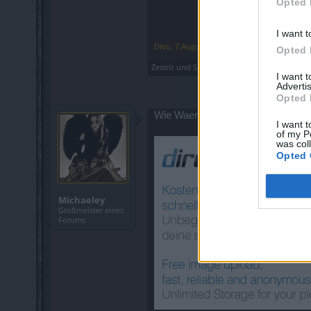
Opted 
I want t
Dieu
,
7 August 2014
Opted 
Zestric
und
Schattenfrost
gefällt dies.
I want 
Advertis
Opted 
Wie Waere es mit Sowas :
I want t
of my P
was col
Opted 
Michaeley
Großmeister eines
Forums