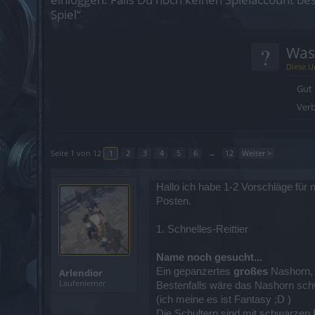
Spiel“
?
Was
Diese U
Gut
Verb
Seite 1 von 12
1
2
3
4
5
6
→
12
Weiter >
Hallo ich habe 1-2 Vorschläge für 
Posten.
1. Schnelles-Reittier
Name noch gesucht...
Ein gepanzertes
großes
Nashorn, 
Arlendior
Laufenlerner
Bestenfalls wäre das Nashorn sc
(ich meine es ist Fantasy ;D )
Die Schultern sind mit schwarzen P