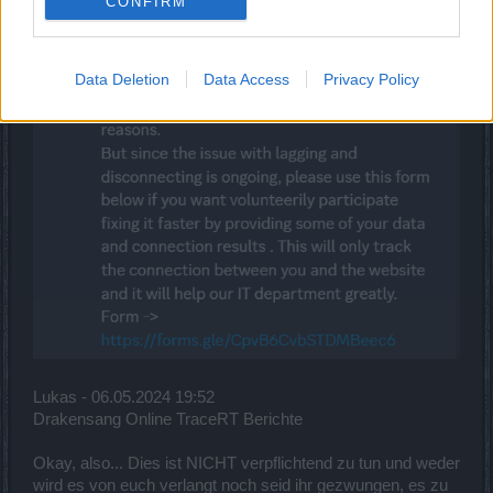
CONFIRM
Data Deletion
Data Access
Privacy Policy
Lukas - 06.05.2024 19:52
Drakensang Online TraceRT Berichte
Okay, also... Dies ist NICHT verpflichtend zu tun und weder
wird es von euch verlangt noch seid ihr gezwungen, es zu