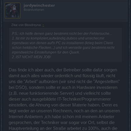
jordywinchester
Boardveteran
Zitat von Bloodreyna:
↑
P.S.: ich helfe denen ganz bestimmt nicht bei der Fehlersuche...
1. Ist mir zu kompliziert,aufwändig,dubios und unsicher,mir
irgendwas von denen auf'n PC zu installieren (krieg beim Client
schon hektische Flecken...) und ich verstelle ganz bestimmt nicht
irgendwelche Einstellungen für den Quark.
2. IST NICHT MEIN JOB!
Das finde ich aber auch, der Betreiber sollte dafür sorgen
damit auch alles wieder ordentlich und flüssig läuft, nicht
uns die "Arbeit" aufbürden (wir sind nicht die "Angestellten"
bei DSO), sondern sollte er auch in Hardware investieren
(z.B. neue funktionierende Server) und vielleicht sollte
dieser auch ausgebildete IT-Techniker/Programmierer
einstellen, die Ahnung von dieser Materie haben. Denn es
liegt weder an unseren Rechnern, noch an den an unseren
Internet-Anbietern ,ich habe schon mit meinem Anbieter
gesprochen, der Techniker war sogar vor Ort, selbst die
Hauptverteilung an der Straße arbeitet zu 100%, auch die