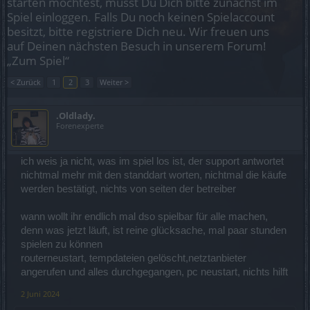
starten möchtest, musst Du Dich bitte zunächst im
Spiel einloggen. Falls Du noch keinen Spielaccount
besitzt, bitte registriere Dich neu. Wir freuen uns
auf Deinen nächsten Besuch in unserem Forum!
„Zum Spiel“
< Zurück
1
2
3
Weiter >
.Oldlady.
Forenexperte
ich weis ja nicht, was im spiel los ist, der support antwortet
nichtmal mehr mit den standdart worten, nichtmal die käufe
werden bestätigt, nichts von seiten der betreiber
wann wollt ihr endlich mal dso spielbar für alle machen,
denn was jetzt läuft, ist reine glücksache, mal paar stunden
spielen zu können
routerneustart, tempdateien gelöscht,netztanbieter
angerufen und alles durchgegangen, pc neustart, nichts hilft
2 Juni 2024