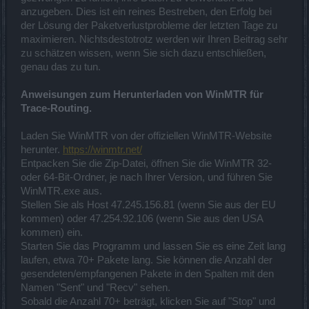
anzugeben. Dies ist ein reines Bestreben, den Erfolg bei
der Lösung der Paketverlustprobleme der letzten Tage zu
maximieren. Nichtsdestotrotz werden wir Ihren Beitrag sehr
zu schätzen wissen, wenn Sie sich dazu entschließen,
genau das zu tun.
Anweisungen zum Herunterladen von WinMTR für
Trace-Routing.
Laden Sie WinMTR von der offiziellen WinMTR-Website
herunter.
https://winmtr.net/
Entpacken Sie die Zip-Datei, öffnen Sie die WinMTR 32-
oder 64-Bit-Ordner, je nach Ihrer Version, und führen Sie
WinMTR.exe aus.
Stellen Sie als Host 47.245.156.81 (wenn Sie aus der EU
kommen) oder 47.254.92.106 (wenn Sie aus den USA
kommen) ein.
Starten Sie das Programm und lassen Sie es eine Zeit lang
laufen, etwa 70+ Pakete lang. Sie können die Anzahl der
gesendeten/empfangenen Pakete in den Spalten mit den
Namen "Sent" und "Recv" sehen.
Sobald die Anzahl 70+ beträgt, klicken Sie auf "Stop" und