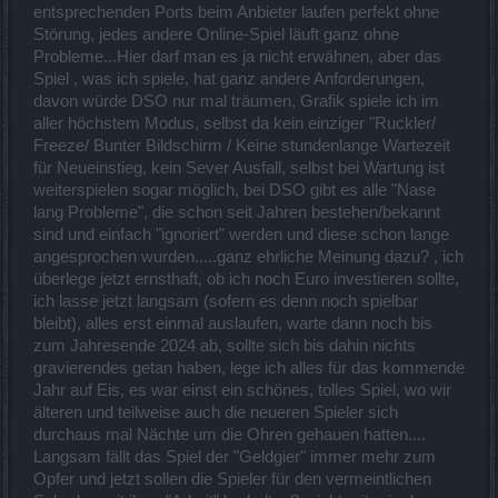
entsprechenden Ports beim Anbieter laufen perfekt ohne
Störung, jedes andere Online-Spiel läuft ganz ohne
Probleme...Hier darf man es ja nicht erwähnen, aber das
Spiel , was ich spiele, hat ganz andere Anforderungen,
davon würde DSO nur mal träumen, Grafik spiele ich im
aller höchstem Modus, selbst da kein einziger "Ruckler/
Freeze/ Bunter Bildschirm / Keine stundenlange Wartezeit
für Neueinstieg, kein Sever Ausfall, selbst bei Wartung ist
weiterspielen sogar möglich, bei DSO gibt es alle "Nase
lang Probleme", die schon seit Jahren bestehen/bekannt
sind und einfach "ignoriert" werden und diese schon lange
angesprochen wurden.....ganz ehrliche Meinung dazu? , ich
überlege jetzt ernsthaft, ob ich noch Euro investieren sollte,
ich lasse jetzt langsam (sofern es denn noch spielbar
bleibt), alles erst einmal auslaufen, warte dann noch bis
zum Jahresende 2024 ab, sollte sich bis dahin nichts
gravierendes getan haben, lege ich alles für das kommende
Jahr auf Eis, es war einst ein schönes, tolles Spiel, wo wir
älteren und teilweise auch die neueren Spieler sich
durchaus mal Nächte um die Ohren gehauen hatten....
Langsam fällt das Spiel der "Geldgier" immer mehr zum
Opfer und jetzt sollen die Spieler für den vermeintlichen