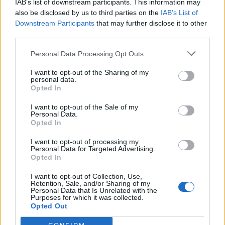
IAB’s list of downstream participants. This information may
bis teilweise in die tausende. So gegen 23Uhr30 wirds
also be disclosed by us to third parties on the
IAB’s List of
wieder ruhiger... entspannt spielen geht anders.
Downstream Participants
that may further disclose it to other
12 Juni 2024
third parties.
jordywinchester
gefällt dies.
Personal Data Processing Opt Outs
I want to opt-out of the Sharing of my
personal data.
mcdoc
Opted In
Forenfreak
I want to opt-out of the Sale of my
Hallo zusammen,
Personal Data.
Opted In
wenn immer noch Probleme mit einer hohen Latenz oder
I want to opt-out of processing my
Verbindungsabbrüchen bestehen, habt ihr
Personal Data for Targeted Advertising.
die Möglichkeit
freiwillig
mitzuwirken die Ursachen
Opted In
einzugrenzen.
I want to opt-out of Collection, Use,
Retention, Sale, and/or Sharing of my
Personal Data that Is Unrelated with the
Purposes for which it was collected.
Opted Out