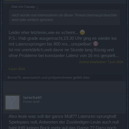
Zitat von Cazaay:
↑
mich würde mal interessieren ob dieser Thread überhaupt beachtet
wird oder einfach ignoriert.
Leider eher letzteres,wie es scheint...
P.S.: Hab grade ausgemacht,19.30 Uhr ging es wieder los
mit Latenzsprüngen bis 800 ms...unspielbar!
Ist mir unerklärlich,weil davor ne Stunde lang flüssig und
ohne Probleme bei konstanter Latenz von 16 ms gespielt...
Zuletzt bearbeitet:
7 Juni 2024
6 Juni 2024
Blume79
,
satanicwitch
und
jordywinchester
gefällt dies.
laroche61
Foren-Graf
Also leute was soll der ganze Müll?? Latenzen sprunghaft
Spielspass null, Antworten der Zuständigen Leute auch null
habt IHR keinen Bock mehr auf das Game ?? Dazu noch