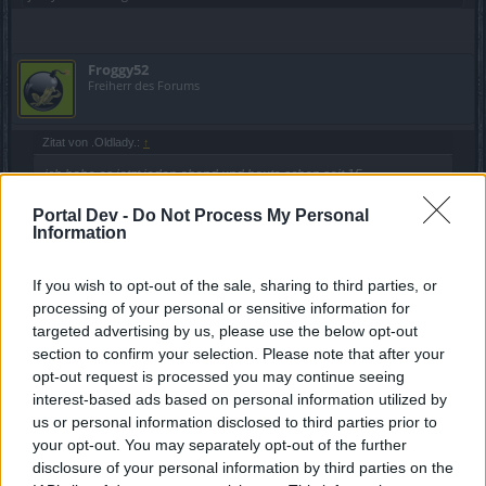
Froggy52
Freiherr des Forums
Zitat von .Oldlady.:
↑
ich habe es jetzt jeden abend und heute schon seit 15
uhr.....schade
Portal Dev -
Do Not Process My Personal
Information
Echt merkwürdig-ich habe diese Probleme in letzter Zeit
überhaupt nicht.
If you wish to opt-out of the sale, sharing to third parties, or
12 Juni 2024
processing of your personal or sensitive information for
troll1009
gefällt dies.
targeted advertising by us, please use the below opt-out
section to confirm your selection. Please note that after your
opt-out request is processed you may continue seeing
interest-based ads based on personal information utilized by
Puppi
Forenmogul
us or personal information disclosed to third parties prior to
your opt-out. You may separately opt-out of the further
disclosure of your personal information by third parties on the
jeden Abend nach 19 Uhr das gleiche...Latenz ab 150ms