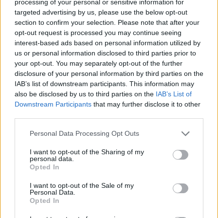
starten möchtest, musst Du Dich bitte zunächst im
processing of your personal or sensitive information for
Spiel einloggen. Falls Du noch keinen Spielaccount
targeted advertising by us, please use the below opt-out
besitzt, bitte registriere Dich neu. Wir freuen uns
section to confirm your selection. Please note that after your
auf Deinen nächsten Besuch in unserem Forum!
opt-out request is processed you may continue seeing
„Zum Spiel“
interest-based ads based on personal information utilized by
us or personal information disclosed to third parties prior to
Tags:
bug
schatten der vergangenheit
your opt-out. You may separately opt-out of the further
< Zurück
1
2
disclosure of your personal information by third parties on the
IAB’s list of downstream participants. This information may
also be disclosed by us to third parties on the
IAB’s List of
Blutrot
Kenner der Foren
Downstream Participants
that may further disclose it to other
third parties.
Zitat von DieLe:
↑
Personal Data Processing Opt Outs
Hallo Blutrot,
Danke für den Tipp. Die Lupe sehe ich. Damit kann ich die
I want to opt-out of the Sharing of my
personal data.
Questbeschreibung und den Fortschritt als kleine Messagebox Ein-
Opted In
und Ausblenden. Aber - löschen kann ich da nichts. Vielleicht bin
ich auch nur zu blöd?
I want to opt-out of the Sale of my
Danke und Gruß
Personal Data.
Dieter
Opted In