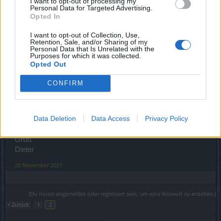
I want to opt-out of processing my
Personal Data for Targeted Advertising.
wenn du sie einblendest, kannste darunter deine quest
Opted In
sehen und hinter jeder quest einen mühleimer zum
abbrechen
I want to opt-out of Collection, Use,
Retention, Sale, and/or Sharing of my
19 November 2021
Personal Data that Is Unrelated with the
Purposes for which it was collected.
Opted Out
DieLe
CONFIRM
Foren-Grünschnabel
Hi Blutrot,
Data Deletion
Data Access
Privacy Policy
ja, stimmt - ausser für diese Quest. Da gibt es keinen
Mülleimer.
Gruß
Dieter
20 November 2021
(Du musst angemeldet oder registriert sein, um eine Antwort zu erstellen.)
< Zurück
1
2