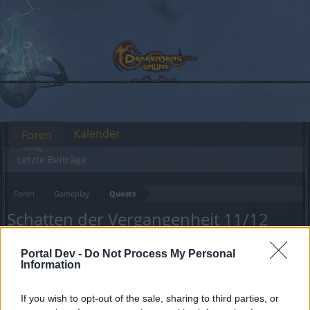
Kalender
Foren
Letzte Beiträge
Foren
Gameplay
Quests
Schatten der Vergangenheit 11/12
Liebe(r) Forum-Leser/in,
Portal Dev -
Do Not Process My Personal
Information
wenn Du in diesem Forum aktiv an den
Gesprächen teilnehmen oder eigene Themen
If you wish to opt-out of the sale, sharing to third parties, or