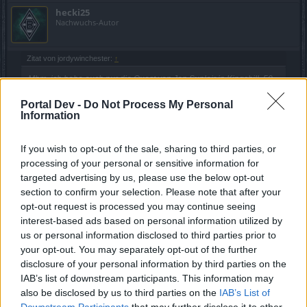
hecki25
Nachwuchs-Autor
Zitat von jordywinchester:
↑
Mhm, ich habe auch nur die Quest von Jon Sunlair in Kingshill, 50
Kaffeebohnen sammeln, ich renne nun seit 1,5 Stunden in den
Dungeons herum und habe gerade mal 26 Bohnen bekommen
Portal Dev -
Do Not Process My Personal
(Mode "Qualvoll") durch Brigavik 4x durchgerannt, nicht ein Drop,
Information
muss sowas sein, bei einem Start eines Events, dass man erst mal
wie irre "sammeln" muss, wenn nichts fällt? und ich habe mehrere
Dungeons versucht, Wüste, Chardun, Stillwasser Bucht, Tal der
If you wish to opt-out of the sale, sharing to third parties, or
Stacheln usw...finde ich nicht besonders schön, was gerade
processing of your personal or sensitive information for
"abgeht"
targeted advertising by us, please use the below opt-out
section to confirm your selection. Please note that after your
hab da auch 2 runs gemacht meine ausbeute jeweils eine
opt-out request is processed you may continue seeing
bohne direkt am anfang, da hätt ich mir den rest sparen
interest-based ads based on personal information utilized by
können
us or personal information disclosed to third parties prior to
19 Februar 2021
your opt-out. You may separately opt-out of the further
disclosure of your personal information by third parties on the
jordywinchester
gefällt dies.
IAB’s list of downstream participants. This information may
also be disclosed by us to third parties on the
IAB’s List of