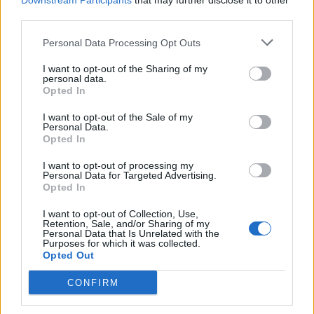
Downstream Participants
that may further disclose it to other
jordywinchester
third parties.
Boardveteran
Personal Data Processing Opt Outs
Wenn man für "Eintritt" Kaffeebohnen braucht, na dann gute
I want to opt-out of the Sharing of my
Nacht, ich gehe jetzt erst mal eine rauchen und lasse mir
personal data.
das ganze nochmal durch den Kopf rieseln
Opted In
19 Februar 2021
I want to opt-out of the Sale of my
Larifari
gefällt dies.
Personal Data.
Opted In
I want to opt-out of processing my
hecki25
Personal Data for Targeted Advertising.
Nachwuchs-Autor
Opted In
I want to opt-out of Collection, Use,
Zitat von Magierhater138:
↑
Retention, Sale, and/or Sharing of my
Personal Data that Is Unrelated with the
Purposes for which it was collected.
wenn du 10 Bohnen gesammelt hast kommst du immer wenn du
wenn du Stillwasserbucht cleanst mit mehr raus als du bezahlt hast.
Opted Out
CONFIRM
wie meinst du das genau - versteh ich nicht so ganz ??
19 Februar 2021