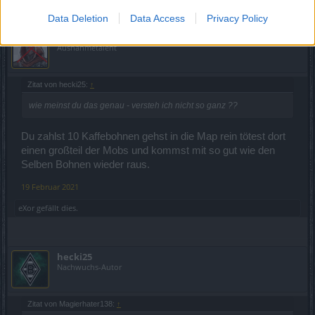
Data Deletion
Data Access
Privacy Policy
Magierhater138
Ausnahmetalent
Zitat von hecki25:
↑
wie meinst du das genau - versteh ich nicht so ganz ??
Du zahlst 10 Kaffebohnen gehst in die Map rein tötest dort
einen großteil der Mobs und kommst mit so gut wie den
Selben Bohnen wieder raus.
19 Februar 2021
eXor
gefällt dies.
hecki25
Nachwuchs-Autor
Zitat von Magierhater138:
↑