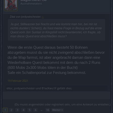
Ausnahmetalent
Zitat von jordywinchester:
↑
Ja gut, Stillwasser bei Nacht und wie kommt man hin, bei mir ist
nichts dunkel ( Scherz), du hast meine Frage in Bezug auf die erste
Quest vom Jon Sunlair in Kingshill nicht beantwortet, ich fragte, ob
man diese Quest erst abschließen muss?
Wenn die erste Quest daraus besteht 50 Bohnen
abzugeben musst du sie nicht zwingend abschließen bevor
du die Map farmst, ist aber angebracht daman dann eine
Wiederholbare Quest bekommt mit dem du nach 2 Runs
(600 Mobs 2x300 Mobs töten in der Bucht)
Safe ein Schattenportal zur Festung bekommst.
19 Februar 2021
eXor
,
jordywinchester
und
B1acKwu1F
gefällt dies.
(Du musst angemeldet oder registriert sein, um eine Antwort zu erstellen.)
1
2
3
4
5
6
→
16
Weiter >