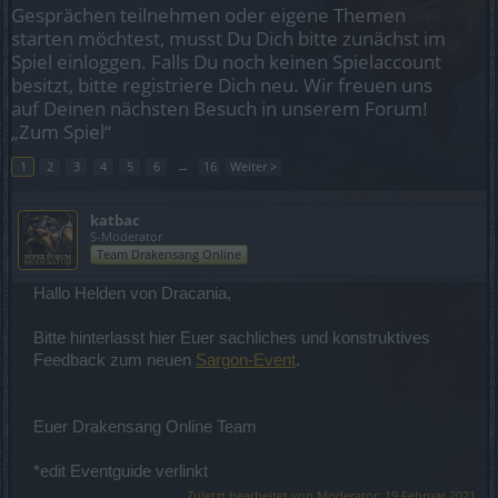
Gesprächen teilnehmen oder eigene Themen
starten möchtest, musst Du Dich bitte zunächst im
Spiel einloggen. Falls Du noch keinen Spielaccount
besitzt, bitte registriere Dich neu. Wir freuen uns
auf Deinen nächsten Besuch in unserem Forum!
„Zum Spiel“
1
2
3
4
5
6
→
16
Weiter >
katbac
S-Moderator
Team Drakensang Online
Hallo Helden von Dracania,
Bitte hinterlasst hier Euer sachliches und konstruktives
Feedback zum neuen
Sargon-Event
.
Euer Drakensang Online Team
*edit Eventguide verlinkt
Zuletzt bearbeitet von Moderator:
19 Februar 2021