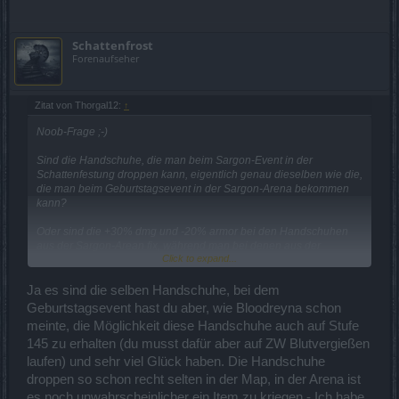
Schattenfrost
Forenaufseher
Zitat von Thorgal12:
↑
Noob-Frage ;-)
Sind die Handschuhe, die man beim Sargon-Event in der
Schattenfestung droppen kann, eigentlich genau dieselben wie die,
die man beim Geburtstagsevent in der Sargon-Arena bekommen
kann?
Oder sind die +30% dmg und -20% armor bei den Handschuhen
aus der Sargon-Arean fix, während man bei denen aus der
Click to expand...
Schattenfestung eine Terror-Sphäre benötigt?
Ja es sind die selben Handschuhe, bei dem
Geburtstagsevent hast du aber, wie Bloodreyna schon
meinte, die Möglichkeit diese Handschuhe auch auf Stufe
145 zu erhalten (du musst dafür aber auf ZW Blutvergießen
laufen) und sehr viel Glück haben. Die Handschuhe
droppen so schon recht selten in der Map, in der Arena ist
es noch unwahrscheinlicher ein Item zu kriegen - Ich habe