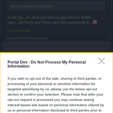
Alles irgendwie sehr mysteriös...
In der Tat...ich denk jetzt besser gar nimmer drüber
nach...die Wege des Herrn sind halt unergründlich...
6 September 2023
Blume79
und
Susi58
gefällt dies.
mcdoc
Forenfreak
Portal Dev -
Do Not Process My Personal
Information
Zitat von Rübenkrautwolf:
↑
If you wish to opt-out of the sale, sharing to third parties, or
Da frage ich mich doch: wieso "
nicht mehr
"?
processing of your personal or sensitive information for
targeted advertising by us, please use the below opt-out
Zitat von Susi58:
↑
section to confirm your selection. Please note that after your
Evtl. ein Uralt-Relikt,dass selbst den eingefleischtesten unter uns
opt-out request is processed you may continue seeing
nichts mehr sagt,
interest-based ads based on personal information utilized by
welches den Weg wieder zurück in´s Game gefunden hat!?
us or personal information disclosed to third parties prior to