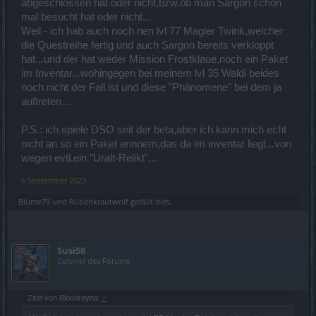
abgeschlossen hat oder nicht,bzw.ob man Sargon schon
mal besucht hat oder nicht...
Weil - ich hab auch noch nen lvl 77 Magier Twink,welcher
die Questreihe fertig und auch Sargon bereits verkloppt
hat...und der hat weder Mission Frostklaue,noch ein Paket
im Inventar...wohingegen bei meinem lvl 35 Waldi beides
noch nicht der Fall ist und diese "Phänomene" bei dem ja
auftreten...
P.S.: ich spiele DSO seit der beta,aber ich kann mich echt
nicht an so ein Paket erinnern,das da im inventar liegt...von
wegen evtl.ein "Uralt-Relikt"...
6 September 2023
Blume79
und
Rübenkrautwolf
gefällt dies.
Susi58
Colonel des Forums
Zitat von Bloodreyna:
↑