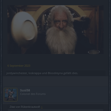
6 September 2023
jordywinchester
,
loskrappa
und
Bloodreyna
gefällt dies.
Susi58
Colonel des Forums
Zitat von Rübenkrautwolf:
↑