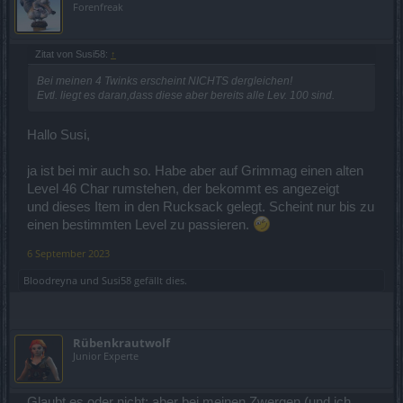
Forenfreak
Zitat von Susi58:
↑
Bei meinen 4 Twinks erscheint NICHTS dergleichen!
Evtl. liegt es daran,dass diese aber bereits alle Lev. 100 sind.
Hallo Susi,
ja ist bei mir auch so. Habe aber auf Grimmag einen alten
Level 46 Char rumstehen, der bekommt es angezeigt
und dieses Item in den Rucksack gelegt. Scheint nur bis zu
einen bestimmten Level zu passieren.
6 September 2023
Bloodreyna
und
Susi58
gefällt dies.
Rübenkrautwolf
Junior Experte
Glaubt es oder nicht: aber bei meinen Zwergen (und ich