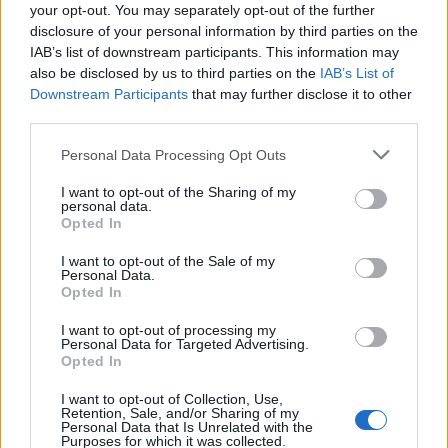
your opt-out. You may separately opt-out of the further
Zitat von Bloodreyna:
↑
disclosure of your personal information by third parties on the
In der Tat...ich denk jetzt besser gar nimmer drüber nach...die Wege
IAB’s list of downstream participants. This information may
des Herrn sind halt unergründlich...
also be disclosed by us to third parties on the
IAB’s List of
Downstream Participants
that may further disclose it to other
Hallo,
third parties.
in Discord gab es eine Spieler Nachricht, das es wohl ein
Personal Data Processing Opt Outs
altes Relikt aus Level 45/50 Zeiten ist.
Das würde auch erklären warum es bei höheren Level nicht
I want to opt-out of the Sharing of my
personal data.
auftaucht.
Opted In
Also hat Susi scheinbar den richtigen Verdacht.
I want to opt-out of the Sale of my
Personal Data.
Opted In
I want to opt-out of processing my
Personal Data for Targeted Advertising.
Opted In
I want to opt-out of Collection, Use,
Retention, Sale, and/or Sharing of my
Personal Data that Is Unrelated with the
Purposes for which it was collected.