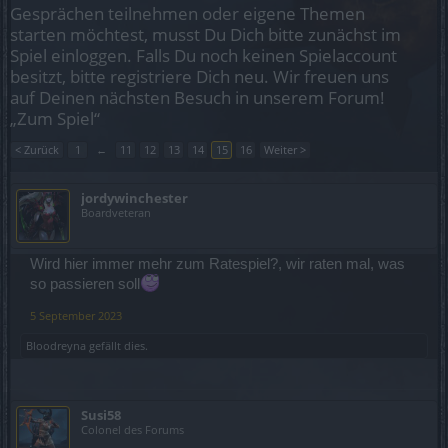
Gesprächen teilnehmen oder eigene Themen
starten möchtest, musst Du Dich bitte zunächst im
Spiel einloggen. Falls Du noch keinen Spielaccount
besitzt, bitte registriere Dich neu. Wir freuen uns
auf Deinen nächsten Besuch in unserem Forum!
„Zum Spiel“
< Zurück
1
←
11
12
13
14
15
16
Weiter >
jordywinchester
Boardveteran
Wird hier immer mehr zum Ratespiel?, wir raten mal, was
so passieren soll
5 September 2023
Bloodreyna
gefällt dies.
Susi58
Colonel des Forums