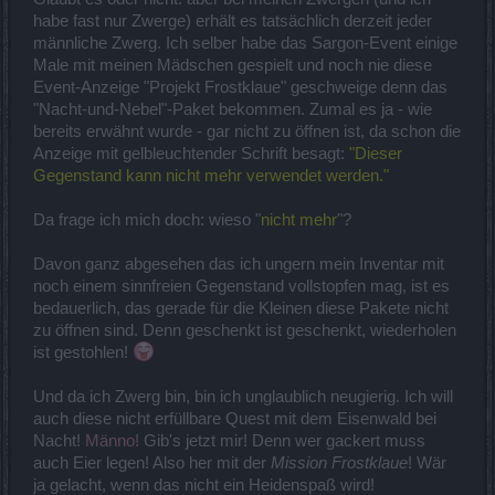
habe fast nur Zwerge) erhält es tatsächlich derzeit jeder
männliche Zwerg. Ich selber habe das Sargon-Event einige
Male mit meinen Mädschen gespielt und noch nie diese
Event-Anzeige "Projekt Frostklaue" geschweige denn das
"Nacht-und-Nebel"-Paket bekommen. Zumal es ja - wie
bereits erwähnt wurde - gar nicht zu öffnen ist, da schon die
Anzeige mit gelbleuchtender Schrift besagt:
"Dieser
Gegenstand kann nicht mehr verwendet werden."
Da frage ich mich doch: wieso "
nicht mehr
"?
Davon ganz abgesehen das ich ungern mein Inventar mit
noch einem sinnfreien Gegenstand vollstopfen mag, ist es
bedauerlich, das gerade für die Kleinen diese Pakete nicht
zu öffnen sind. Denn geschenkt ist geschenkt, wiederholen
ist gestohlen!
Und da ich Zwerg bin, bin ich unglaublich neugierig. Ich will
auch diese nicht erfüllbare Quest mit dem Eisenwald bei
Nacht!
Männo!
Gib's jetzt mir! Denn wer gackert muss
auch Eier legen! Also her mit der
Mission Frostklaue
! Wär
ja gelacht, wenn das nicht ein Heidenspaß wird!