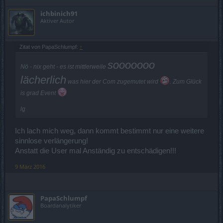
ichbinich91
Aktiver Autor
Zitat von PapaSchlumpf:
↑
sooooooo
Nö - nix geht - es ist mittlerweile
lächerlich
was hier der Com zugemutet wird
. Zum Glück
is grad Event
lg
Ich lach mich weg, dann kommt bestimmt nur eine weitere
sinnlose verlängerung!
Anstatt die User mal Anständig zu entschädigen!!!
9 März 2016
PapaSchlumpf
Boardanalytiker