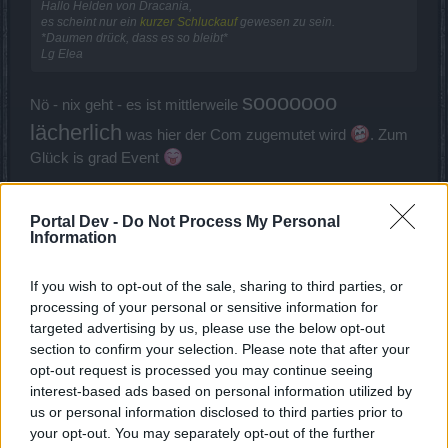
Hallo Helden von Dracania,
es scheint nur ein
kurzer Schluckauf
gewesen zu sein.
*Daumen drück, dass es so bleibt*
Lg Elea
sooooooo
Nö - nix geht - es ist mittlerweile
lächerlich
was hier der Com zugemutet wird
. Zum
Glück is grad Event
lg
Portal Dev -
Do Not Process My Personal
9 März 2016
Information
ichbinich91
gefällt dies.
If you wish to opt-out of the sale, sharing to third parties, or
processing of your personal or sensitive information for
Hylarb
targeted advertising by us, please use the below opt-out
Boardanalytiker
section to confirm your selection. Please note that after your
opt-out request is processed you may continue seeing
interest-based ads based on personal information utilized by
us or personal information disclosed to third parties prior to
your opt-out. You may separately opt-out of the further