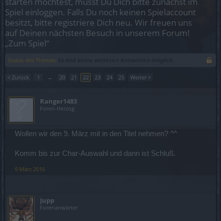
starten möchtest, musst Du Dich bitte zunächst im
Spiel einloggen. Falls Du noch keinen Spielaccount
besitzt, bitte registriere Dich neu. Wir freuen uns
auf Deinen nächsten Besuch in unserem Forum!
„Zum Spiel“
Status des Themas:
Es sind keine weiteren Antworten möglich.
< Zurück
1
←
20
21
22
23
24
25
Weiter >
Ranger1483
Foren-Herzog
Wollen wir den 9. März mit in den Titel nehmen? ^^
Komm bis zur Char-Auswahl und dann ist Schluß.
9 März 2016
Jupp
Forenanwärter