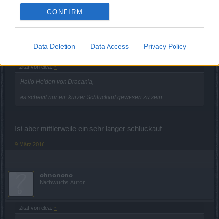
Bazinga72
gefällt dies.
CONFIRM
Manticor
Junior Experte
Data Deletion
Data Access
Privacy Policy
Zitat von elea:
↑
Hallo Helden von Dracania,
es scheint nur ein kurzer Schluckauf gewesen zu sein.
Ist aber mittlerweile ein sehr langer schluckauf
9 März 2016
ohnonono
Nachwuchs-Autor
Zitat von elea:
↑