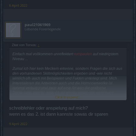
6 April 2022
paul21061969
Lebende Forenlegende
Zitat von Torxos:
↑
Einfach mal vollkommen unreflektiert
rumpaulen
auf niedrigstem
Niveau ...
Zumal ich hier kein Meckern erkenne, sondern Fragen die sich aus
den vorhandenen Skillmöglichkeiten ergeben und -wie nicht
wirklich oft- auch mit Beispielen und Fakten unterlegt sind. Mich
interessieren die Antworten auch und die Hornissenwolke ist
nunmal verbuggt und zwar auf eine Art was die grafische
Darstellung angeht, dass ich sie genau deswegen nicht nutze.
Click to expand...
Und es sollte explizit nicht wieder in eine Klassendiskussion
ausarten. Von daher ist es wirklich manchmal besser, wenn man
schreibfehler oder anspielung auf mich?
nichts beizutragen hat ...
wenn es das 2. ist dann kannste sowas dir sparen
Thalanthir
9 April 2022