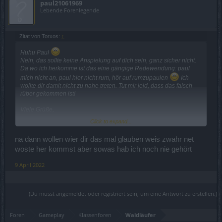
paul21061969
Lebende Forenlegende
Zitat von Torxos:
↑
Huhu Paul
Nein, das sollte keine Anspielung auf dich sein, ganz sicher nicht.
Da wo ich herkomme ist das eine gängige Redewendung: paul
mich nicht an, paul hier nicht rum, hör auf rumzupaulen
Ich
wollte dir damit nicht zu nahe treten. Tut mir leid, dass das falsch
rüber gekommen ist!
Viele Grüße,
Click to expand...
Thalanthir
na dann wollen wier dir das mal glauben weis zwahr net
woste her kommst aber sowas hab ich noch nie gehört
9 April 2022
(Du musst angemeldet oder registriert sein, um eine Antwort zu erstellen.)
Foren
Gameplay
Klassenforen
Waldläufer