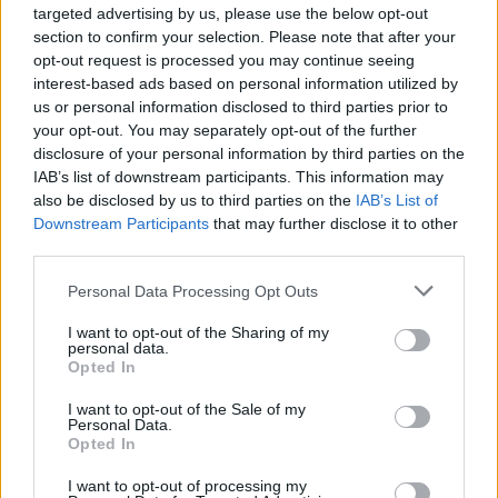
zu nicht einmal 2k Feuer-DMG am Mob über 3 Sekunden.
targeted advertising by us, please use the below opt-out
Also nicht einmal 6k Feuer-DMG (spiele Physisch
section to confirm your selection. Please note that after your
ausgerichtet).
opt-out request is processed you may continue seeing
interest-based ads based on personal information utilized by
us or personal information disclosed to third parties prior to
Dann zum "
Markierungswelle
"- Skill, da steht nirgendwo
your opt-out. You may separately opt-out of the further
wie lange die Markierung wirken soll, demzufolge kann man
disclosure of your personal information by third parties on the
dann doch davon ausgehen bis zum Tod vom Mob, oder
IAB’s list of downstream participants. This information may
etwa nicht ?
also be disclosed by us to third parties on the
IAB’s List of
Beim Skill "
Freundschaftsbande
" das gleiche Thema,
Downstream Participants
that may further disclose it to other
"Das Heulen des Wolfs fügt den Gegnern "Markiert" zu."
third parties.
Auch da steht nirgendwo was von einer Zeit.
Personal Data Processing Opt Outs
Bevor BP über eine neue Klasse nachdenkt, sollte man
tunlichst über die aktuellen Skillbäume schauen und BUGs
I want to opt-out of the Sharing of my
beseitigen oder eineindeutig formulieren.
personal data.
Opted In
25 Juli 2021
I want to opt-out of the Sale of my
TZone
gefällt dies.
Personal Data.
Opted In
I want to opt-out of processing my
KolaKojak