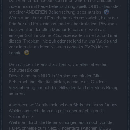
Den Verbrennen-Debuff kann man wirklich nur aufbauen
indem man mit Feuerbeherrschung spielt, OHNE dies oder
mit einer ANDEREN Beherrschung ist es nutzlos.
Wenn man aber auf Feuerbeherrschung switcht, bleibt der
Primäre und Explosionsschaden aber trotzdem Physisch.
Liegt wohl an der alten Mechanik, das der Explo als
einziger Skill im Game 2 Schadensarten inne hat und man
dieses "Problem" nie zufriedenstellend für uns Waldis und
vor allem die anderen Klassen (zwecks PVPs) lösen
konnte.
Dann zu den Tiefenschatz Items, vor allem aber den
Schulterstücken.
Diese kann man NUR in Verbindung mit der Gift-
Beherrschung effektiv spielen, da diese als Goldene
Verzauberung nur auf den Giftwiderstand der Mobs Bezug
nehmen.
Also wenn so Wahlfreiheit bei den Skills und Items für uns
Waldis aussieht, dann ging dies aber mächtig in die
Strumpfhose.
Weil man durch die Beherrschungen auch noch von der
Falle/Schneise zum Netz/Klingentanz switchen MUSS.