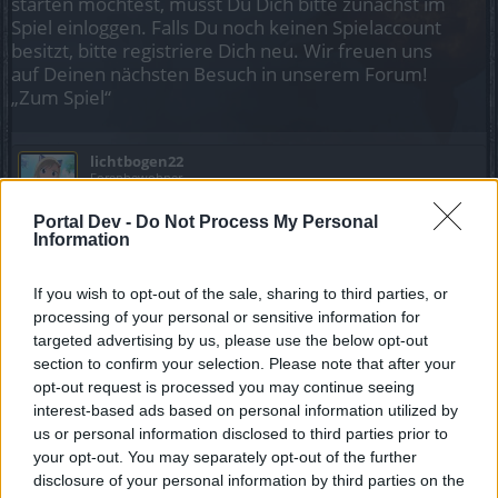
starten möchtest, musst Du Dich bitte zunächst im
Spiel einloggen. Falls Du noch keinen Spielaccount
besitzt, bitte registriere Dich neu. Wir freuen uns
auf Deinen nächsten Besuch in unserem Forum!
„Zum Spiel“
lichtbogen22
Forenbewohner
Portal Dev -
Do Not Process My Personal
hallo kann es sein das es bei den Tags aufagben wenn
Information
mann die aufgabe z.b 1m gold macht das mann die nicht
bekommt also bei mir ist das so. habe nur ich das oder Hier
If you wish to opt-out of the sale, sharing to third parties, or
auch ?
processing of your personal or sensitive information for
11 Juli 2021
targeted advertising by us, please use the below opt-out
section to confirm your selection. Please note that after your
opt-out request is processed you may continue seeing
Puppi
interest-based ads based on personal information utilized by
Forenmogul
us or personal information disclosed to third parties prior to
your opt-out. You may separately opt-out of the further
disclosure of your personal information by third parties on the
Ich glaube da steht nicht 1m Gold, sondern nur 1m . Und