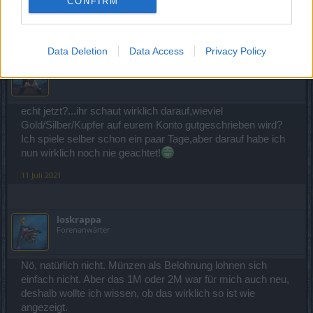
CONFIRM
11 Juli 2021
Data Deletion
Data Access
Privacy Policy
Susi58
Colonel des Forums
echt jetzt?...ihr schaut wirklich darauf,wieviel
Gold/Silber/Kupfer auf eurem Konto gutgeschrieben wird?
Ich spiele selber schon ein paar Tage,aber darauf habe ich
nun wirklich noch nie geachtet!
11 Juli 2021
loskrappa
Forenanwärter
Nö, natürlich nicht. Münzen als Belohnung lohnen sich
einfach nicht. Aber das 1M oder 2M war für mich auch neu,
deshalb wollte ich wissen, ob das wirklich so ist wie
angezeigt.