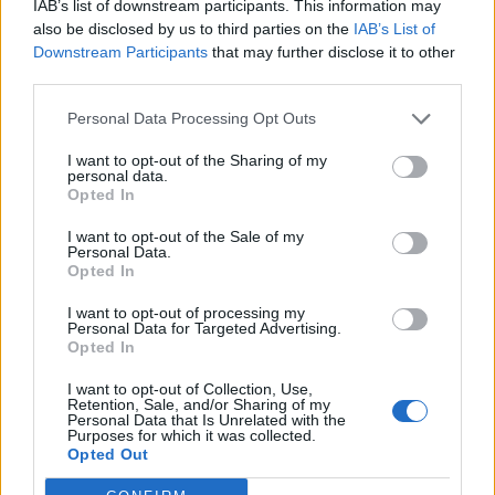
damit ist Kupfer gemeint, musst also umrechnen.Macht 10
IAB’s list of downstream participants. This information may
Gold wenn ich mich nicht irre.
also be disclosed by us to third parties on the
IAB’s List of
Downstream Participants
that may further disclose it to other
11 Juli 2021
third parties.
Personal Data Processing Opt Outs
paul21061969
Lebende Forenlegende
I want to opt-out of the Sharing of my
personal data.
Opted In
es siend immer müntzen gemeins was die kleinste
währung entspricht hier also 1M kupfer
I want to opt-out of the Sale of my
100 kupfer siend 1 sielber
Personal Data.
Opted In
100 sielber siend 1 gold
11 Juli 2021
I want to opt-out of processing my
Personal Data for Targeted Advertising.
Opted In
loskrappa
I want to opt-out of Collection, Use,
Forenanwärter
Retention, Sale, and/or Sharing of my
Personal Data that Is Unrelated with the
Purposes for which it was collected.
1 M entspricht 100 Goldstücken. Wobei diese Anzeige ist
Opted Out
immer gerundet, ich hatte gestern 2M und es waren etwas
mehr als 200 Goldstücke.