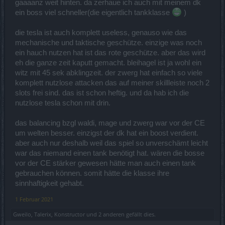
gaaaanz weit hinten. da zerhaue ich auch mit meinem dk
ein boss viel schneller(die eigentlich tankklasse
)
die tesla ist auch komplett useless, genauso wie das
mechanische und taktische geschütze. einzige was noch
ein hauch nutzen hat ist das rote geschütze. aber das wird
eh die ganze zeit kaputt gemacht. bleihagel ist ja wohl ein
witz mit 45 sek abklingzeit. der zwerg hat einfach so viele
komplett nutzlose attacken das auf meiner skillleiste noch 2
slots frei sind. das ist schon heftig. und da hab ich die
nutzlose tesla schon mit drin.
das balancing bzgl waldi, mage und zwerg war vor der CE
um welten besser. einzigst der dk hat ein boost verdient.
aber auch nur deshalb weil das spiel so unverschämt leicht
war das niemand einen tank benötigt hat. wären die bosse
vor der CE stärker gewesen hätte man auch einen tank
gebrauchen können. somit hätte die klasse ihre
sinnhaftigkeit gehabt.
1 Februar 2021
Gweilo
,
Talerix
,
Konstructor
und
2 anderen
gefällt dies.