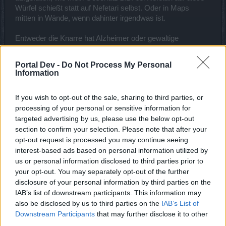
Explosive Unterstützung
Würfel schießt statt auf Nefetari selbst. Oder in Maps
beide Chancen der Auslösung sehr gering und
mitten in Wände, wenn dahinter irgendwas ist.
Spawnpunkte nich planbar
Entweder die Knarre hat Alzheimer oder gewaltige
Ingenieur
Probleme Prioritäten zu setzen. Wenn ein Mob auf mich
2% Heilung (27k bei 1,3 Mio HP) sind ehr zu gering, auch
losgeht soll mein Geschütz auf den Mob schießen und
beim Automatischen
Portal Dev -
Do Not Process My Personal
nicht verträumt in der Gegend rumschauen.
Information
Die Synergien
Eine Tempoerhöhung durch Zirkone/Rhodolite hat auf das
Als einzige für mich sinnvolle Synergie, erscheint mir die Synergie
If you wish to opt-out of the sale, sharing to third parties, or
Geschütz kaum Auswirkung. Die Knarre trödelt sich
der Kanonen.
processing of your personal or sensitive information for
Support Dampfi mit Bleihagel + Rakete + Spezialschuß erscheint
ständig einen zurecht.
mir zu low.
targeted advertising by us, please use the below opt-out
Eisenzwerg + Sprengkugel + Raketenflug entzieht sich mir total.
Spiele ich etwa so mies oder hat die Knarre wirklich einen
section to confirm your selection. Please note that after your
Kolbenfresser?
opt-out request is processed you may continue seeing
Die 4 Elementebeherrschungen sind für meine Spielweise
irrelevant.
interest-based ads based on personal information utilized by
29 Januar 2021
us or personal information disclosed to third parties prior to
Im allgemeinen spielt es sich überhaupt nicht flüßig, ohne Runen
maju01
gefällt dies.
your opt-out. You may separately opt-out of the further
und Juwelen.
Hohe Dampfkosten und Abklingzeiten stören immer wieder den
disclosure of your personal information by third parties on the
Spielfluß.
IAB’s list of downstream participants. This information may
Und machen aus dem Game ein "warten auf die Abklingzeit"
also be disclosed by us to third parties on the
IAB’s List of
Hagonir1
Rumgerenne.
Meister eines Forums
Denn die Skills machen nur unter sich in Kombination erst Sinn.
Downstream Participants
that may further disclose it to other
Im hohem Lvl, wenn man zB die Dampfkosten im Griff hat,
third parties.