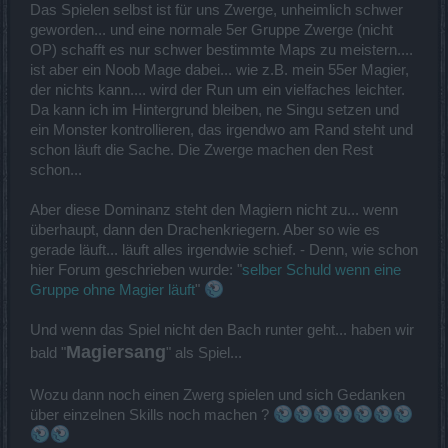
Das Spielen selbst ist für uns Zwerge, unheimlich schwer
gering
geworden... und eine normale 5er Gruppe Zwerge (nicht
Ölspur
OP) schafft es nur schwer bestimmte Maps zu meistern....
Abklingzeit zu hoch
ist aber ein Noob Mage dabei... wie z.B. mein 55er Magier,
Debuff erhöhen
der nichts kann.... wird der Run um ein vielfaches leichter.
Da kann ich im Hintergrund bleiben, ne Singu setzen und
Teslageschütz
ein Monster kontrollieren, das irgendwo am Rand steht und
das handliche elektrische Feuerzeug des Dampfis (ick
schon läuft die Sache. Die Zwerge machen den Rest
denke ihr hattet euren Spaß)
schon...
Heilung des Tesla für jeden getroffen Mop und nich pro Tick
Tick pro Sek zu gering
einziger flotter AOE = Dmg erhöhen
Aber diese Dominanz steht den Magiern nicht zu... wenn
überhaupt, dann den Drachenkriegern. Aber so wie es
Glühender Bleihagel
gerade läuft... läuft alles irgendwie schief. - Denn, wie schon
1 min CD und schwacher Synergie Skill und wieder nur Dmg
hier Forum geschrieben wurde: "
selber Schuld wenn eine
über Zeit
Gruppe ohne Magier läuft
"
Eisenzwerg
Und wenn das Spiel nicht den Bach runter geht... haben wir
trotz ausgeskillten Synergien zu schwach und Essis
fressender Autohit
Magiersang
bald "
" als Spiel...
macht es möglich die beiden Dmg Skills auf der Maus zu
wechseln
Wozu dann noch einen Zwerg spielen und sich Gedanken
"Ausknopf" für Eisenzwerg nur bei unverschlossener
Skillleiste benutzbar
über einzelnen Skills noch machen ?
insgesamt leider (würde ihn gerne nutzen!) kein Skill für die
obere Liga