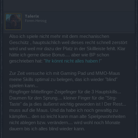
ehemaliger passiver "Motivation" war hier essenziel
Geschütz zu langsam
Talerix
wenn Schneller Schuß stärker, dann hier auch stärker
Foren-Herzog
Ultraresonanz -Rakete
10% NUR Rüsstungsbruch ist zu wenig, wieder höher
Also ich spiele nicht mehr mit dem mechanischen
fliegt zu langsam (ick kann sie überholen!)
Geschütz , hauptsächlich weil dieses recht schnell zerstört
30sek Abklingzeit für einzigen Fern-Stun zu hoch
wird und weil mir dazu der Platz in der Skillleiste fehlt. Klar
Solo nicht 5 Mal stapelbar, ohne massiven CD Drücker =
hätte ich gerne diese Bonus.... aber wie BP schon
siehe Punkte 1
geschrieben hat: "
Ihr könnt nicht alles haben !
"
Mine
unbedingt VOR den Char legbar und nich ehr hinter ihm
Zur Zeit versuche ich mit Gaming Pad und MMO-Maus
Despawnzeit erhöhen
meine Skills optimal zu belegen, das ich wieder "blind"
spielen kann...
Taktische Geschütz
Ringfinger-Mittelfinger-Zeigefinger für die 3 Hauptskills...
Kugeln schneller fliegen lassen
Daumen für den Sprung.... kleiner Finger für die "Strg-
Kugeln wieder Dmg beim Aufschlag verpassen
Taste" da ja dies äußerst wichtig geworden ist ! Der Rest...
Springzwerg
muss auf die Maus. Und da habe ich noch gewaltig zu
kämpfen... den so leicht kann man alte Spielgewohnheiten
wegen HP im oberen Bereich Onehit, im unteren Bereich
10sek Dauersteher
nicht ablegen bzw. verändern.... wird wohl noch Monate
Standzeit + Dampf + Abklingzeit senken
dauern bis ich alles blind wieder kann.
Betäubung wieder 100% 1sek lang
Radius des Explosionsschaden in "unmittelbarer Nähe" zu