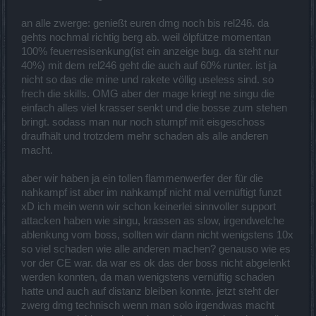
an alle zwerge: genießt euren dmg noch bis rel246. da
gehts nochmal richtig berg ab. weil ölpfütze momentan
100% feuerresisenkung(ist ein anzeige bug. da steht nur
40%) mit dem rel246 geht die auch auf 60% runter. ist ja
nicht so das die mine und rakete völlig useless sind. so
frech die skills. OMG aber der mage kriegt ne singu die
einfach alles viel krasser senkt und die bosse zum stehen
bringt. sodass man nur noch stumpf mit eisgeschoss
draufhält und trotzdem mehr schaden als alle anderen
macht.
aber wir haben ja ein tollen flammenwerfer der für die
nahkampf ist aber im nahkampf nicht mal vernüftigt funzt
xD ich mein wenn wir schon keinerlei sinnvoller support
attacken haben wie singu, krassen as slow, irgendwelche
ablenkung vom boss, sollten wir dann nicht wenigstens 10x
so viel schaden wie alle anderen machen? genauso wie es
vor der CE war. da war es ok das der boss nicht abgelenkt
werden konnten, da man wenigstens vernüftig schaden
hatte und auch auf distanz bleiben konnte. jetzt steht der
zwerg dmg technisch wenn man solo irgendwas macht