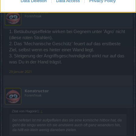
Data Deletion
Data Access
Privacy Policy
Konstructor
Forenfreak
1. Betäubungseffekte wirken bei Gegnern unter 'Agro' nicht
(diese roten Strahlen).
2. Das 'Mechanische Geschütz' feuert auf das erstbeste
Ziel, selbst wenn es hinter einer Wand liegt.
3. Steigerung der Angriffsgeschwindigkeit wirkt nur auf das
was Du in der Hand trägst.
29 Januar 2021
Konstructor
Forenfreak
Zitat von Hagonir1:
↑
bei nefetari ist mir aufgeffalen das sie eine komische hitbox hat, da
geht die singu wenn ich sie anvisiere auch oft ganz woanders hin,
da hilft ein klein wenig daneben zielen.