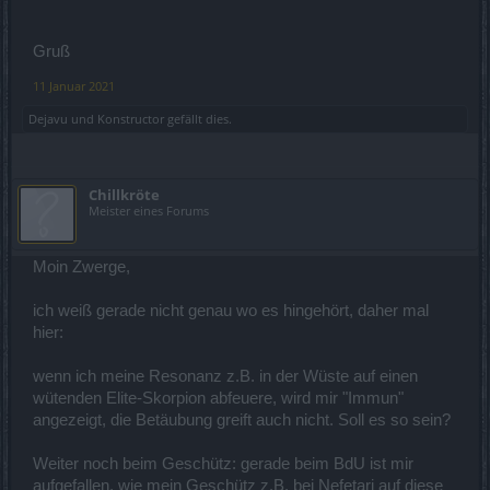
verfügt über keine selbstständige Heilung
Automatisches Geschütz
Gruß
50% erhöhter Schaden nur 10 Sek lang, jedoch Kanone
11 Januar 2021
kann 20 Sek stehen
unbedingt Dmg erhöhen, 50% des GS als Feuerschaden ist
Dejavu
und
Konstructor
gefällt dies.
viel zu gering
ausgeskillt nur 100% GS geradeaus + schnell zerstörbar =
obsolente 20 Sek stehen
Rüssibruch pro Treffer mit 1% zu wenig, höher damit.
Chillkröte
Warum
100
Mal stapelbar
?
W
elcher Mop steht denn so
Meister eines Forums
lange ruhig da?
Rüssibruch am Mop nur 2 Sek auch hier längere Debuffzeit
PS: Kanone macht Feuer Dmg, Rüsstungsbruch nur für
physisch = Autohit
Moin Zwerge,
Brennendes Schrapnell
ich weiß gerade nicht genau wo es hingehört, daher mal
1% Verbrennen is bei Mopses Def + Ele-Def ehr geringer
hier:
DMG
Eisendrohne
wenn ich meine Resonanz z.B. in der Wüste auf einen
wütenden Elite-Skorpion abfeuere, wird mir "Immun"
Prozentuale Höhe des Schadens und was für Schaden?
angezeigt, die Betäubung greift auch nicht. Soll es so sein?
Explosive Munition
Weiter noch beim Geschütz: gerade beim BdU ist mir
50% des GS als Feuerschaden anheben
aufgefallen, wie mein Geschütz z.B. bei Nefetari auf diese