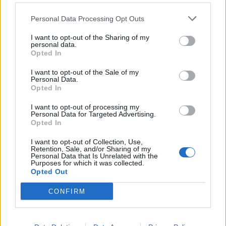
erübrigen sich
einige Skills. Oder will jemand mit Sprengkugeln einen Blutboss
Zitat von Chillkröte:
↑
Personal Data Processing Opt Outs
umlegen?
wenn ich meine Resonanz z.B. in der Wüste auf einen wütenden
Des weiteren haben ja Kanonen die gleiche HP wie man selbst,
Elite-Skorpion abfeuere, wird mir "Immun" angezeigt, die
I want to opt-out of the Sharing of my
was zu wenig ist.
personal data.
Betäubung greift auch nicht.
Haben sie auch unsere Def + Ele-Def?
Opted In
Warum hat das Taktische Geschütz als einziges ca 20% mehr HP?
Guten Morgen
Könnte man die Aufbauzeit nicht verringern? Knappe 2 Sek is
I want to opt-out of the Sale of my
schon ewig zu lang.
Personal Data.
wenn der skorpion eine aura um sich rum hat, so rote
Opted In
kleine fussel, dann sind diese gegen alles immun ausser
Diese Gedanken gingen mir durch den Kopf und werden bei
rüstungsbruch
I want to opt-out of processing my
neueren Gedanken aktualisiert.
Personal Data for Targeted Advertising.
Opted In
bei nefetari ist mir aufgeffalen das sie eine komische hitbox
hat, da geht die singu wenn ich sie anvisiere auch oft ganz
I want to opt-out of Collection, Use,
woanders hin,
Retention, Sale, and/or Sharing of my
Personal Data that Is Unrelated with the
da hilft ein klein wenig daneben zielen.
Purposes for which it was collected.
Opted Out
liebe Grüße
CONFIRM
Hagonir
29 Januar 2021