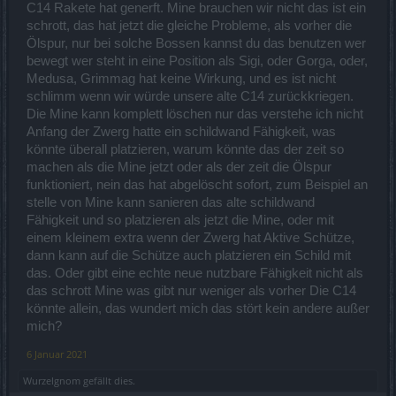
Animationswackeln reduzieren
C14 Rakete hat generft. Mine brauchen wir nicht das ist ein
Essis auf 2 runter
schrott, das hat jetzt die gleiche Probleme, als vorher die
Dampf-Katalysator
Ölspur, nur bei solche Bossen kannst du das benutzen wer
bewegt wer steht in eine Position als Sigi, oder Gorga, oder,
sowohl Runspeed als auch Heilung nicht mehr im oberen
Medusa, Grimmag hat keine Wirkung, und es ist nicht
Bereich zu gebrauchen
altes verringern aller Abklingzeit war interessanter
schlimm wenn wir würde unsere alte C14 zurückkriegen.
Die Mine kann komplett löschen nur das verstehe ich nicht
Raketenflug
Anfang der Zwerg hatte ein schildwand Fähigkeit, was
dauert viel zu lange, springt oft ehr nur hoch oder falsche
könnte überall platzieren, warum könnte das der zeit so
Richtung
machen als die Mine jetzt oder als der zeit die Ölspur
Befreiung von allen zurück
funktioniert, nein das hat abgelöscht sofort, zum Beispiel an
Skill: hüpfen + mehr Dmg pro Mop auf Landepunkt für
Flammenwerfer = *piiep*
stelle von Mine kann sanieren das alte schildwand
Dampfkosten runter, da für Kleine zu hoch, für Große
Fähigkeit und so platzieren als jetzt die Mine, oder mit
uninteressant
einem kleinem extra wenn der Zwerg hat Aktive Schütze,
Synergie mit Eisenzwerg bringt hier genau was?
dann kann auf die Schütze auch platzieren ein Schild mit
Spezialschuß
das. Oder gibt eine echte neue nutzbare Fähigkeit nicht als
das schrott Mine was gibt nur weniger als vorher Die C14
"kein klares Urteil gebildet"
könnte allein, das wundert mich das stört kein andere außer
Sprengkugel
mich?
30 Dampf + 5sek CD + 2sek ticken bis Low-Bumms + 4 Essis
6 Januar 2021
= euer Stoff war guuut
Synergie mit Eisenzwerg bringt hier genau was?
Wurzelgnom
gefällt dies.
Mechanisches Geschütz