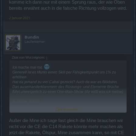
komme ich dann nur mit einem Sprung raus, der wie Oben
bereits erwähnt auch in die falsche Richtung vollzogen wird.
2 Januar 2021
Bundin
Laufenlerner
Zitat von Wurzelgnom:
↑
Ick mache mal mit.
Generell ist es Murks einen Skill per Fähigkeitspunkt um 1% zu
erhöhen.
Hat da jemand zu viel Cabal gezockt? Auch da war es Blödsinn.
Das auseinanderklammern des Rüstungs- und Elemente Brüche
führt unweigerlich zu einer One-Man-Show. (ihr wißt was ick meine)
Schneller Schuß
Dmg erhöhen
Click to expand...
skillbaren passiven Zusatz zB durchstoßen
Außer die Mine ich sage fast gleich die Mine brauchen wir
Flammenwerfer
nicht vor die CE die C14 Rakete könnte mehr machen als
Reichweite erhöhen
jetzt die Rakete, Ölspur, Mine zusammen kann, so mit CE