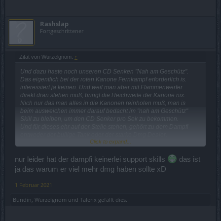
Rashslap
Fortgeschrittener
Zitat von Wurzelgnom:
↑
Und dazu haste noch unseren CD Senken "Nah am Geschütz".
Das eigentlich bei der roten Kanone Fernkampf erforderlich is.
interessiert ja keinen. Und weil man aber mit Flammenwerfer
direkt dran stehen muß, bringt die Reichweite der Kanone nix.
Nich nur das man alles in die Kanonen reinholen muß, man is
beim ausweichen immer darauf bedacht im "nah am Geschütz"
Skill zu bleiben, um den CD Senker pro Sek zu bekommen.
Und für dieses ehr auf der Stelle stehen, gehört zu dem Dampfi
entweder der bullige Tank oder der starke Dmg Dealer.
Click to expand...
Aber Dank DSO, is der Dampfi nur noch eine Hybridversion eines
supportenden Schoßhündchen, der anderen Klassen.
nur leider hat der dampfi keinerlei support skills
das ist
ja das warum er viel mehr dmg haben sollte xD
1 Februar 2021
Bundin
,
Wurzelgnom
und
Talerix
gefällt dies.