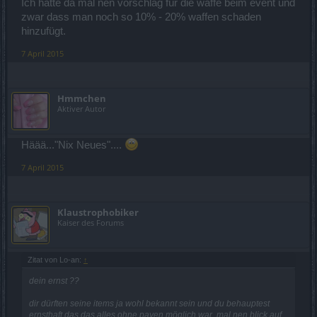
Ich hätte da mal nen vorschlag für die waffe beim event und
zwar dass man noch so 10% - 20% waffen schaden
hinzufügt.
7 April 2015
Hmmchen
Aktiver Autor
Häää..."Nix Neues"....
7 April 2015
Klaustrophobiker
Kaiser des Forums
Zitat von Lo-an:
↑
dein ernst ??
dir dürften seine items ja wohl bekannt sein und du behauptest
ernsthaft das das alles ohne payen möglich war. mal nen blick auf