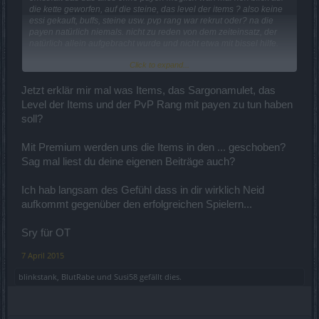
die kette geworfen, auf die steine, das level der items ? also keine
essi gekauft, buffs, steine usw. pvp rang war rekrut oder? na die
payen natürlich niemals. nicht zu reden von dem zeiteinsatz, der
natürlich allein aufgebracht wurde und nicht etwa mit bissel hilfe.
Click to expand...
spart euch doch einfach mal diese beifall heischenden beiträge.
das hat nix mit neid zu tun. worauf den?
Jetzt erklär mir mal was Items, das Sargonamulet, das
ihr payt euch das spiel schön. das könnt ihr doch gerne machen.
Level der Items und der PvP Rang mit payen zu tun haben
aber tut doch nicht so als ob ihr hier irgendwas erspielt habt.
soll?
ich sag nur premium, wo euch total spielfähigen fetzigen und
coolen spielern die items in den ....... geschoben werden.
ist ja jetzt schon soweit, das monster die normal nix fallen lassen,
Mit Premium werden uns die Items in den ... geschoben?
den premium spielern noch nen würfel geben. und mich voll
Sag mal liest du deine eigenen Beiträge auch?
quaken warum ich nicht die mini bosse kille.
Ich hab langsam des Gefühl dass in dir wirklich Neid
aufkommt gegenüber den erfolgreichen Spielern...
Sry für OT
7 April 2015
blinkstank
,
BlutRabe
und
Susi58
gefällt dies.