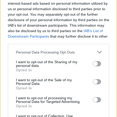
interest-based ads based on personal information utilized by
Zitat von Peredes:
↑
us or personal information disclosed to third parties prior to
Danke erstmal.... aber das war echt doof ,bin mit meiner Süssen
your opt-out. You may separately opt-out of the further
L42 ich Lv43 rein wollten den Ahnenwolf legen.. mitteinmal kommt
disclosure of your personal information by third parties on the
nen DK LV45 und haut den um !! der ist einfach auf der Karte
erschienen und hat den BigBoss kurzgelegt wir nochmal hin keine
IAB’s list of downstream participants. This information may
Belohnung und nix mehr !!Und nein .....der gehörte nicht in mein
also be disclosed by us to third parties on the
IAB’s List of
Gruppe ,da er in einer war und ich oft nur zu zweit gehe !! Da hat
Downstream Participants
that may further disclose it to other
sich was überschnitten und das nicht zum erstem mal !!
third parties.
is ein bug den BP nicht beseitigen kann weils BP nicht
Personal Data Processing Opt Outs
wichtig erscheint
ist zwahr schade für euch für den zugang und eure zeit
I want to opt-out of the Sharing of my
weils verschwendet wurde aber das interesirt BP nicht
personal data.
Opted In
6 April 2015
I want to opt-out of the Sale of my
Personal Data.
Opted In
Hextrasher
Forenhalbgott
I want to opt-out of processing my
Personal Data for Targeted Advertising.
Opted In
Zitat von paul21061969:
↑
lo ziel orentirt
I want to opt-out of Collection, Use,