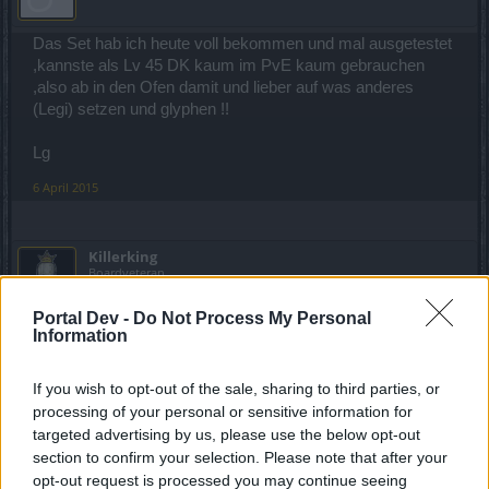
Das Set hab ich heute voll bekommen und mal ausgetestet
,kannste als Lv 45 DK kaum im PvE kaum gebrauchen
,also ab in den Ofen damit und lieber auf was anderes
(Legi) setzen und glyphen !!
Lg
6 April 2015
Killerking
Boardveteran
Portal Dev -
Do Not Process My Personal
Schlechte Drops, wie immer, kein einziges Teil...
Information
6 April 2015
If you wish to opt-out of the sale, sharing to third parties, or
processing of your personal or sensitive information for
paul21061969
targeted advertising by us, please use the below opt-out
Lebende Forenlegende
section to confirm your selection. Please note that after your
opt-out request is processed you may continue seeing