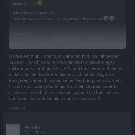
Guten Morgen
Danke für euer Feedback.
Ich warte dann mal lieber nicht mit meiner Droprate auf.
Peredes
Den Link zu deinem privaten Ordner habe ich mal entfernt.
@Gummiball
hat dir ja den Link gegeben wo du nachschauen
Click to expand...
kannst, wie es mit Bildern einklappen hier funktioniert.
*Kaffeerüberschieb* dann haut das sicher hin.
Danke erstmal.... aber das war echt doof ,bin mit meiner
Süssen L42 ich Lv43 rein wollten den Ahnenwolf legen..
Frohe Ostern
mitteinmal kommt nen DK LV45 und haut den um !! der ist
Salsania
einfach auf der Karte erschienen und hat den BigBoss
kurzgelegt wir nochmal hin keine Belohnung und nix mehr
!!Und nein .....der gehörte nicht in mein Gruppe ,da er in
einer war und ich oft nur zu zweit gehe !! Da hat sich was
überschnitten und das nicht zum erstem mal !!
6 April 2015
Peredes
Foren-Herzog