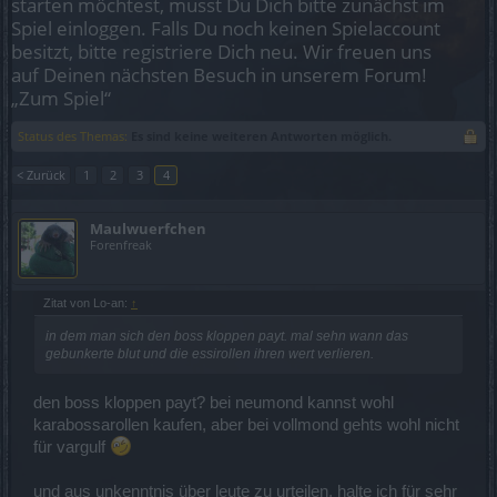
starten möchtest, musst Du Dich bitte zunächst im
Spiel einloggen. Falls Du noch keinen Spielaccount
besitzt, bitte registriere Dich neu. Wir freuen uns
auf Deinen nächsten Besuch in unserem Forum!
„Zum Spiel“
Status des Themas:
Es sind keine weiteren Antworten möglich.
< Zurück
1
2
3
4
Maulwuerfchen
Forenfreak
Zitat von Lo-an:
↑
in dem man sich den boss kloppen payt. mal sehn wann das
gebunkerte blut und die essirollen ihren wert verlieren.
den boss kloppen payt? bei neumond kannst wohl
karabossarollen kaufen, aber bei vollmond gehts wohl nicht
für vargulf
und aus unkenntnis über leute zu urteilen, halte ich für sehr