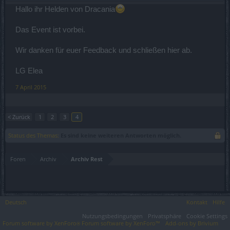
ist ja jetzt schon soweit, das monster die normal nix fallen lassen,
Hallo ihr Helden von Dracania
den premium spielern noch nen würfel geben. und mich voll
quaken warum ich nicht die mini bosse kille.
Das Event ist vorbei.
Wir danken für euer Feedback und schließen hier ab.
LG Elea
7 April 2015
< Zurück
1
2
3
4
Status des Themas:
Es sind keine weiteren Antworten möglich.
Foren
Archiv
Archiv Rest
Deutsch
Kontakt
Hilfe
Nutzungsbedingungen
Privatsphäre
Cookie Settings
Forum software by XenForo
Forum software by XenForo™
Add-ons by Brivium
®