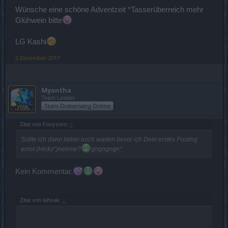
Wünsche eine schöne Adventzeit *Tasserüberreich mehr
Glühwein bitte
LG Kashi
2 Dezember 2017
Myantha
Team Leader
Team Drakensang Online
Zitat von Foxyzero:
↑
Sollte ich dann lieber noch warten bevor ich Dein erstes Posting
ernst (Hicks*)nehme?
gngngngn*
Kein Kommentar.
Zitat von Iahsak:
↑
*hihi Myanta will mir helfen die anderen Türchen auch noch verschwinden zu lassen*