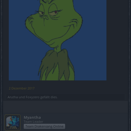
2 Dezember 2017
Arutha
und
Foxyzero
gefällt dies.
Myantha
Team Leader
Team Drakensang Online