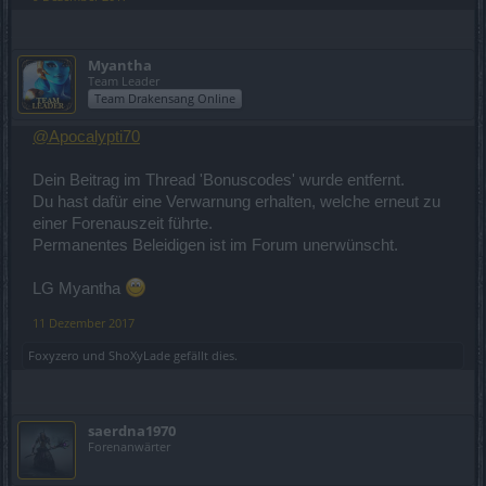
Myantha
Team Leader
Team Drakensang Online
@Apocalypti70
Dein Beitrag im Thread 'Bonuscodes' wurde entfernt.
Du hast dafür eine Verwarnung erhalten, welche erneut zu
einer Forenauszeit führte.
Permanentes Beleidigen ist im Forum unerwünscht.
LG Myantha
11 Dezember 2017
Foxyzero
und
ShoXyLade
gefällt dies.
saerdna1970
Forenanwärter