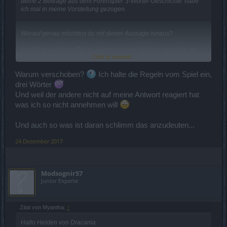
deine 2 Beiträge aus dem Forenspiel '3-Wörter-Geschichte' habe
ich mal in meine Vorstellung gezogen.
Worauf genau möchtest du mit dieser Aussage hinaus?
Sie führte auf jeden Fall zu Verwirrung bei Spielern, weshalb wir
Click to expand...
uns entschlossen haben deine 2 Beiträge dort zu entfernen.
Das ist auch der Grund warum du dort ignoriert wurdest.
Warum verschoben?
Ich halte die Regeln vom Spiel ein,
Vielleicht bringst du dich einfach neu dort ein.
drei Wörter
Und weil der andere nicht auf meine Antwort reagiert hat
LG Myantha
was ich so nicht annehmen will
Und auch so was ist daran schlimm das anzudeuten...
24 Dezember 2017
Modsognir57
Junior Experte
Zitat von Myantha:
↑
Hallo Helden von Dracania