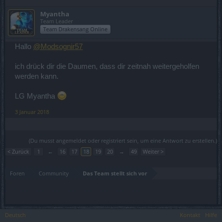
Myantha
Team Leader
Team Drakensang Online
Hallo
@Modsognir57
ich drück dir die Daumen, dass dir zeitnah weitergeholfen
werden kann.
LG Myantha
3 Januar 2018
(Du musst angemeldet oder registriert sein, um eine Antwort zu erstellen.)
< Zurück
1
←
16
17
18
19
20
→
49
Weiter >
Foren
Community
Das Team stellt sich vor
Deutsch
Kontakt
Hilfe