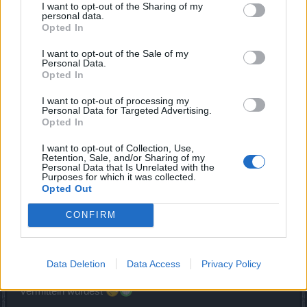
I want to opt-out of the Sharing of my
personal data.
uuuuuuuuuuund (ich unhöflich Ding) Frohe Adventszeit All
Opted In
I want to opt-out of the Sale of my
Personal Data.
Füxxy
Opted In
2 Dezember 2017
I want to opt-out of processing my
Personal Data for Targeted Advertising.
Opted In
Iahsak
Forenaufseher
I want to opt-out of Collection, Use,
Retention, Sale, and/or Sharing of my
Personal Data that Is Unrelated with the
Zitat von Myantha:
↑
Purposes for which it was collected.
Opted Out
@Iahsak
hast du persönlichen Kontakt? Dann können wir dich ja
an den Weihnachtsman vermitteln, damit die Kalendertürchen
CONFIRM
schneller gefunden werden.
*hihi Myanta will mir helfen die anderen Türchen auch noch verschwinden zu lassen*
Data Deletion
Data Access
Privacy Policy
Das wäre toll wenn du mich zum Weihnachtsmann
vermitteln würdest