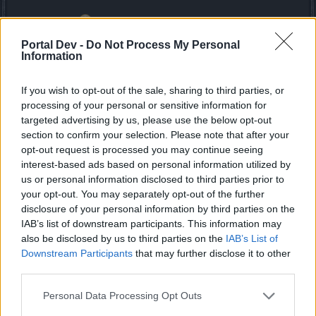
LG Myantha
2 Dezember 2017
Portal Dev -
Do Not Process My Personal
Information
ShoXyLade
gefällt dies.
If you wish to opt-out of the sale, sharing to third parties, or
processing of your personal or sensitive information for
Foxyzero
targeted advertising by us, please use the below opt-out
Boardanalytiker
section to confirm your selection. Please note that after your
opt-out request is processed you may continue seeing
Zitat von Myantha:
↑
interest-based ads based on personal information utilized by
us or personal information disclosed to third parties prior to
Genau und Glühwein und Eierpunsch und frisch gebackenen
your opt-out. You may separately opt-out of the further
Waffeln .... hatte ich übrigens gerade in der Reihenfolge
disclosure of your personal information by third parties on the
IAB’s list of downstream participants. This information may
Sollte ich dann lieber noch warten bevor ich Dein erstes
also be disclosed by us to third parties on the
IAB’s List of
Posting ernst (Hicks*)nehme?
gngngngn*
Downstream Participants
that may further disclose it to other
third parties.
uuund Weihnachtsmänner aus Schokolade wurden nicht
gemacht um lange zu leben
Personal Data Processing Opt Outs
uuuuuuund....Klasse Grinch
@Iahsak