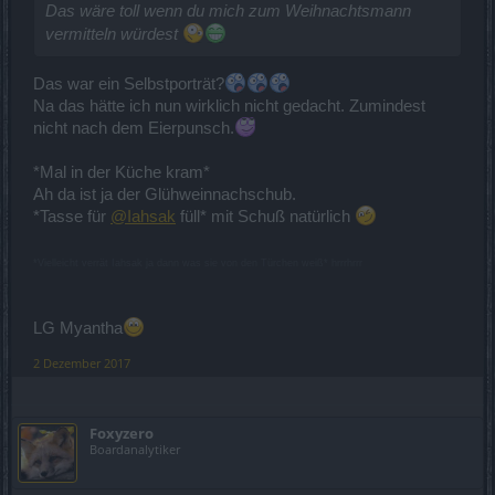
Das wäre toll wenn du mich zum Weihnachtsmann
vermitteln würdest
Das war ein Selbstporträt?
Na das hätte ich nun wirklich nicht gedacht. Zumindest
nicht nach dem Eierpunsch.
*Mal in der Küche kram*
Ah da ist ja der Glühweinnachschub.
*Tasse für
@Iahsak
füll* mit Schuß natürlich
*Vielleicht verrät Iahsak ja dann was sie von den Türchen weiß* hrrrhrrr
LG Myantha
2 Dezember 2017
Foxyzero
Boardanalytiker