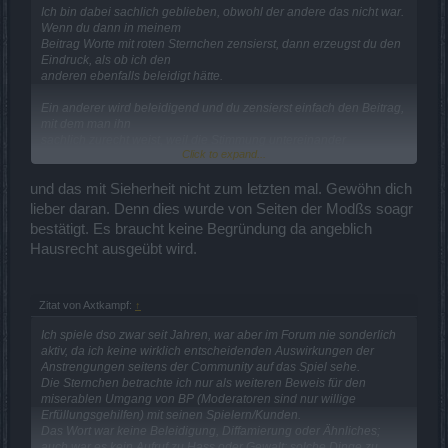
Ich bin dabei sachlich geblieben, obwohl der andere das nicht war.
Wenn du dann in meinem
Beitrag Worte mit roten Sternchen zensierst, dann erzeugst du den
Eindruck, als ob ich den
anderen ebenfalls beleidigt hätte.
Ein anderer wird beleidigend und du zensierst einfach den Beitrag,
mit dem man ihn
sachlich zurecht weist, weil die Stimmung untereinander
Click to expand...
angespannt war?
Sowas geht gar nicht. Die Regeln im Forum sind auch für die Mods
und das mit Sieherheit nicht zum letzten mal. Gewöhn dich
verbindlich,
lieber daran. Denn dies wurde von Seiten der Modßs soagr
sonst wird das zu einer Willkür der Mods gegenüber den
bestätigt. Es braucht keine Begründung da angeblich
Mitgliedern. Nur weil ihr Mods
Hausrecht ausgeübt wird.
zensieren könnt, heisst das nicht, dass ihr auch einfach wild
drauflos zensieren dürft.
Und du hast hier willkürlich zensiert, das ist nicht akzeptabel.
Zitat von Axtkampf:
↑
Ich spiele dso zwar seit Jahren, war aber im Forum nie sonderlich
aktiv, da ich keine wirklich entscheidenden Auswirkungen der
Anstrengungen seitens der Community auf das Spiel sehe.
Die Sternchen betrachte ich nur als weiteren Beweis für den
miserablen Umgang von BP (Moderatoren sind nur willige
Erfüllungsgehilfen) mit seinen Spielern/Kunden.
Das Wort war keine Beleidigung, Diffamierung oder Ähnliches;
auch war es kein Aufruf zu Hass oder Gewalt; solche Dinge zu