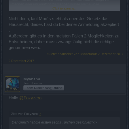
löschen oder unkenntlich zu machen würde meine volle
Click to expand...
Zustimmung haben.
Meine eh schon geringe Teilnahme am Forum stelle ich absofort
ein. Zum Abschluß nur ein kleines Zitat aus dem Grundgesetzt
Nicht doch, laut Mod´s steht als oberstes Gesetz das
Artikel 5.
Hausrecht, dieses hast du bei deiner Anmeldung akzeptiert
.
"Jeder hat das Recht, seine Meinung in Wort, Schrift und Bild frei zu
Außerdem gibt es in den meisten Fällen 2 Möglichkeiten zu
äußern und zu verbreiten und sich aus allgemein zugänglichen
Quellen ungehindert zu unterrichten."
Entscheiden, daher muss zwangsläufig nicht die richtige
genommen werd.
Die AGB einer privaten Firma müssen sich auch an die Verfassung
Zuletzt bearbeitet von Moderator:
2 Dezember 2017
halten und nicht umgekehrt.
2 Dezember 2017
Myantha
Team Leader
Team Drakensang Online
Hallo
@Foxyzero
Zitat von Foxyzero:
↑
Der Grinch hat die ersten sechs Türchen gestohlen"?!?