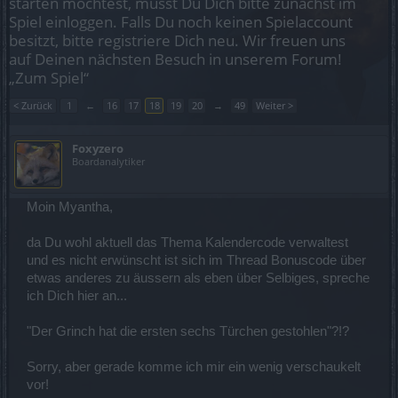
starten möchtest, musst Du Dich bitte zunächst im
Spiel einloggen. Falls Du noch keinen Spielaccount
besitzt, bitte registriere Dich neu. Wir freuen uns
auf Deinen nächsten Besuch in unserem Forum!
„Zum Spiel“
< Zurück
1
←
16
17
18
19
20
→
49
Weiter >
Foxyzero
Boardanalytiker
Moin Myantha,
da Du wohl aktuell das Thema Kalendercode verwaltest
und es nicht erwünscht ist sich im Thread Bonuscode über
etwas anderes zu äussern als eben über Selbiges, spreche
ich Dich hier an...
"Der Grinch hat die ersten sechs Türchen gestohlen"?!?
Sorry, aber gerade komme ich mir ein wenig verschaukelt
vor!