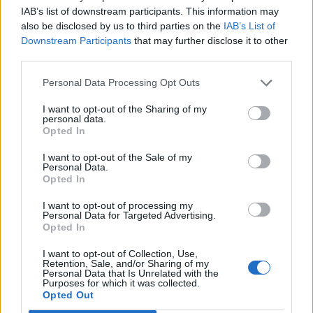
starten möchtest, musst Du Dich bitte zunächst im
IAB’s list of downstream participants. This information may
Spiel einloggen. Falls Du noch keinen Spielaccount
also be disclosed by us to third parties on the
IAB’s List of
besitzt, bitte registriere Dich neu. Wir freuen uns
Downstream Participants
that may further disclose it to other
auf Deinen nächsten Besuch in unserem Forum!
third parties.
„Zum Spiel“
Personal Data Processing Opt Outs
Status des Themas:
Es sind keine weiteren Antworten möglich.
I want to opt-out of the Sharing of my
personal data.
Myantha
Opted In
Team Leader
Team Drakensang Online
I want to opt-out of the Sale of my
Personal Data.
Hallo Helden von Dracania,
Opted In
am
Montag, 03.04.2023
, werden Wartungsarbeiten
I want to opt-out of processing my
Personal Data for Targeted Advertising.
ausgeführt die einige serverseitige Änderungen beinhalten.
Opted In
Es wird
kein
neues Release oder Hotfix aufgespielt.
I want to opt-out of Collection, Use,
Geplant ist die Wartung
zwischen 8.30Uhr und 09.30Uhr.
Retention, Sale, and/or Sharing of my
Personal Data that Is Unrelated with the
Purposes for which it was collected.
Euer Drakensang Online Team
Opted Out
31 März 2023