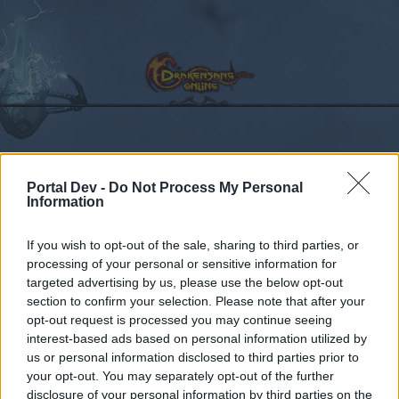
Kalender
Foren
Portal Dev -
Do Not Process My Personal
Information
Letzte Beiträge
If you wish to opt-out of the sale, sharing to third parties, or
Foren
Zentrale
Patchnotizen & Wartungsarbeiten
processing of your personal or sensitive information for
Wartungsarbeiten 03.04.2023
targeted advertising by us, please use the below opt-out
section to confirm your selection. Please note that after your
opt-out request is processed you may continue seeing
Liebe(r) Forum-Leser/in,
interest-based ads based on personal information utilized by
us or personal information disclosed to third parties prior to
wenn Du in diesem Forum aktiv an den
your opt-out. You may separately opt-out of the further
Gesprächen teilnehmen oder eigene Themen
disclosure of your personal information by third parties on the