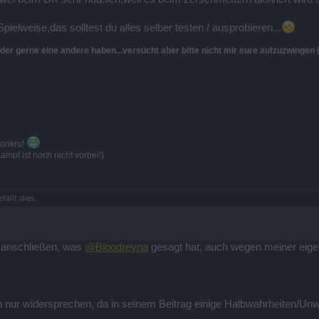
pielweise,das solltest du alles selber testen / ausprobieren...
er gerne eine andere haben...versucht aber bitte nicht mir eure aufzuzwingen (fu
Wonkru!
mpf ist noch nicht vorbei!)
fällt dies.
m anschließen, was
@Bloodreyna
gesagt hat, auch wegen meiner eigen
h nur widersprechen, da in seinem Beitrag einige Halbwahrheiten/Unw