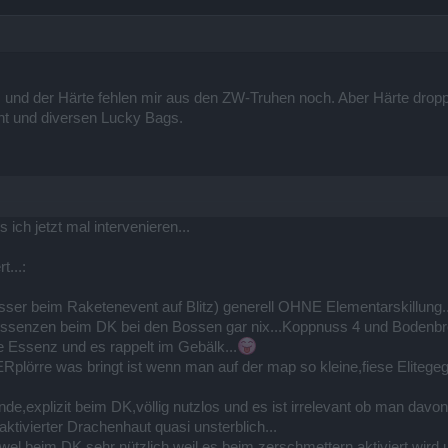
und der Härte fehlen mir aus den ZW-Truhen noch. Aber Härte droppt 
t und diversen Lucky Bags.
 ich jetzt mal intervenieren...
t...:
usser beim Raketenevent auf Blitz) generell OHNE Elementarskillung..
ressenzen beim DK bei den Bossen gar nix...Koppnuss 4 und Bodenb
 Essenz und es rappelt im Gebälk...
lörre was bringt ist wenn man auf der map so kleine,fiese Elitegegn
nde,explizit beim DK,völlig nutzlos und es ist irrelevant ob man davo
ktivierter Drachenhaut quasi unsterblich...
wel beim DK sehr nützlich,weil es beim zerschmettern aktiviert wird