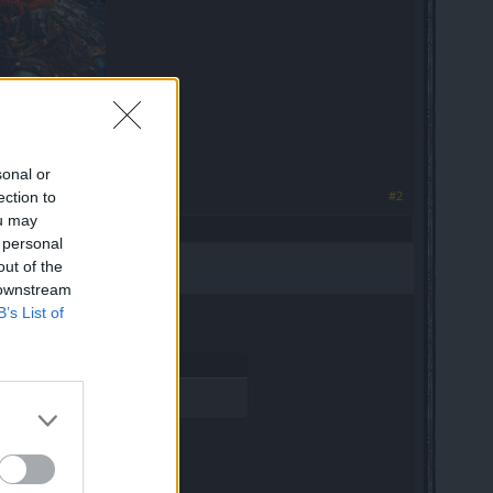
sonal or
#2
ection to
ou may
 personal
out of the
 downstream
B’s List of