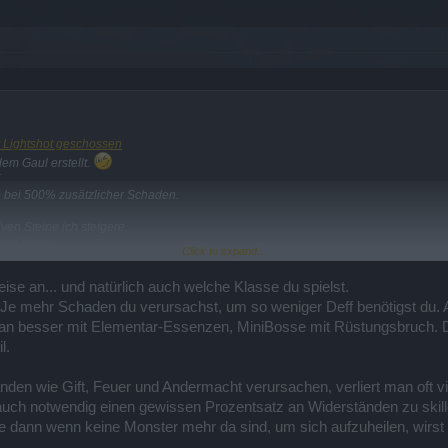
t Lightshot geschossen
em Gaul erstellt.
5
 bei 500% zusätzlicher Schaden.
ven Steine ich steigere.
tte Items.
Click to expand...
se an... und natürlich auch welche Klasse du spielst.
e mehr Schaden du verursachst, um so weniger Deff benötigst du. Ab
fe mit dem Doppelschaden droppen sollte
 man besser mit Elementar-Essenzen, MiniBosse mit Rüstungsbruch. 
ng?
l.
el.
den wie Gift, Feuer und Andermacht verursachen, verliert man oft v
 auch notwendig einen gewissen Prozentsatz an Widerständen zu skill
 dann wenn keine Monster mehr da sind, um sich aufzuheilen, wirst