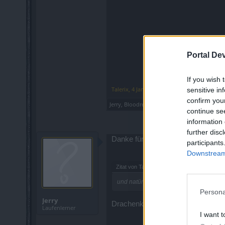
Portal De
If you wish 
Talerix
,
4 Januar 2025
sensitive in
confirm you
Jerry
,
Bloodreyna
und
ChantillyRose
gefällt d
continue se
information 
further disc
Danke für deine umfangreiche Antw
participants
Downstream 
Zitat von Talerix:
↑
und natürlich auch welche Klasse du spi
Persona
Jerry
Drachenkrieger
Laufenlerner
I want t