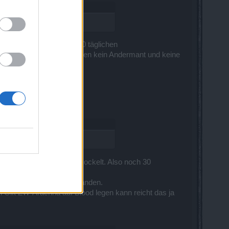
h wollte. Trotz bis zu 40 täglichen
versenke ich da inzwischen kein Andermant und keine
i.
e erste Imperialstufe gesockelt. Also noch 30
 sind ja dann schon vorhanden.
i Gift ZW-Arachna auf Blood legen kann reicht das ja