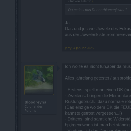
Zitat von Talerix:
↑
Du meinst das Donnerblumenjuwel ?
Ja.
Das und je zwei Juwele des Fokus 
aus der Juwelenkiste Sommereven
Jerry
,
4 Januar 2025
Ich wollte es nicht tun,aber da muss
Alles jahrelang getestet / ausprobier
- Erstens: spielt man einen DK (a
- Zweitens: bringen die Elementa
Rüstungsbruch...dazu normale rote
Bloodreyna
Colonel des
(Das einzige wo dem DK die FEUERp
Forums
kannste getrost vergessen...!)
- Drittens: sind sämtliche Widerstä
hp,irgendwann ist man bei ständig a
- Viertens: ist das Donnerblumenju