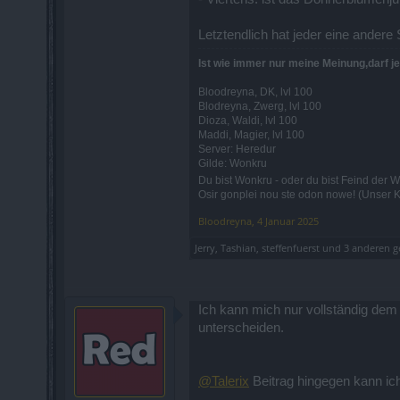
Letztendlich hat jeder eine andere S
Ist wie immer nur meine Meinung,darf jed
Bloodreyna, DK, lvl 100
Blodreyna, Zwerg, lvl 100
Dioza, Waldi, lvl 100
Maddi, Magier, lvl 100
Server: Heredur
Gilde: Wonkru
Du bist Wonkru - oder du bist Feind der 
Osir gonplei nou ste odon nowe! (Unser Ka
Bloodreyna
,
4 Januar 2025
Jerry
,
Tashian
,
steffenfuerst
und
3 anderen
ge
Ich kann mich nur vollständig de
unterscheiden.
@Talerix
Beitrag hingegen kann ic