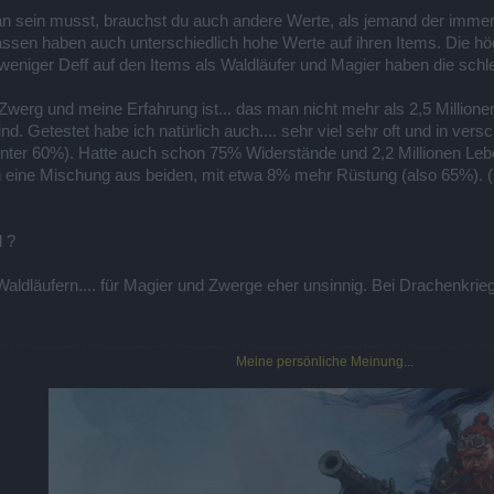
n sein musst, brauchst du auch andere Werte, als jemand der immer 
assen haben auch unterschiedlich hohe Werte auf ihren Items. Die hö
eniger Deff auf den Items als Waldläufer und Magier haben die schle
n Zwerg und meine Erfahrung ist... das man nicht mehr als 2,5 Millio
d. Getestet habe ich natürlich auch.... sehr viel sehr oft und in ver
ter 60%). Hatte auch schon 75% Widerstände und 2,2 Millionen Leben
ch eine Mischung aus beiden, mit etwa 8% mehr Rüstung (also 65%). (
 ?
Waldläufern.... für Magier und Zwerge eher unsinnig. Bei Drachenkrie
Meine persönliche Meinung...