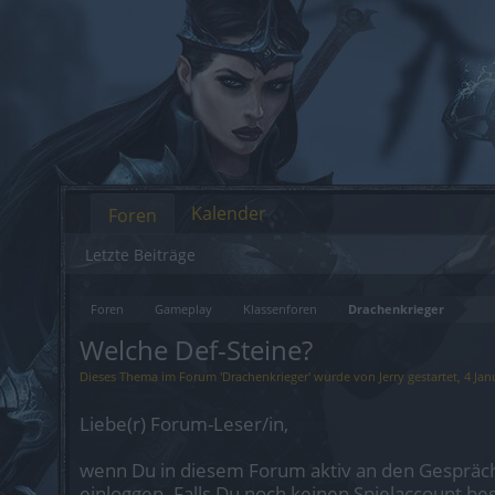
Kalender
Foren
Letzte Beiträge
Foren
Gameplay
Klassenforen
Drachenkrieger
Welche Def-Steine?
Dieses Thema im Forum '
Drachenkrieger
' wurde von
Jerry
gestartet,
4 Jan
Liebe(r) Forum-Leser/in,
wenn Du in diesem Forum aktiv an den Gespräch
einloggen. Falls Du noch keinen Spielaccount be