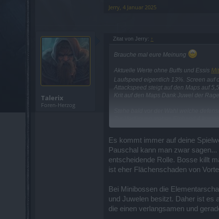
Jerry
,
4 Januar 2025
Zitat von Jerry:
↑
Brauche mal eure Meinung
Aktuelle Werte ohne Buffs und Essis
Mi
Laufspeed eigentlich 13%. Screen auf d
Attackspeed steigt auf den Maps auf 5,
Krit auf den Maps Dank Juwel der Rage
Talerix
Foren-Herzog
Stehe bald vor der Wahl welche defensi
Zur Verfügung stehen Einhand 4 komple
Besser 4x Leben
Oder 3x Leben und 1x Rüstung?
Es kommt immer auf deine Spielwei
Pauschal kann man zwar sagen... J
Später auf Zweihand falls mal die Waf
entscheidende Rolle. Bosse killt
3x Leben oder 2x Leben und 1x Rüstu
ist eher Flächenschaden von Vortei
Zusatzfrage:
Farme wie blöde nach dem Klassenjuw
Bei Minibossen die Elementarschan
Lohnt sich das überhaupt?
und Juwelen besitzt. Daher ist es
die einen verlangsamen und gerade