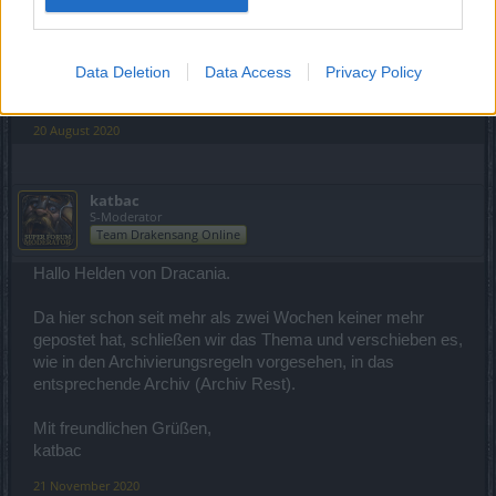
dafür
... hab auch schon an der Werkbank ungewollte
Aktionen ausgelöst
Data Deletion
Data Access
Privacy Policy
Es darf auch gern eine Designer
in
/Entwickler
in
(m/w/d)
sein.
20 August 2020
katbac
S-Moderator
Team Drakensang Online
Hallo Helden von Dracania.
Da hier schon seit mehr als zwei Wochen keiner mehr
gepostet hat, schließen wir das Thema und verschieben es,
wie in den Archivierungsregeln vorgesehen, in das
entsprechende Archiv (Archiv Rest).
Mit freundlichen Grüßen,
katbac
21 November 2020