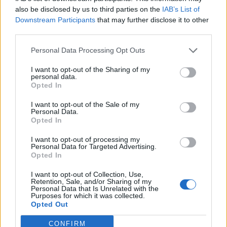
also be disclosed by us to third parties on the
IAB’s List of
Downstream Participants
that may further disclose it to other
cosopt
third parties.
Board Administrator
Team Drakensang Online
Personal Data Processing Opt Outs
Hallo Stcs,
I want to opt-out of the Sharing of my
personal data.
Opted In
Dein Thread wurde in den allgemeinen Forenbereich
verschoben und als Feedback (zum Crafting-System bzw.
I want to opt-out of the Sale of my
speziell der Werkbank) notiert.
Personal Data.
Opted In
Mit freundlichen Grüßen,
I want to opt-out of processing my
Personal Data for Targeted Advertising.
Cosopt
Opted In
20 August 2020
I want to opt-out of Collection, Use,
Retention, Sale, and/or Sharing of my
Personal Data that Is Unrelated with the
Purposes for which it was collected.
raim65
Opted Out
Meister eines Forums
CONFIRM