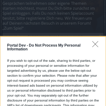
Gesprächen teilnehmen oder eigene Themen
starten möchtest, musst Du Dich bitte zunächst im
Spiel einloggen. Falls Du noch keinen Spielaccount
besitzt, bitte registriere Dich neu. Wir freuen uns
auf Deinen nächsten Besuch in unserem Forum!
„Zum Spiel“
Status des Themas:
Es sind keine weiteren Antworten möglich.
Portal Dev -
Do Not Process My Personal
Information
Stcs
Laufenlerner
If you wish to opt-out of the sale, sharing to third parties, or
processing of your personal or sensitive information for
Ich lobe hiermit meinen grossen verbalen Ehrenpreis an
targeted advertising by us, please use the below opt-out
Den Designer/Entwickler aus, der es schafft den
section to confirm your selection. Please note that after your
"Annehmen" Button und den "Alle herausnehmen" Button
opt-out request is processed you may continue seeing
so voneinander zu entkoppeln, das es nachdem das Spiel
den Klick auf den "Umkehren" Button ignoriert hat, nicht
interest-based ads based on personal information utilized by
mehr zur Fehlbedinung "Annehmen" kommt, wenn man
us or personal information disclosed to third parties prior to
tatsächlich die 2 verbliebenen Items herausnehmen wollte.
your opt-out. You may separately opt-out of the further
disclosure of your personal information by third parties on the
20 August 2020
IAB’s list of downstream participants. This information may