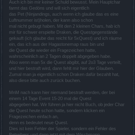
Auch ich bin mir keiner Schuld bewusst. Mein Hauptchar
farmt das Gedöns und will sich eigentlich
das Pet (Ninjandings, auch wenn ich glaube das es eine
Luftnummer ist)holen, der kann also schon
mal nicht gebugt haben. Mit den 2 kleinen Chars, hab ich
mir für schwer erspielte Draken, die Questgegenstände
gekauft (ich glaube das reicht für 5xQuest) und ich räume
ein, das ich aus der Hagastonemap raus bin und
die Quest die wieder ein Fragezeichen hatte,
wahrscheinlich an 2 Tagen doppelt abgegeben habe.
Also wenn man 5x die Quest abgibt, auf 2o3 Tage verteilt,
und hier bestraft wird, dann fehlt mir hier der Glauben.
Zumal man ja eigentlich schon Draken dafür bezahlt hat,
also diese bitte auch zurück buchen.
MnM nach kann hier niemand bestraft werden, der bei
einem 14 Tage Event 15-20 mal die Quest
abgegeben hat. Wir führen ja hier nicht Buch, ob jeder Char
die Quest heute schon hatte, sondern klicken ein
Fragezeichen einfach an,
denn es bedeutet neue Quest.
Dies ist kein Fehler der Spieler, sondern ein Fehler des
Betreibers und dann jetzt mit dem Wischmopp