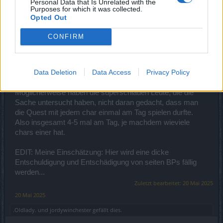
Personal Data that Is Unrelated with the
hätte ich die Quest vollkommen legal 14*4=56 mal spielen
Purposes for which it was collected.
können. Wie kommt BP darauf dass ich gecheatet haben
Opted Out
sollte? Und wenn es aus Versehen tatsächlich einmal
passiert sein sollte, dass ich die Quest mit einem char an
CONFIRM
einem Tag 2x gespielt habe, was hätte ich davon? Ich hätte
die Quest ja auch am nächsten nochmal spielen können.
Vorsätzliches Cheaten könnt ihr mir wohl auf gar keinen
Data Deletion
Data Access
Privacy Policy
Fall vorwerfen.
Möglicherweise haben die superschlauen Leute, die die
Sache untersucht haben, nicht daran gedacht, dass man
die Quest mit jedem char einmal am Tag spielen durfte.
Also insgesamt 4-5 mal am Tag, je machdem wieviele
chars einer hat.
EDIT: Meine Einschätzung: Hier wird eine dicke
Entschuldigung und Entschädigung von seiten BPs fällig
werden...
Zuletzt bearbeitet:
20 Mai 2025
20 Mai 2025
.Oldlady.
und
jordywinchester
gefällt dies.