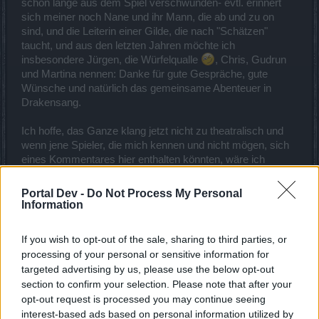
schon lange aus dem Spiel verschwunden- evtl. erinnert
sich meiner noch Nane und ihr Mann, die ab und zu on
sind, und die Leiterin einer Gilde, die nach "Schätzen"
taucht, und aus den letzten Jahren möchte ich
insbesondere Jürgen, die Würfelqualle
, Chris, Gudrun
und Martina nennen: Danke für gute Gespräche, gute
Wünsche und natürlich das gemeinsame Abenteuer in
Drakensang.
Ich hoffe, das Ganze klang jetzt nicht zu theatralisch und
wenn jene Spieler, die mich kennen und nicht mögen, sich
eines Kommentares hier enthalten könnten, wäre ich
dankbar dafür.
Portal Dev -
Do Not Process My Personal
Wenn die Devs sich noch eine gehörige Korrektur einfallen
Information
lassen, bin ich wieder im Spiel - ansonsten alles Gute und
viel Spaß beim Spiel.
If you wish to opt-out of the sale, sharing to third parties, or
20 Mai 2025
processing of your personal or sensitive information for
targeted advertising by us, please use the below opt-out
frosch1
,
.Oldlady.
,
Froggy52
und
2 anderen
gefällt dies.
section to confirm your selection. Please note that after your
opt-out request is processed you may continue seeing
interest-based ads based on personal information utilized by