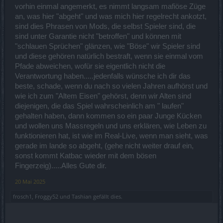
vorhin einmal angemerkt, es nimmt langsam mafiöse Züge
an, was hier "abgeht" und was mich hier regelrecht ankotzt,
sind dies Phrasen von Mods, die selbst Spieler sind, die
sind unter Garantie nicht "betroffen" und können mit
"schlauen Sprüchen" glänzen, wie "Böse" wir Spieler sind
und diese gehören natürlich bestraft, wenn sie einmal vom
Pfade abweichen, wofür sie eigentlich nicht die
Verantwortung haben.....jedenfalls wünsche ich dir das
beste, schade, wenn du nach so vielen Jahren aufhörst und
wie ich zum "Altem Eisen" gehörst, denn wir Alten sind
diejenigen, die das Spiel wahrscheinlich am " laufen"
gehalten haben, dann kommen so ein paar Junge Kücken
und wollen uns Massregeln und uns erklären, wie Leben zu
funktionieren hat, ist wie im Real-Live, wenn man sieht, was
gerade im lande so abgeht, (gehe nicht weiter drauf ein,
sonst kommt Katbac wieder mit dem bösen
Fingerzeig).....Alles Gute dir.
20 Mai 2025
frosch1
,
Froggy52
und
Tashian
gefällt dies.