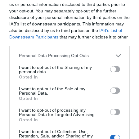
Anipu59
us or personal information disclosed to third parties prior to
Foren-Grünschnabel
your opt-out. You may separately opt-out of the further
disclosure of your personal information by third parties on the
Meine 202.000 Ander sind auch futsch...
IAB’s list of downstream participants. This information may
also be disclosed by us to third parties on the
IAB’s List of
20 Mai 2025
Downstream Participants
that may further disclose it to other
third parties.
Thorgal12
Personal Data Processing Opt Outs
Meister eines Forums
I want to opt-out of the Sharing of my
personal data.
Hallo katbac,
Opted In
hier ist euch ein grober Fehler passiert. Ich denke dass ihr
viele Unschuldige bestraft habt.
I want to opt-out of the Sale of my
Personal Data.
Ich habe mit Sicherheit nicht gecheatet. Über alle 4 chars
Opted In
hinweg habe ich insgesamt 8 Stapel gelochte
Drachenzähne gedroppt und interessanterweise wurden
I want to opt-out of processing my
Personal Data for Targeted Advertising.
mir genau 80k Andermant abgezogen.
Opted In
Ich habe mit allen chars zusammen für die 8 Stacks ca. 24-
I want to opt-out of Collection, Use,
27 Runs gemacht. Da das Event 14 Tage gedauert hat,
Retention, Sale, and/or Sharing of my