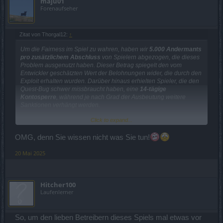
maju01
Forenaufseher
Zitat von Thorgal12:
↑
Um die Fairness im Spiel zu wahren, haben wir
5.000 Andermants
pro zusätzlichem Abschluss
von Spielern abgezogen, die dieses
Problem ausgenutzt haben. Dieser Betrag spiegelt den vom
Entwickler geschätzten Wert der Belohnungen wider, die durch den
Exploit erhalten wurden. Darüber hinaus erhielten Spieler, die den
Quest-Bug schwer missbraucht haben, eine
14-tägige
Kontosperre
, während je nach Grad der Ausbeutung weitere
Sanktionen verhängt werden.
Click to expand...
Wir haben jedoch festgestellt, dass das ursprüngliche
Strafensystem den Abschluss von Quests
für alle Charaktere
unter demselben Account berechnete, anstatt für jeden
OMG, denn Sie wissen nicht was Sie tun!
Charakter.
Infolgedessen
wurden einige Spieler, die
legitimerweise mehrere Charaktere gespielt hatten,
20 Mai 2025
fälschlicherweise bestraft
. Mehrere dieser Spieler haben sich
bereits an den Kundendienst gewandt, um ihre Situation zu klären.
Hitcher100
Um eine ungerechte Bestrafung unschuldiger Spieler zu
Laufenlerner
vermeiden,
werden wir die Daten manuell überprüfen und die
Andermants an diejenigen zurückerstatten, die zu Unrecht
betroffen waren.
Dieser Rückerstattungsprozess erfordert eine
Ausfallzeit des Servers, und wir bitten Sie um Geduld.
Die
So, um den lieben Betreibern dieses Spiels mal etwas vor