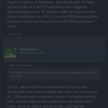
Rückerstattung wird beim nächsten Serverupdate
Augen zu führen. (Oberlehrer). Das Event geht 14 Tage,
abgeschlossen
.
daraus ergibt sich bei 5 Charakteren eine mögliche
Questerledigung von 70. Daraus ergibt sich das bei einer
Warscheinlichkeit von 30% 21 mal die 999 Drachenzähne
kommen. Macht pro Account rund 210.000 Andermant +-
Glück.
20 Mai 2025
Bloodreyna
Colonel des Forums
Zitat von Thorgal12:
↑
Sie haben das Ding tatsächlich pro Account ausgewertet und nicht
pro Char ...
Clever...das erklärt dann wohl warum ich auch kein
Andermant mehr besitze (hatte aber auch nimmer viel,ca.
20 - 30k,weil hatte vorgestern reichlich Schließfachplätze
beim Kobold freigeschaltet),obwohl ich die Quest mit 4
chars nur je 1x täglich gemacht hab...(ich hab 'ne