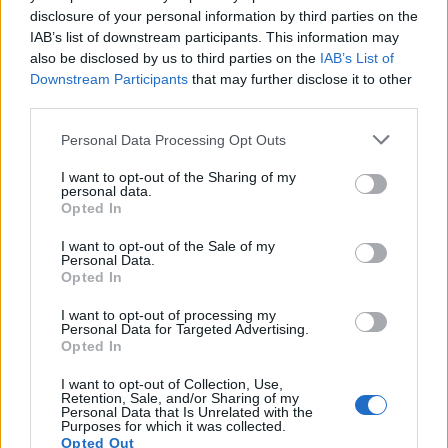
knapp 20 Würfeldrops bei rum.
disclosure of your personal information by third parties on the
IAB’s list of downstream participants. This information may
Der Anreiz für Premium liegt für mich bei der kostenlosen
also be disclosed by us to third parties on the
IAB’s List of
Auswürfelung der Daylies und eben den Würfeln!
Downstream Participants
that may further disclose it to other
third parties.
Auf den Rest kann ich problemlos verzichten. Inventar ist
eh mittlerweile voll ausgebaut und bei den geringen Drops
Personal Data Processing Opt Outs
hätten auch 4 Seiten absolut ausgereicht. Das lächerliche
daran: Von den 4 Seiten sind allein 2 Seiten mit Edelsteinen
I want to opt-out of the Sharing of my
belegt. Meinereiner käme also auch locker mit 3 Inventar
personal data.
Seiten klar.
Opted In
Fällt jemandem etwas auf? Früher gab`s mal mehr Drops!
I want to opt-out of the Sale of my
Personal Data.
Mehr Würfel, mehr Equip, mehr Runen und Edelsteine.
Opted In
Wäre das viel besser, würde ich auch dauerhaft investieren.
I want to opt-out of processing my
Aber so wie das grade ist, empfinde ich das als Witz und
Personal Data for Targeted Advertising.
geradezu lächerlich
Opted In
Also beantworte mir bitte jemand meine Frage: Wozu noch
I want to opt-out of Collection, Use,
Retention, Sale, and/or Sharing of my
in Premium/Deluxe investieren wenn ich nicht wirklich
Personal Data that Is Unrelated with the
Vorteile daraus beziehe?
Purposes for which it was collected.
Opted Out