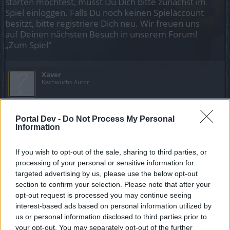
starten möchtest, musst Du Dich bitte zunächst im
Spiel einloggen. Falls Du noch keinen Spielaccount
besitzt, bitte registriere Dich neu. Wir freuen uns
auf Deinen nächsten Besuch in unserem Forum!
„Zum Spiel“
Xaver
Nachwuchs-Autor
Hab mir nach längerer Zeit mal wieder Premium gegönnt,
Portal Dev -
und schwups fiel mir wieder ein warum ich so lange kein
Do Not Process My Personal
Information
Premium mehr hatte
Gestern und Heute ca. 6 - bis 8 Stunden auf Normal
If you wish to opt-out of the sale, sharing to third parties, or
gefarmt. Zu höheren Modi ist man ja auf meinem Level (83
processing of your personal or sensitive information for
mit dem Mage) nicht in der Lage, um mit vernünftigem KS
targeted advertising by us, please use the below opt-out
farmen zu können. Vielleicht bin ich ja auch unfähig. Das
section to confirm your selection. Please note that after your
ganze mit weißen Essenzen, höhere kann oder will ich mir
opt-out request is processed you may continue seeing
nicht leisten.
interest-based ads based on personal information utilized by
us or personal information disclosed to third parties prior to
Gestern und Heute kamen dann sage und schreibe jeweils
your opt-out. You may separately opt-out of the further