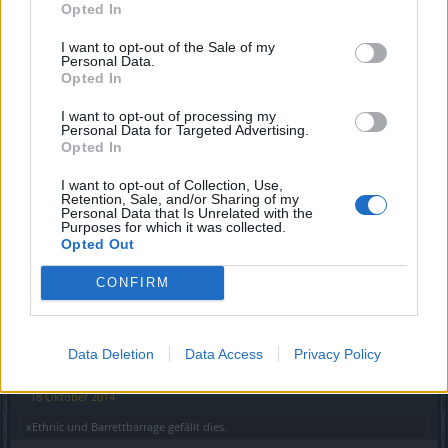
Opted In
Name
und
Barrettbarrage
gefällt dies.
I want to opt-out of the Sale of my
Personal Data.
Opted In
A.M.S.T.E.L
Forenmogul
I want to opt-out of processing my
Personal Data for Targeted Advertising.
Opted In
http://prntscr.com/4tv8sv
I want to opt-out of Collection, Use,
7 Oktober 2014
Retention, Sale, and/or Sharing of my
Personal Data that Is Unrelated with the
Purposes for which it was collected.
Opted Out
Angsthase
Fortgeschrittener
CONFIRM
Sooo, hier nochmal mein Char mit
Geschlechtsumwandlung und dem 1000er Mantel
Data Deletion
Data Access
Privacy Policy
18 Oktober 2014
xEthnic
und
Barrettbarrage
gefällt dies.