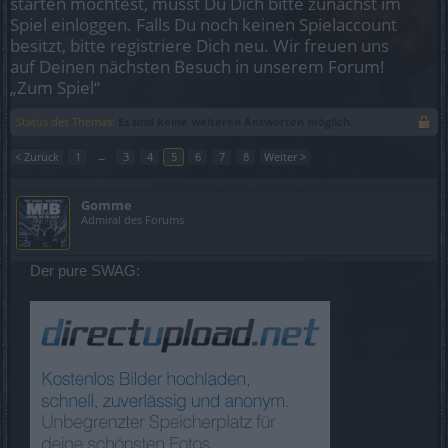
starten möchtest, musst Du Dich bitte zunächst im
Spiel einloggen. Falls Du noch keinen Spielaccount
besitzt, bitte registriere Dich neu. Wir freuen uns
auf Deinen nächsten Besuch in unserem Forum!
„Zum Spiel“
Status des Themas:
Es sind keine weiteren Antworten möglich.
< Zurück
1
←
3
4
5
6
7
8
Weiter >
Gomme
Admiral des Forums
Der pure SWAG: