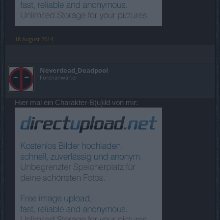
18 August 2014
Neverdead_Deadpool
Forenanwärter
Hier mal ein Charakter-B(u)ild von mir: