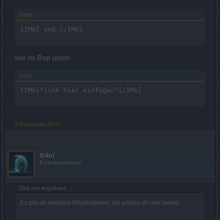
Code:
[IMG] und [/IMG]
wie im Bsp unten
Code:
[IMG]"link hier einfügen"[/IMG]
2 November 2014
D4nî
Forenkommissar
Zitat von Angsthase:
↑
Es gibt da mehrere Möglichkeiten. Ich erkläre dir mal meine: