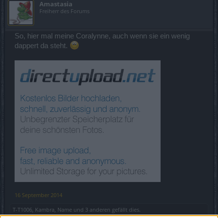
Amastasia
Freiherr des Forums
So, hier mal meine Coralynne, auch wenn sie ein wenig
dappert da steht.
16 September 2014
T-T1006
,
Kambra
,
Name
und
3 anderen
gefällt dies.