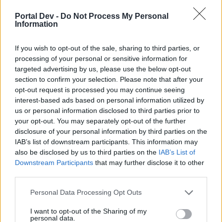
Portal Dev -
Do Not Process My Personal
Information
Horst18
Kommandant des Forums
If you wish to opt-out of the sale, sharing to third parties, or
processing of your personal or sensitive information for
Noob attack :d
targeted advertising by us, please use the below opt-out
section to confirm your selection. Please note that after your
opt-out request is processed you may continue seeing
17 September 2014
interest-based ads based on personal information utilized by
T-T1006
und
Barrettbarrage
gefällt dies.
us or personal information disclosed to third parties prior to
your opt-out. You may separately opt-out of the further
disclosure of your personal information by third parties on the
IAB’s list of downstream participants. This information may
Angsthase
Fortgeschrittener
also be disclosed by us to third parties on the
IAB’s List of
Downstream Participants
that may further disclose it to other
third parties.
Das bin ich.
In wenigen Tagen noch mit 1000er Mantel,
werde dann diesen Post hier updaten^^
Personal Data Processing Opt Outs
I want to opt-out of the Sharing of my
personal data.
7 Oktober 2014