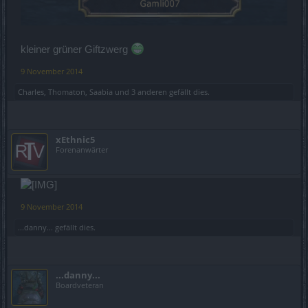
kleiner grüner Giftzwerg
9 November 2014
Сharles
,
Thomaton
,
Saabia
und
3 anderen
gefällt dies.
xEthnic5
Forenanwärter
9 November 2014
...danny...
gefällt dies.
...danny...
Boardveteran