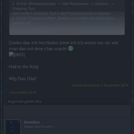
1. Schritt: Windowszeichen --> Alle Programme --> Zubehör -->
Snipping Tool
oder einfach Snipping Tool in der Programmsuche eingeben
2. Schritt: Programm öffnen, Bereich auswählen der fotografiert
werden soll
und dann speichern.
Click to expand...
3. Schritt:
http://www.fotos-hochladen.net
oder andere Upload-Seite
öffnen und
dort den Screen uploaden
Danke das mit hochladen kene ich ich wuste nur nic wie
4. Schritt: Wenn du den Screen hochgeladen hast kommen
man das mit dme char macht
verschiedene Links, du
kopierst den Link namens "Direktlink" und und fügst diesen Link
hier ein
5. Schritt: Dannach schreibst du um dem Link herum
Hail to the King
Code:
Mfg Das Dânî
[IMG] und [/IMG]
Zuletzt bearbeitet:
2 November 2014
2 November 2014
wie im Bsp unten
Angsthase
gefällt dies.
Code:
[IMG]"link hier einfügen"[/IMG]
Kambra
Kaiser des Forums