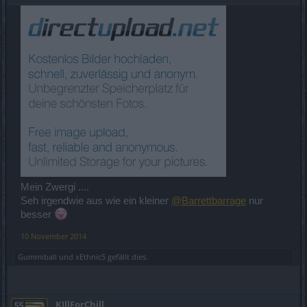
Mein Zwergi ....
Seh irgendwie aus wie ein kleiner
@Barrettbarrage
nur
besser
10 November 2014
Gummiball
und
xEthnic5
gefällt dies.
KIllForChill