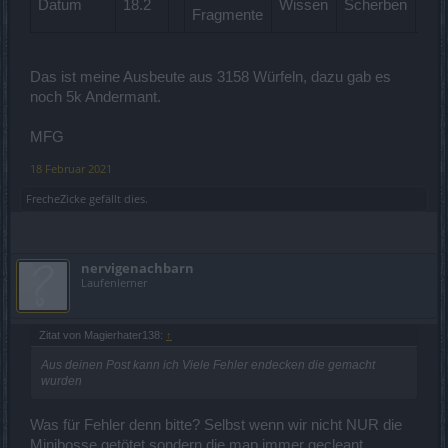
Datum
18.2
Wissen
Scherben
Fragmente
Sta
Das ist meine Ausbeute aus 3158 Würfeln, dazu gab es
noch 5k Andermant.
MFG
18 Februar 2021
FrecheZicke
gefällt dies.
nervigenachbarn
Laufenlerner
Zitat von Magierhater138:
↑
Aus deinen Post kann ich Viele Fehler endecken die gemacht
wurden
Was für Fehler denn bitte? Selbst wenn wir nicht NUR die
Minibosse getötet,sondern die map immer gecleant