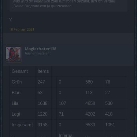
Was wird dir eigentlich zum rumtrollen gezahlt, ach ich vergaß
,Deine Droprate war ja gut zusehen.
?
18 Februar 2021
Magierhater138
Ausnahmetalent
Gesamt
Items
Grün
247
0
560
76
754
Blau
53
0
113
27
332
Lila
1638
107
4658
530
195
Legi
1220
71
4202
418
242
Insgesamt
3158
0
9533
1051
448
Infernal
F-