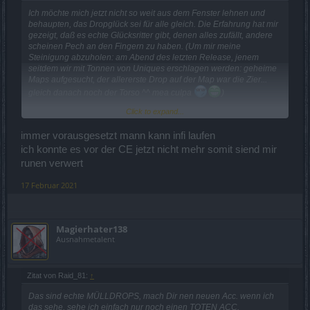
Ich möchte mich jetzt nicht so weit aus dem Fenster lehnen und
behaupten, das Dropglück sei für alle gleich. Die Erfahrung hat mir
gezeigt, daß es echte Glücksritter gibt, denen alles zufällt, andere
scheinen Pech an den Fingern zu haben. (Um mir meine
Steinigung abzuholen: am Abend des letzten Release, jenem
seitdem wir mit Tonnen von Uniques erschlagen werden: geheime
Maps aufgesucht, der allererste Drop auf der Map war die Zier...
gleich danach noch der Torso ^^ mea culpa
)
Click to expand...
Runenmäßig kann ich nur sagen: Wenn man den Tempelbezirk
regelmäßig aufsucht, bekommt man eigentlich ne recht gute Quote
immer vorausgesetzt mann kann infi laufen
an Runen hin. Die Map wimmelt nur so von Minis. Ich mach
vormittags immer gezielt so meine 4-5 Runden, auf Inf. das geht
ich konnte es vor der CE jetzt nicht mehr somit siend mir
mittlerweile zum Glück ganz gut, es gibt gute Tage, da sind dann
runen verwert
schon so 6 Stck. drin, an manchen Tagen gibts nix oder, wie ich
auch schon hatte: 3x Materi- und 1 Wissensrune... lol...
17 Februar 2021
(das Bild auf der vorhergehenden Seite ist allerdings schon ein
extremer Ausnahmefall, behaupte ich mal)
Andere Maps besuche ich eigentlich nicht wegen der Runen, die
Magierhater138
sind dann evtl. noch ne schöne Dreingabe, aber wenn man zB
Ausnahmetalent
nach Brigavik geht, um Runen zu farmen, macht man was falsch.
Da geht man aus anderen Gründen hin, aber ganz sicher nicht
wegen der Runendrops.
Zitat von Raid_81:
↑
Ich beschränke mich im Tempelbezirk weitgehend auf die grünen
Das sind echte MÜLLDROPS, mach Dir nen neuen Acc. wenn ich
und blauen Minis, nehme aber auch das mit, das sich unbedingt in
das sehe, sehe ich einfach nur noch einen TOTEN ACC.