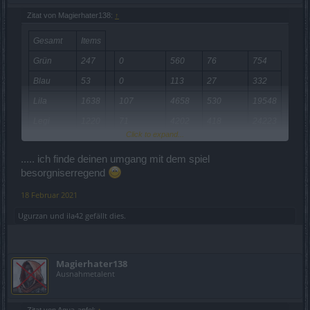
Zitat von Magierhater138:
↑
Gesamt
Items
Grün
247
0
560
76
754
Blau
53
0
113
27
332
Lila
1638
107
4658
530
19548
Legi
1220
71
4202
418
24223
Click to expand...
Insgesamt
3158
0
9533
1051
44857
..... ich finde deinen umgang mit dem spiel
Infernal
F-
Datum
18.2
Wissen
Scherben
besorgniserregend
Fragmente
Staub
18 Februar 2021
Das ist meine Ausbeute aus 3158 Würfeln, dazu gab es noch 5k
Andermant.
Ugurzan
und
ila42
gefällt dies.
MFG
Magierhater138
Ausnahmetalent