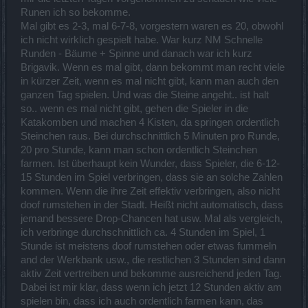
Runen ich so bekomme.
Mal gibt es 2-3, mal 6-7-8, vorgestern waren es 20, obwohl
ich nicht wirklich gespielt habe. War kurz NM Schnelle
Runden - Bäume + Spinne und danach war ich kurz
Brigavik. Wenn es mal gibt, dann bekommt man recht viele
in kürzer Zeit, wenn es mal nicht gibt, kann man auch den
ganzen Tag spielen. Und was die Steine angeht.. ist halt
so.. wenn es mal nicht gibt, gehen die Spieler in die
Katakomben und machen 4 Kisten, da springen ordentlich
Steinchen raus. Bei durchschnittlich 5 Minuten pro Runde,
20 pro Stunde, kann man schon ordentlich Steinchen
farmen. Ist überhaupt kein Wunder, dass Spieler, die 6-12-
15 Stunden im Spiel verbringen, dass sie an solche Zahlen
kommen. Wenn die ihre Zeit effektiv verbringen, also nicht
doof rumstehen in der Stadt. Heißt nicht automatisch, dass
jemand bessere Drop-Chancen hat usw. Mal als vergleich,
ich verbringe durchschnittlich ca. 4 Stunden im Spiel, 1
Stunde ist meistens doof rumstehen oder etwas fummeln
and der Werkbank usw., die restlichen 3 Stunden sind dann
aktiv Zeit vertreiben und bekomme ausreichend jeden Tag.
Dabei ist mir klar, dass wenn ich jetzt 12 Stunden aktiv am
spielen bin, dass ich auch ordentlich farmen kann, das