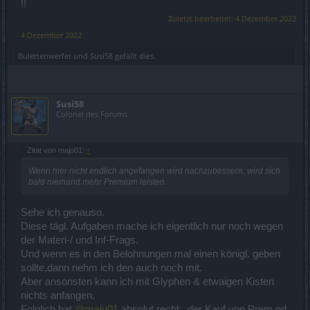
!!
Zuletzt bearbeitet:
4 Dezember 2022
4 Dezember 2022
Bulettenwerfer
und
Susi58
gefällt dies.
Susi58
Colonel des Forums
Zitat von maju01:
↑
Wenn hier nicht endlich angefangen wird nachzubessern, wird sich
bald niemand mehr Premium leisten.
Sehe ich genauso.
Diese tägl. Aufgaben mache ich eigentlich nur noch wegen
der Materi-/ und Inf-Frags.
Und wenn es in den Belohnungen mal einen königl. geben
sollte,dann nehm ich den auch noch mit.
Aber ansonsten kann ich mit Glyphen & etwaigen Kisten
nichts anfangen.
Folglich hat
@maju01
absolut recht...der Kauf von Prem od.