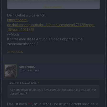
über das spiel zu machen !!!
Click to expand...
in diesem sinne hoffe nicht nur ich das endlich mal wieder was von
eurer seite passiert.
Dein Gebet wurde erhört.
https://board-
zensieren da seid ihr schnell, aber mal darauf antworten und
de.drakensang.com/thr...informationsthread.71128/page-
argumentieren fehlanzeige, schon traurig echt.
19#post-1021725
@Mods
Könnte man diese Art von Threads eigentlich mal
zusammenfassen ?
24 März 2022
00edron00
Forenbewohner
Zitat von paul21061969:
↑
na neue maps ohne neue levels brauch ich auch nicht was soll mir
das bringen?
Das ist doch
***
, neue Maps und neuer Content ohne neue