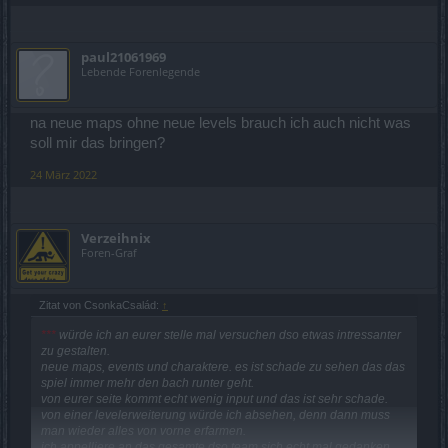
paul21061969
Lebende Forenlegende
na neue maps ohne neue levels brauch ich auch nicht was
soll mir das bringen?
24 März 2022
Verzeihnix
Foren-Graf
Zitat von CsonkaCsalád:
↑
***
würde ich an eurer stelle mal versuchen dso etwas intressanter
zu gestalten.
neue maps, events und charaktere. es ist schade zu sehen das das
spiel immer mehr den bach runter geht.
von eurer seite kommt echt wenig input und das ist sehr schade.
von einer levelerweiterung würde ich absehen, denn dann muss
man wieder alles von vorne erfarmen.
ich appelliere an das gesamte dso team sich echt mal gedanken