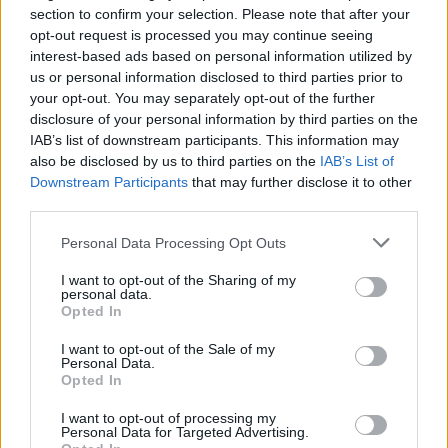
Das zu Aufgaben Auswahl immer noch keine Lösung
section to confirm your selection. Please note that after your
seitens des Betreibers gefunden wurde,
opt-out request is processed you may continue seeing
ist leider nur das halbe Problem.
interest-based ads based on personal information utilized by
Die Belohnungen für einen LVL 100er sind inzwischen der
us or personal information disclosed to third parties prior to
blanke Hohn und verspottet alle Spieler hier.
your opt-out. You may separately opt-out of the further
disclosure of your personal information by third parties on the
Das wird langsam zur Gewohnheit, eigentlich sollten
IAB’s list of downstream participants. This information may
langsam alle Ihr Premium kündigen, Vorteile gibts keine
also be disclosed by us to third parties on the
IAB’s List of
mehr.
Downstream Participants
that may further disclose it to other
third parties.
Glaubt bei BP wirklich irgend jemand, das Wir Glyphen in
Mini Dosen brauchen?
Personal Data Processing Opt Outs
Nein, brauch niemand. Wer hier seit Jahren dabei ist,
I want to opt-out of the Sharing of my
brauch solchen mist gar nicht.
personal data.
Opted In
Macht die Belohnungen endlich wieder interessant und die
Auswahl der Aufgaben einfacher,
I want to opt-out of the Sale of my
Personal Data.
als sinnfrei an der
nächsten CE zu basteln! Es gibt genug
Opted In
offene Aufgaben.
12 Oktober 2022
I want to opt-out of processing my
Personal Data for Targeted Advertising.
Bulettenwerfer
,
Susi58
,
Verzeihnix
und
2 anderen
gefällt dies.