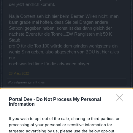
der jetzt endlich kommt.
Na ja Content seh ich hier beim Besten Willen nicht, man
kann grade mal hoffen, dass Sie bei Dragan andere
Setboni gegeben haben, sonst ist das dann gleich der
nächste Event für die Tonne...ZW Ranglisten mit 50 K
Staub
pro Q für die Top 100 würde dem grinden wenigstens ein
wenig Sinn geben, also abgesehen von BDU ist hier alles
nur
noch wasted time für die advanced player...
28 März 2022
Wurzelgnom
gefällt dies.
Portal Dev -
Do Not Process My Personal
maju01
Information
Forenaufseher
If you wish to opt-out of the sale, sharing to third parties, or
Ich weiß zwar nicht ob es Hier richtig ist, aber die Daily-
processing of your personal or sensitive information for
Aufgaben gehören langsam abgeschafft.
targeted advertising by us, please use the below opt-out