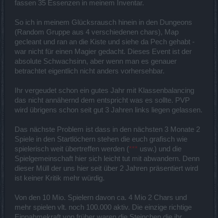
fassen 35 Essenzen in meinem Inventar.
So ich in meinem Glücksrausch hinein in den Dungeons
(Random Gruppe aus 4 verschiedenen chars), Map
gecleant und ran an die Kiste und siehe da Pech gehabt -
war nicht für einen Magier gedacht. Dieses Event ist der
absolute Schwachsinn, aber wenn man es genauer
betrachtet eigentlich nicht anders vorhersehbar.
Ihr vergeudet schon ein gutes Jahr mit Klassenbalancing
das nicht annähernd dem entspricht was es sollte. PVP
wird übrigens schon seit gut 3 Jahren links liegen gelassen.
Das nächste Problem ist dass in den nächsten 3 Monate 2
Spiele in den Startlöchern stehen die euch grafisch wie
spielerisch weit übertreffen werden (
***
usw.) und die
Spielgemeinschaft hier sich leicht tut mit abwandern. Denn
dieser Müll der uns hier seit über 2 Jahren präsentiert wird
ist keiner Kritik mehr würdig.
Von den 10 Mio. Spielern davon ca. 4 Mio 2 Chars und
mehr spielen vlt. noch 100.000 aktiv. Die einzige richtige
Einnahmekraft von früher waren die Steinchen die ihr