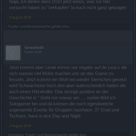
Naja, ich denke dass DSO jetzt weiss, was sie hier
versucht haben zu "verkaufen" Ia euch nicht ganz gelungen
3 August 2018
*Lady*
und
Bulettenwerfer
gefällt dies.
laroche61
Foren-Graf
Jetzt kommt aber Leute immer nur negativ auf de Leut,s die
sich sooooo viel Mühe machen uns an das Game zu
fesseln. Jetzt kommt ein Wort wo wieder Sternchen gesetzt
wird Schwachsinn hoch drei aber wahrscheinlich hatten die
auch einen Hitzekoller. Das einzige positive an der
Geschichte is " Geht mir sowas am .... vorbei Weil ich
Sologamer bin und da können die noch irgendwelche
sogenannte Events für Gruppen raushaun. 37 Grad und
Tschüss, have a nice Day and Night
3 August 2018
Sigriddiva
,
*Lady*
und
Bulettenwerfer
gefällt dies.