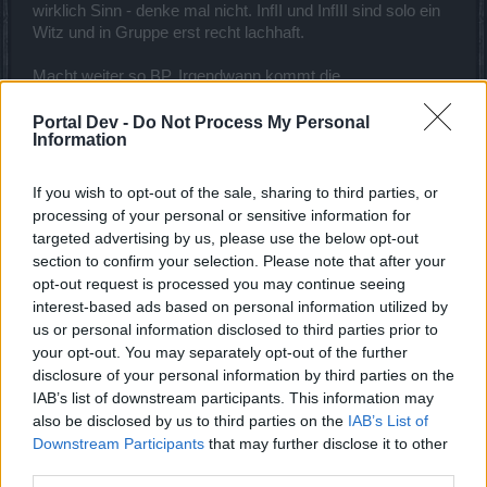
wirklich Sinn - denke mal nicht. InfII und InfIII sind solo ein
Witz und in Gruppe erst recht lachhaft.
Macht weiter so BP. Irgendwann kommt die
Endabrechnung und spätestens da werdet ihr selbst drauf
kommen - Hoppala wir haben was falsch gemacht
Portal Dev -
Do Not Process My Personal
Information
Schöne Grüße Euer
If you wish to opt-out of the sale, sharing to third parties, or
processing of your personal or sensitive information for
Tirolerchris (Offizier der Giganten)
targeted advertising by us, please use the below opt-out
section to confirm your selection. Please note that after your
P.S.: Selbst in unserer Gilde haben einige sehr alte Chars
opt-out request is processed you may continue seeing
das Handtuch geschmissen!!!
interest-based ads based on personal information utilized by
Zuletzt bearbeitet von Moderator:
4 August 2018
us or personal information disclosed to third parties prior to
3 August 2018
your opt-out. You may separately opt-out of the further
disclosure of your personal information by third parties on the
Dobby_dd
,
Carcazónne
,
Sigriddiva
und
6 anderen
gefällt dies.
IAB’s list of downstream participants. This information may
also be disclosed by us to third parties on the
IAB’s List of
Downstream Participants
that may further disclose it to other
Vader99
third parties.
Meister eines Forums