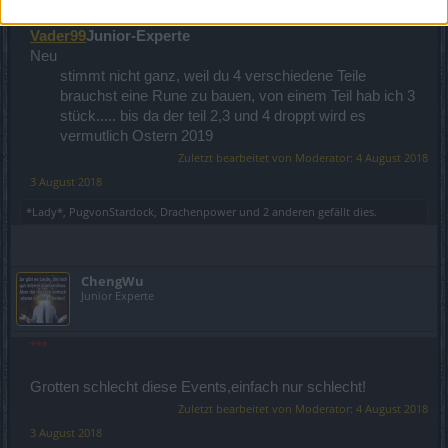
Vader99
Junior-Experte
Neu
stimmt nicht ganz, weil du 4 verschiedene Teile
brauchst eine Rune zu bauen, von einem Teil hab ich 3
stück..... bis da der teil 2,3 und 4 droppt wird es
vermutlich Ostern 2019​
Zuletzt bearbeitet von Moderator:
4 August 2018
3 August 2018
*Lady*
,
PugvonStardock
,
Drachenpower
und
2 anderen
gefällt dies.
ChengWu
Junior Experte
***
Grotten schlecht diese Events,einfach nur schlecht!
Zuletzt bearbeitet von Moderator:
4 August 2018
3 August 2018