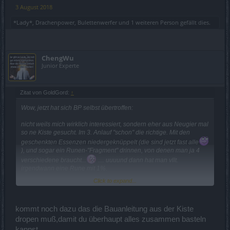
3 August 2018
*Lady*
,
Drachenpower
,
Bulettenwerfer
und
1 weiteren Person
gefällt dies.
ChengWu
Junior Experte
Zitat von GoldGord:
↑
Wow, jetzt hat sich BP selbst übertroffen:
nicht weils mich wirklich interessiert, sondern eher aus Neugier mal
so ne Kiste gesucht. Im 3. Anlauf "schon" die richtige. Mit den
geschenkten Essenzen niedergeknüppelt (die sind jetzt fast alle
), und sogar ein Runen-"Fragment" drinnen, von denen man ja 4
verschiedene braucht...
.... uuuund dann hat man vllt.
irgendwann eine Rune mit 1%.
Click to expand...
Die benötigten Essis droppen nur in homöopatischen Dosen, d.h.
Gegrinde ohne Worte für Runen die kein Mensch braucht???
kommt noch dazu das die Bauanleitung aus der Kiste
Sagt mal, glaubt ihr eigentlich wir Spieler sind vollkommen
dropen muß,damit du überhaupt alles zusammen basteln
bekloppt???
kannst....