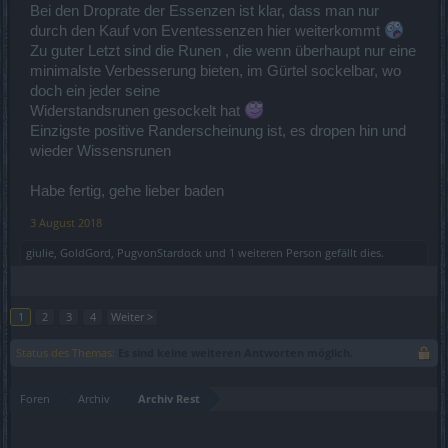
Bei den Droprate der Essenzen ist klar, dass man nur
durch den Kauf von Eventessenzen hier weiterkommt
Zu guter Letzt sind die Runen , die wenn überhaupt nur eine
minimalste Verbesserung bieten, im Gürtel sockelbar, wo
doch ein jeder seine
Widerstandsrunen gesockelt hat
Einzigste positive Randerscheinung ist, es dropen hin und
wieder Wissensrunen
Habe fertig, gehe lieber baden
3 August 2018
giulie
,
GoldGord
,
PugvonStardock
und
1 weiteren Person
gefällt dies.
1
2
3
4
Weiter >
Status des Themas:
Es sind keine weiteren Antworten möglich.
Foren
Archiv
Archiv Rest