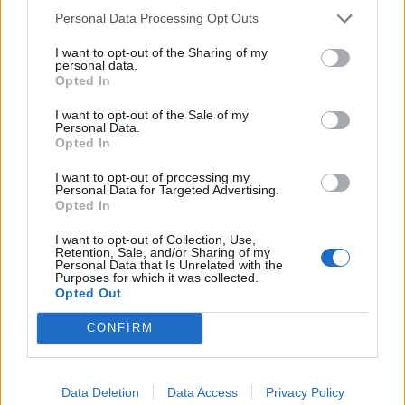
Personal Data Processing Opt Outs
Ich bin eher der Typ, der versucht an jedem Event was
positives zu finden und im Grossen und Ganzen kann ich
I want to opt-out of the Sharing of my
personal data.
sagen, dass ich die Events für gut finde, die hier stattfinden,
Opted In
doch nun bin ich gegen eine Mauer gerannt. Nicht nur, dass
in letzter Zeit alle , oder sozusagen fast alle Abteilungen in
I want to opt-out of the Sale of my
DSO kläglich versagen, insbesondere der Support und die
Personal Data.
Entwicklung, hat man von DSO Seite nunmehr gezeigt, wie
Opted In
man an der Grenze ist, nen Server runterzufahren. Für
Administratoren gibt es auch den Shut off Button...damit
I want to opt-out of processing my
Personal Data for Targeted Advertising.
wäre die Sache schneller vom Tisch, als von den Usern
Opted In
das alles lesen zu müssen. Dieses Event ist Schrott,
richtiger Schrott und hört auf damit, in unzähligen Fixes zu
I want to opt-out of Collection, Use,
versuchen, den Schaden gut zu machen, der verursacht
Retention, Sale, and/or Sharing of my
Personal Data that Is Unrelated with the
wurde. Ich kann es einfach nicht glauben, dass hier wirklich
Purposes for which it was collected.
jemand sitzt, der wahllos Mist bauen darf... Testet das
Opted Out
Event bevor ihr es den Usern vor die
***
werft.....
CONFIRM
Zitat von Hecktor-X1:
↑
Dann wenn dieser Dropt hast du 1/4 einer Rune.
Data Deletion
Data Access
Privacy Policy