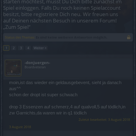
starten möchtest, musst Du Dich bitte zunächst im
Spiel einloggen. Falls Du noch keinen Spielaccount
besitzt, bitte registriere Dich neu. Wir freuen uns
auf Deinen nächsten Besuch in unserem Forum!
„Zum Spiel“
Status des Themas:
Es sind keine weiteren Antworten möglich.
1
2
3
4
Weiter >
-donjuergen-
Boardveteran
moin,ist das wieder ein geldausgebevent, sieht ja danach
aus^^
schon der dropt ist super schwach
drop 3 Essenzen auf schmerz,4 auf qualvoll,5 auf tödlich,in
zw Garnichts,da waren wir in q1 tödlich
Zuletzt bearbeitet:
3 August 2018
3 August 2018