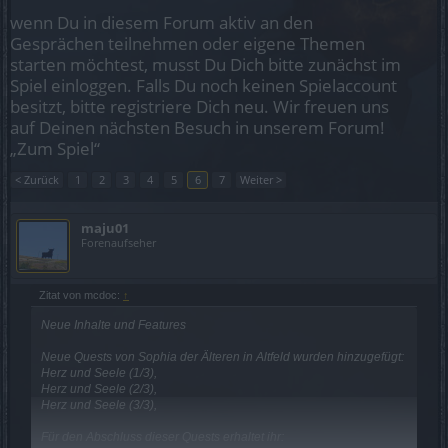
wenn Du in diesem Forum aktiv an den
Gesprächen teilnehmen oder eigene Themen
starten möchtest, musst Du Dich bitte zunächst im
Spiel einloggen. Falls Du noch keinen Spielaccount
besitzt, bitte registriere Dich neu. Wir freuen uns
auf Deinen nächsten Besuch in unserem Forum!
„Zum Spiel“
< Zurück
1
2
3
4
5
6
7
Weiter >
maju01
Forenaufseher
Zitat von mcdoc:
↑
Neue Inhalte und Features
Neue Quests von Sophia der Älteren in Altfeld wurden hinzugefügt:
Herz und Seele (1/3),
Herz und Seele (2/3),
Herz und Seele (3/3),
Für den Abschluss dieser Quests erhaltet ihr: