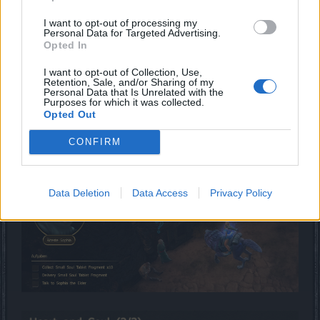
genau die Quest die McDoc oben aufgeführt hat
I want to opt-out of processing my
17 Oktober 2025
Personal Data for Targeted Advertising.
Opted In
mcdoc
I want to opt-out of Collection, Use,
Forenfreak
Retention, Sale, and/or Sharing of my
Personal Data that Is Unrelated with the
Purposes for which it was collected.
Opted Out
Zitat von Thaurus006:
↑
CONFIRM
Ich meine die neue Quest in Oldfield
Data Deletion
Data Access
Privacy Policy