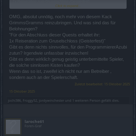
1x Reiseration zum Gruselschloss (Geisterfest),
Click to expand...
1x Geisterfesttruhe,
Rezept für Frostmähne (Reittier),
OMG, absolut unnötig, noch mehr von diesem Kack
Neue Gegenstände wurden zum Event hinzugefügt:
GrimmsGramms reinzubringen. Und was sind das für
Frostmähne (Reittier) – herstellbar aus 20x Seelenflammenstein, 3x
Belohnungen?
Heiliger Sternensplitter und 10x Schleier der Träume,
"Für den Abschluss dieser Quests erhaltet ihr:
Wunderhund (Haustier) – erhältlich aus der Geisterfesttruhe.
Effekt: Verkaufspreis der Gegenstände um 20 % erhöht und
1x Reiseration zum Gruselschloss (Geisterfest)"
Andermant-Drop-Stapelgröße um 10 % erhöht.
Gibt es denn nichts sinnvolles, für den ProgrammiererAzubi
zutun? Irgendwie unfassbar inzwischen!
Geisterhafter Atem (Aura) – erhältlich aus der Geisterfest-Truhe.
Gibt es denn wirklich genug geistig unterbemittelte Spieler,
Kürbislaternen-Kreis (Alchemie-Kreis) – erhältlich aus der
Geisterfest-Truhe.
die solche sinnlosen Kisten kaufen?
Karnevalstempo (Pfade) – erhältlich über die Geisterfest-
Wenn das so ist, zweifel ich nicht nur am Betreiber ,
Herausforderung – Fortschrittsbalken „Rückkehr der Toten“.
sondern auch an der Spielerschaft.
Zuletzt bearbeitet:
15 Oktober 2025
15 Oktober 2025
jochi386
,
Froggy52
,
jordywinchester
und
1 weiteren Person
gefällt dies.
laroche61
Foren-Graf