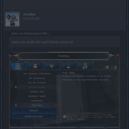
mcdoc
Forenfreak
Zitat von Niederbayern88:
↑
weis wer wofür der spirit flame stone ist