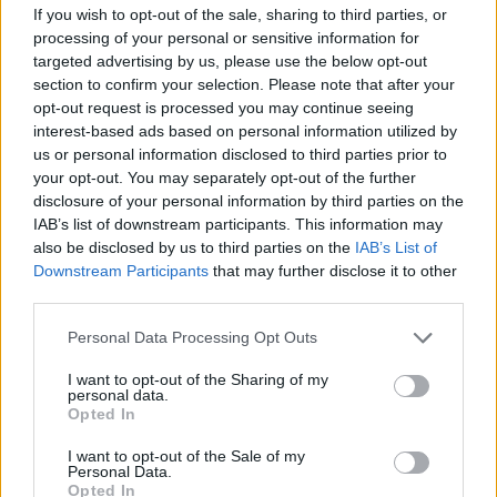
schon ein paar Tage spielst solltest du so langsam wissen
If you wish to opt-out of the sale, sharing to third parties, or
wie das hier geht
processing of your personal or sensitive information for
targeted advertising by us, please use the below opt-out
17 Oktober 2025
section to confirm your selection. Please note that after your
opt-out request is processed you may continue seeing
interest-based ads based on personal information utilized by
Thaurus006
us or personal information disclosed to third parties prior to
Forenmogul
your opt-out. You may separately opt-out of the further
disclosure of your personal information by third parties on the
Ich meine die neue Quest in Oldfield
IAB’s list of downstream participants. This information may
Collect smal soul Tablet
also be disclosed by us to third parties on the
IAB’s List of
17 Oktober 2025
Downstream Participants
that may further disclose it to other
third parties.
Personal Data Processing Opt Outs
Gunging
Forenkommissar
I want to opt-out of the Sharing of my
personal data.
Ich weis, die Quest ist mal wieder nicht auf übersetzt
Opted In
worden(So ein Übersetzter ist zu teuer für unsere Freunde)
I want to opt-out of the Sale of my
aber die nennt sich
Personal Data.
"Heart and Soul" also frei übersetzt "Herz und Seele" also
Opted In