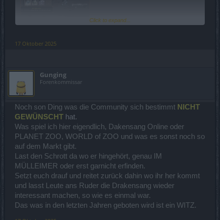
Click to expand...
Edit:
Ich greife der Frage wo man das Rezept herbekommt schon
einmal vor.
17 Oktober 2025
Geisterfest 2025
Eventdatum: 16. – 31. Oktober 2025
Herausforderungsevent – Rückkehr der Toten: 20. – 31. Oktober
Gunging
2025
Forenkommissar
Neue Inhalte und Features
Neue Quests von Sophia der Älteren in Altfeld wurden hinzugefügt:
Noch son Ding was die Community sich bestimmt
NICHT
Herz und Seele (1/3),
GEWÜNSCHT
hat.
Herz und Seele (2/3),
Was spiel ich hier eigendlich, Dakensang Online oder
Herz und Seele (3/3),
PLANET ZOO, WORLD of ZOO und was es sonst noch so
Für den Abschluss dieser Quests erhaltet ihr:
auf dem Markt gibt.
1x Reiseration zum Gruselschloss (Geisterfest),
Last den Schrott da wo er hingehört, genau IM
1x Geisterfesttruhe,
MÜLLEIMER oder erst garnicht erfinden.
Rezept für Frostmähne (Reittier),
Setzt euch drauf und reitet zurück dahin wo ihr her kommt
und lasst Leute ans Ruder die Drakensang wieder
interessant machen, so wie es einmal war.
Das was in den letzten Jahren geboten wird ist ein WITZ.