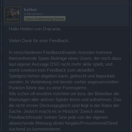
damit habe ich kein problem, nur ziehen wir andere zahlende
spieler aus unser gilde mit und dann wären es mehr als 44 euro die
katbac
S-Moderator
sie verlieren
Team Drakensang Online
Hallo Helden von Dracania.
Vielen Dank für euer Feedback.
In verschiedenen Feedbackthraeds mussten mehrere
themenfremde Spam-Beiträge eines Users, der noch dazu
laut eigener Aussage DSO nicht mehr aktiv spielt, und
somit sowieso kein Feedback zum aktuellen
Spielgeschehen abgeben kann, gelöscht und bepunktet
werden. In Verbindung mit bereits vorher angesammelten
Punkten führte das zu einer Forensperre.
Wie schon oft erwähnt möchten wir bzw. der Betreiber die
Meinungen aller aktiven Spieler lesen und aufnehmen. Das
die nicht immer Deckungsgleich sind liegt in der Natur der
Sache. Jedoch macht es in Hinsicht 'Zweck eines
Feedbackthreads' keinen Sinn jede von der eigenen
abweichende Meinung direkt Negativ/Provozierend/Streit
suchend zu kommentieren.