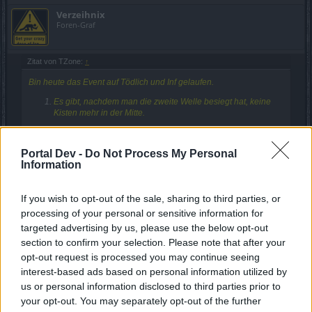
Verzeihnix
Foren-Graf
Zitat von TZone:
↑
Bin heute das Event auf Tödlich und Inf gelaufen.
Es gibt, nachdem man die zweite Welle besiegt hat, keine
Kisten mehr in der Mitte.
Hallo
TZone
Portal Dev -
Do Not Process My Personal
Information
Die Kisten erscheinen noch weiterhin,wenn auch an
anderer Stelle wie früher,
If you wish to opt-out of the sale, sharing to third parties, or
die Drops an Kristalltau sind jedoch
sehr
mager und
processing of your personal or sensitive information for
gehören erhöht.
targeted advertising by us, please use the below opt-out
section to confirm your selection. Please note that after your
Eine Kiste fehlt, wurde schon geöffnet ( erscheinen oft erst
opt-out request is processed you may continue seeing
verzögert )
interest-based ads based on personal information utilized by
us or personal information disclosed to third parties prior to
your opt-out. You may separately opt-out of the further