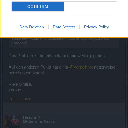
Hallo
@TZone
CONFIRM
Zitat von TZone:
↑
Data Deletion
Data Access
Privacy Policy
Kamot wird nur bis 10K gespeichert, alles was darüber hinaus als
Belohnung hinzu kommt verschindet im Nirgendwo. Das war mir
schon beim letzten mal aufgefallen, hatte es aber vergessen zu
erwähnen.
Das Problem ist bereits bekannt und weitergegeben.
Auf den anderen Punkt hat dir ja
@Verzeihnix
netterweise
bereits geantwortet.
Viele Grüße,
katbac
8 Februar 2021
Hagonir1
Meister eines Forums