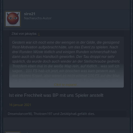
siro21
Nachwuchs-Autor
Zitat von jakayba:
↑
Gestern war ich noch eine der wenigen in der Gilde, die genügend
Rest-Motivation aufgebracht hätte, um das Event zu spielen. Nach
drei Runden Wüste tödlich und einigen Runden schmerzhaft hab
dann auch ich das Handtuch geworfen. Der Tau droppt nur sehr
spärlich, da wurde doch auch wieder an der Stellschraube gedreht.
Trotzdem eben mal in die weiße Map rein, auf tödlich... was soll ich
sagen... 101 FS hab ich jetzt, ein bisschen was kam gestern aus
den kleinen Kisten, also waren es nicht einmal 100 FS auf der Map,
der Boss OP... müßte jetzt wieder ewig nach Tau farmen... och nöö,
Click to expand...
laß mal, Event ist durch für mich.
Mich beschleicht der Gedanke, BP ist gekapert worden um
Ist eine Frechheit was BP mit uns Spieler anstellt
sabotiert zu werden, anders kann ich mir den Murks zur Zeit nicht
erklären.
16 Januar 2021
Dreamdancer90
,
Thobsen197
und
ZetiAlpha6
gefällt dies.