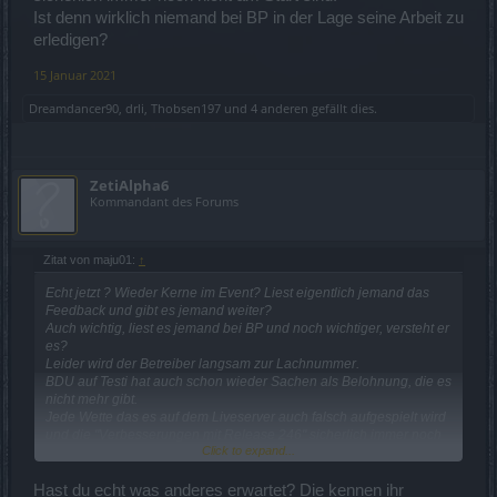
Ist denn wirklich niemand bei BP in der Lage seine Arbeit zu
erledigen?
15 Januar 2021
Dreamdancer90
,
drli
,
Thobsen197
und
4 anderen
gefällt dies.
ZetiAlpha6
Kommandant des Forums
Zitat von maju01:
↑
Echt jetzt ? Wieder Kerne im Event? Liest eigentlich jemand das
Feedback und gibt es jemand weiter?
Auch wichtig, liest es jemand bei BP und noch wichtiger, versteht er
es?
Leider wird der Betreiber langsam zur Lachnummer.
BDU auf Testi hat auch schon wieder Sachen als Belohnung, die es
nicht mehr gibt.
Jede Wette das es auf dem Liveserver auch falsch aufgespielt wird
und die "Verbesserungen mit Release 246" sicherlich immer noch
Click to expand...
nicht am Start sind.
Ist denn wirklich niemand bei BP in der Lage seine Arbeit zu
erledigen?
Hast du echt was anderes erwartet? Die kennen ihr