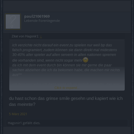
paul21061969
Lebende Forenlegende
Zitat von Hagonir1:
↑
ich verzichte nicht darauf ein event zu spielen nur weil bp das
falsch programiert, zudem können sie dann direkt mal midestens
30-40% aller spieler auf allen servern in allen nationen sprerren
die vorhanden sind, wenn nicht sogar mehr
da ich mit dem event durch bin können sie mir gerne die paar
sachen abziehen die ich da bekomen habe, die machen mir nichts
aus^^
ein bug user wäre ich dann wenn ich es gezielt ausnutze, das was
Click to expand...
ich bekommen habe war aus gratis amphoren, würde ich dies
ausnutzen würde ich amphoren öffnen für schlüssel die es mir
du hast schon das grinse smile gesehn und kapiert wie ich
dafür nicht wert sind^^ und wenn sie das event raushauen ohne es
zu testen und das wirklich ein fehler ist, dann ist es ihr problem und
das meinnte?
können es nicht auf die spieler abwelzen. ich glaube die 500 essis
und 2-3 portalteile die ich bekommen habe würden sie nicht gegen
5 März 2021
ein premium delux zahler schießen und 44 euro die wir monatlich
Hagonir1
gefällt dies.
zahlen uns sprerren wenn es ihr fehler ist
spiele gibt es genug ich kann mein geld auch woanders ausgeben