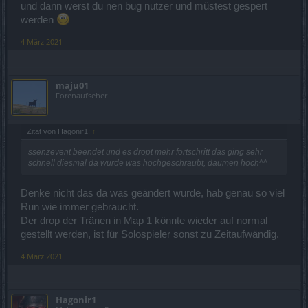
und dann werst du nen bug nutzer und müstest gespert
sollte das ein fehler sein und nicht gewollt hoffe ich das bp das so
lässt da ich eh lichtessenzen brauche, und andere denk ich auch
werden
4 März 2021
die wiederholbaren quest (alle farben) gib jetzt 60 funkelnden
staub extra, ansich ist das nicht viel aber wenn man die
wiederholbare eh immer mit nimmt gibts daran nichtz zu
maju01
bemängeln.
Forenaufseher
beendet haben wir es in knapp 3 stunden auf infernal, gnadenlos
haben wir eine runde gemacht hat sich aber nicht gelohnt vom
Zitat von Hagonir1:
↑
zeitaufwand her im gegensatz zu infernal.
ssenzevent beendet und es dropt mehr fortschritt das ging sehr
schnell diesmal da wurde was hochgeschraubt, daumen hoch^^
event macht wieder spass da es zum einen schnell beendet ist und
man für sargon event sachen vorfarmen kann nebenbei.
das karmot ist immer willkommen und die 6 essenz kisten am ende
Denke nicht das da was geändert wurde, hab genau so viel
haben sich auch wieder sehr gelohnt, mit deluxe gab es auch sehr
Run wie immer gebraucht.
viele würfel mehr als bei den letzen essenz events, es gibt von uns
Der drop der Tränen in Map 1 könnte wieder auf normal
aus absolut nichts zu meckern
gestellt werden, ist für Solospieler sonst zu Zeitaufwändig.
4 März 2021
Hagonir1