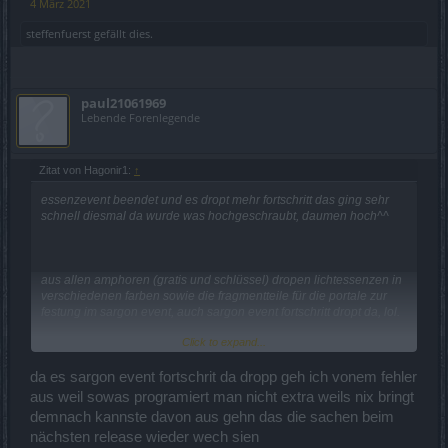
4 März 2021
steffenfuerst
gefällt dies.
paul21061969
Lebende Forenlegende
Zitat von Hagonir1:
↑
essenzevent beendet und es dropt mehr fortschritt das ging sehr
schnell diesmal da wurde was hochgeschraubt, daumen hoch^^
aus allen amphoren (gratis und schlüssel) dropen lichtessenzen in
verschiedenen farben sowie die fragmentteile für die portale zur
festung im sargon event, auch sargon event fortschritt dropt da, lol.
Click to expand...
es werden jetzt wieder leute meckern was die sargon sachen da im
event zu suchen haben aus den amphoren, ich jedoch find das gut
da zum einen fragmentteile nr4 gedropt sind die ich brauche und
da es sargon event fortschrit da dropp geh ich vonem fehler
besonders die lichtessenzen kann man nebenbei fürs kommende
aus weil sowas programiert man nicht extra weils nix bringt
event sammeln, also doppelt abkassiert
demnach kannste davon aus gehn das die sachen beim
da sargon eh ein wiederholendes event ist find ich das gut das man
nächsten release wieder wech sien
in dem event schon etwas vorfarmen kann nebenbei.