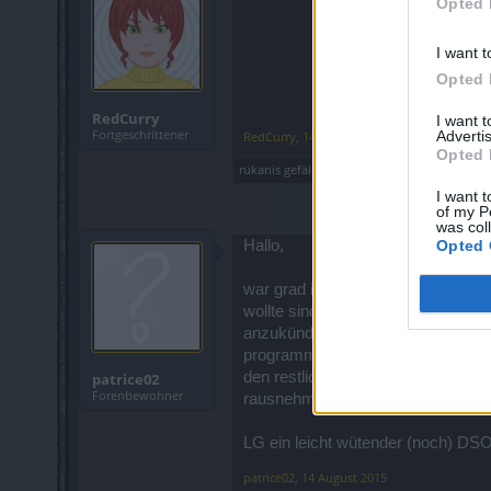
Opted 
I want t
Opted 
RedCurry
I want 
Fortgeschrittener
Advertis
RedCurry
,
14 August 2015
Opted 
rukanis
gefällt dies.
I want t
of my P
was col
Opted 
Hallo,
war grad im Neumond event drinne 
wollte sind die Mobs verschwunde
anzukündigen?!Das ist ne Frechhei
programmieren usw. aber ich als fi
den restlichen Tagen nicht grad vi
patrice02
Forenbewohner
rausnehmen?!
LG ein leicht wütender (noch) DSO
patrice02
,
14 August 2015