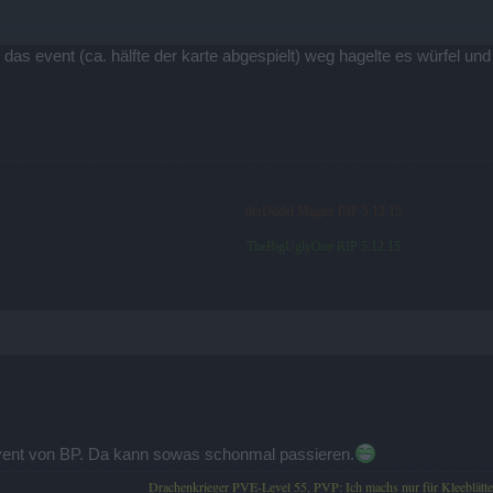
r das event (ca. hälfte der karte abgespielt) weg hagelte es würfel u
derDödel Magier RIP 5.12.15
TheBigUglyOne RIP 5.12.15
ent von BP. Da kann sowas schonmal passieren.
Drachenkrieger PVE-Level 55, PVP: Ich machs nur für Kleeblätte