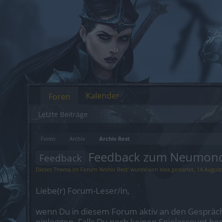
Kalender
Foren
Letzte Beiträge
Foren
Archiv
Archiv Rest
Feedback zum Neumonde
Feedback
Dieses Thema im Forum '
Archiv Rest
' wurde von
elea
gestartet,
14 August
Liebe(r) Forum-Leser/in,
wenn Du in diesem Forum aktiv an den Gespräch
einloggen. Falls Du noch keinen Spielaccount be