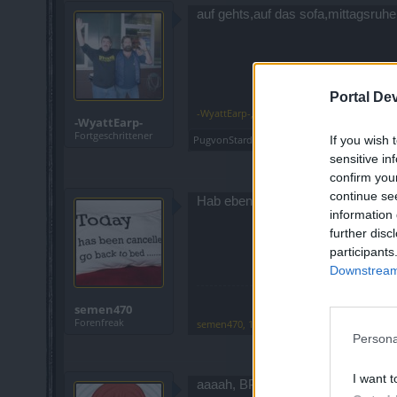
auf gehts,auf das sofa,mittagsruhe
Portal De
-WyattEarp-
,
14 August 2015
-WyattEarp-
Fortgeschrittener
If you wish 
PugvonStardock
gefällt dies.
sensitive in
confirm you
continue se
Hab ebenso die Anzeige, dass ich 
information 
further disc
participants
Downstream 
semen470
Forenfreak
semen470
,
14 August 2015
Persona
I want t
aaaah, BP macht sicher ab Freita