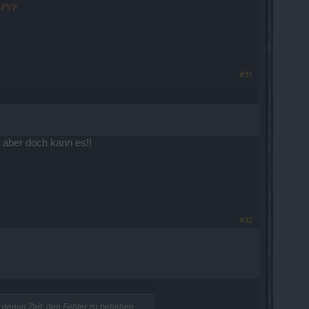
o-PVP
#31
 aber doch kann es!!
#32
 genug Zeit, den Fehler zu beheben,