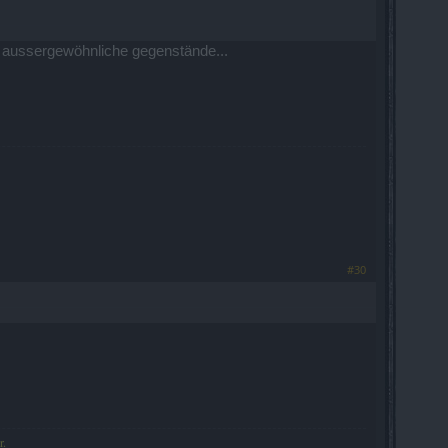
nd aussergewöhnliche gegenstände...
#30
r.