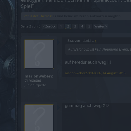
Spiel“
Status des Themas:
Es sind keine weiteren Antworten möglich.
Seite 2 von 5
< Zurück
1
2
3
4
5
Weiter >
Zitat von .-daniel-.:
↑
Auf Balor pvp ist kein Neumond Event, 
auf heredur auch weg !!!
marionweber271960606
,
14 August 2015
marionweber2
71960606
Junior Experte
grimmag auch weg XD