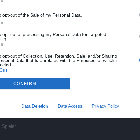
In
o opt-out of the Sale of my Personal Data.
In
RedCurry
to opt-out of processing my Personal Data for Targeted
ing.
In
o opt-out of Collection, Use, Retention, Sale, and/or Sharing
ersonal Data that Is Unrelated with the Purposes for which it
lected.
Out
sprich in Blagbork und habe meine 2. Runde gedreht, als wir beim 2
CONFIRM
n, die alten wieder darein gekommen und ich meine sowas kann man
t und ich vordere eine Entschädigung dafür ein.Ist mir bewusst, das
nanzieller unterstützer, der Gestern noch 100 Euro gepayt hat nur um 
Data Deletion
Data Access
Privacy Policy
el Zeit habe finde das unter aller Sau und fordere eine Entschädigung
 Spieler