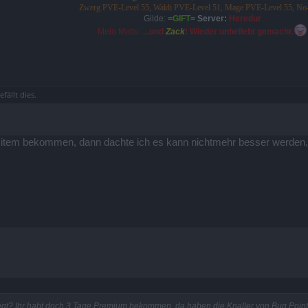
Zwerg PVE-Level 55, Waldi PVE-Level 51, Mage PVE-Level 55, N
Gilde:
=GIFT=
Server:
Heredur
Mein Motto:
...und
Zack
! Wieder unbeliebt gemacht.
efällt dies.
la item bekommen, dann dachte ich es kann nichtmehr besser werden,
regt? Ihr habt doch 3 Tage Premium bekommen, da haben die Knaller von Bug Point