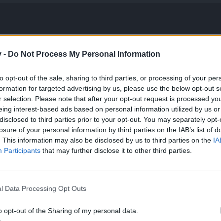
v -
Do Not Process My Personal Information
to opt-out of the sale, sharing to third parties, or processing of your per
formation for targeted advertising by us, please use the below opt-out s
r selection. Please note that after your opt-out request is processed y
eing interest-based ads based on personal information utilized by us or
bereits 256/1600 habe aber dafür gibts n smiley von mir
disclosed to third parties prior to your opt-out. You may separately opt-
losure of your personal information by third parties on the IAB’s list of
. This information may also be disclosed by us to third parties on the
IA
Participants
that may further disclose it to other third parties.
l Data Processing Opt Outs
o opt-out of the Sharing of my personal data.
g Mittag schon Wochenende, oder? Mal sehen, wann das gefixt ist