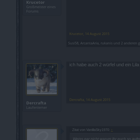
Krucetor
Großmeister eines
Forums
Krucetor
,
14 August 2015
Susi58
,
ArcantaAria
,
rukanis
und
2 anderen
g
ich habe auch 2 würfel und ein Li
Dercrafta
,
14 August 2015
Dercrafta
Laufenlerner
Zitat von VanillaSky1970:
↑
Weiss gar nicht warum Ihr euch so auf