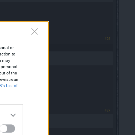
#26
sonal or
ection to
ou may
 personal
out of the
 downstream
B’s List of
#27