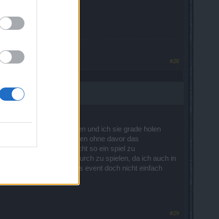
#28
. Run bei Karabossa waren und ich sie grade holen
 doch nicht einfach machen ohne davor das
s sowas viel Aufwand macht so ein spiel zu
das Event jetzt schnell durch zu spielen, da ich auch in
 für so etwas.Man kann das event doch nicht einfach
#29