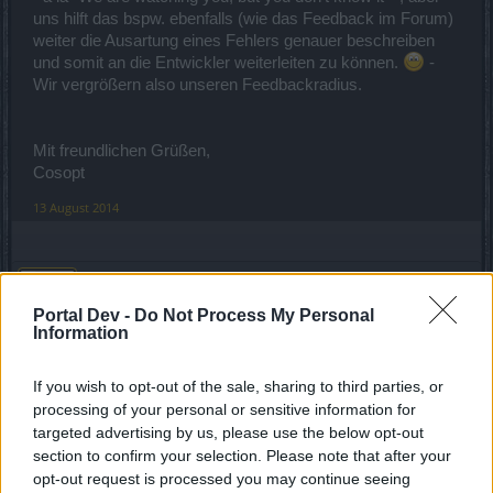
uns hilft das bspw. ebenfalls (wie das Feedback im Forum)
weiter die Ausartung eines Fehlers genauer beschreiben
und somit an die Entwickler weiterleiten zu können.
-
Wir vergrößern also unseren Feedbackradius.
Mit freundlichen Grüßen,
Cosopt
13 August 2014
Daaniel2
Kommandant des Forums
Portal Dev -
Do Not Process My Personal
Information
Diejenigen die meinen das sie diesen Bug nicht haben, sind
sicher welche, die alle Gegner nach und nach besiegen und
If you wish to opt-out of the sale, sharing to third parties, or
nicht auf die schnelle von Punkt A nach Punkt B laufen. Und
processing of your personal or sensitive information for
falls doch mal, dann mit weitem Abstand um die
targeted advertising by us, please use the below opt-out
Gegnermassen herum.
section to confirm your selection. Please note that after your
opt-out request is processed you may continue seeing
Dann ist es ja klar und man kann sagen: "Nööö, habe den