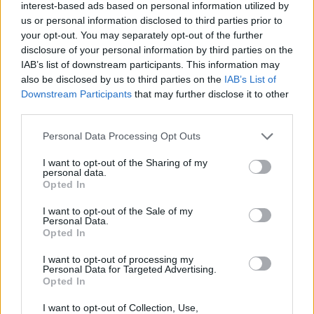
interest-based ads based on personal information utilized by
Bug nicht, weiss nicht was die aus dem Forum haben"
us or personal information disclosed to third parties prior to
your opt-out. You may separately opt-out of the further
Dieser Fehler ist aber für alle da. Diejenigen die ihn nicht
bemerken, sind mehr die 'gemütlichen' Spieler die jeden
disclosure of your personal information by third parties on the
Gegner einzeln sich im Gebiet vorknöpfen und so gar nicht
IAB’s list of downstream participants. This information may
dieses tolle neue Feature bemerken, welches ihnen
also be disclosed by us to third parties on the
IAB’s List of
eigentlich Andermant für Wiederbelebungen abknöpfen soll
Downstream Participants
that may further disclose it to other
third parties.
13 August 2014
Personal Data Processing Opt Outs
Schnackfatt
,
mcdoc
,
MacrosderSchwarze
und
2 anderen
gefällt dies.
I want to opt-out of the Sharing of my
personal data.
Opted In
Samim
Kenner der Foren
I want to opt-out of the Sale of my
Personal Data.
Opted In
Zitat von cosopt:
↑
I want to opt-out of processing my
Du vergisst/missachtest hierbei zweierlei Dinge:
Personal Data for Targeted Advertising.
Zum Einen ist der Anteil der im Forum befindlichen User (in
Opted In
Relation zur Gesamtanzahl)
eher gering
. Nur ein ganz ganz kleiner
Ausschnitt stellt die Foren-Community dar, wenn es um ein
I want to opt-out of Collection, Use,
gesamtheitliches Meinungs- bzw. Erlebnisbild geht. Nicht zu