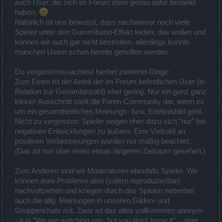
auch User, die sich im Forum eben genau dafür bedankt
haben.
Natürlich ist uns bewusst, dass nachwievor noch viele
Spieler unter den Gummiband-Effekt leiden, das wollen und
können wir auch gar nicht bestreiten, allerdings konnte
manchen Usern schon bereits geholfen werden.
Du vergisst/missachtest hierbei zweierlei Dinge:
Zum Einen ist der Anteil der im Forum befindlichen User (in
Relation zur Gesamtanzahl) eher gering. Nur ein ganz ganz
kleiner Ausschnitt stellt die Foren-Community dar, wenn es
um ein gesamtheitliches Meinungs- bzw. Erlebnisbild geht.
Nicht zu vergessen: Spieler neigen eher dazu sich "nur" bei
negativen Entwicklungen zu äußern. Eine Vielzahl an
positiven Verbesserungen wurden nur mäßig beachtet.
(Das ist nun über einen etwas längeren Zeitraum gesehen.)
Zum Anderen sind wir Moderatoren ebenfalls Spieler. Wir
können eure Probleme also (sofern reproduzierbar)
nachvollziehen und kriegen durch das Spielen nebenbei
auch die allg. Meinungen in unseren Gilden- und
Gruppenchats mit. Zwar ist das alles vollkommen anonym
- à la "We are watching you, but you don't know it" -, aber