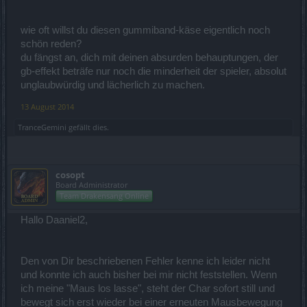
eure Probleme also (sofern reproduzierbar) nachvollziehen und
kriegen durch das Spielen nebenbei auch die allg. Meinungen in
unseren Gilden- und Gruppenchats mit.
wie oft willst du diesen gummiband-käse eigentlich noch
schön reden?
Mit freundlichen Grüßen,
du fängst an, dich mit deinen absurden behauptungen, der
Cosopt
gb-effekt beträfe nur noch die minderheit der spieler, absolut
unglaubwürdig und lächerlich zu machen.
13 August 2014
TranceGemini
gefällt dies.
cosopt
Board Administrator
Team Drakensang Online
Hallo Daaniel2,
Den von Dir beschriebenen Fehler kenne ich leider nicht
und konnte ich auch bisher bei mir nicht feststellen. Wenn
ich meine "Maus los lasse", steht der Char sofort still und
bewegt sich erst wieder bei einer erneuten Mausbewegung