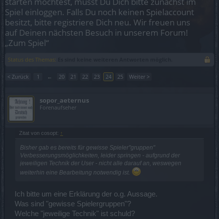
starten möchtest, musst Du Dich bitte zunächst im
Spiel einloggen. Falls Du noch keinen Spielaccount
besitzt, bitte registriere Dich neu. Wir freuen uns
auf Deinen nächsten Besuch in unserem Forum!
„Zum Spiel“
Status des Themas:
Es sind keine weiteren Antworten möglich.
< Zurück
1
←
20
21
22
23
24
25
Weiter >
sopor_aeternus
Forenaufseher
Zitat von cosopt:
↑
Bisher gab es bereits für gewisse Spieler"gruppen"
Verbesserungsmöglichkeiten, leider springen - aufgrund der
jeweiligen Technik der User - nicht alle darauf an, weswegen
weiterhin eine Bearbeitung notwendig ist.
Ich bitte um eine Erklärung der o.g. Aussage.
Was sind "gewisse Spielergruppen"?
Welche "jeweilige Technik" ist schuld?