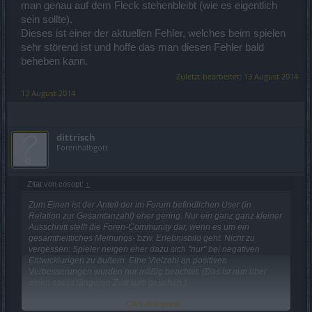
man genau auf dem Fleck stehenbleibt (wie es eigentlich
sein sollte).
Dieses ist einer der aktuellen Fehler, welches beim spielen
sehr störend ist und hoffe das man diesen Fehler bald
beheben kann.
Zuletzt bearbeitet:
13 August 2014
13 August 2014
dittrisch
Forenhalbgott
Zitat von cosopt:
↑
Zum Einen ist der Anteil der im Forum befindlichen User (in
Relation zur Gesamtanzahl) eher gering. Nur ein ganz ganz kleiner
Ausschnitt stellt die Foren-Community dar, wenn es um ein
gesamtheitliches Meinungs- bzw. Erlebnisbild geht. Nicht zu
vergessen: Spieler neigen eher dazu sich "nur" bei negativen
Entwicklungen zu äußern. Eine Vielzahl an positiven
Verbesserungen wurden nur mäßig beachtet. (Das ist nun über
einen etwas längeren Zeitraum gesehen.)
Click to expand...
Zum Anderen sind wir Moderatoren ebenfalls Spieler. Wir können