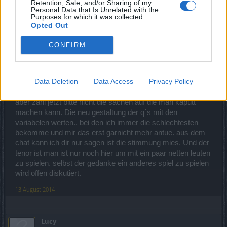
Retention, Sale, and/or Sharing of my
vergessen:
Spieler neigen eher dazu sich "nur" bei negativen
Personal Data that Is Unrelated with the
Entwicklungen zu äußern. Eine Vielzahl an positiven
Purposes for which it was collected.
Verbesserungen wurden nur mäßig beachtet
. (Das ist nun über
Opted Out
einen etwas längeren Zeitraum gesehen.)
CONFIRM
Hm mit anderen Worten las die paar deppen schreien wenn
die gehen können wir auf die paar € verzichten. Oder wie
meinen ?
Data Deletion
Data Access
Privacy Policy
Na dann schieß mal mit en positiven entwicklungen los wo
haste welche gesehen ?
aber zähl jetzt bitte nicht die sachen auf die man kaputt
machen kann. Die neu gestaltung der q´s mit den
variabelen werten.. bei den ich immer die schlechtesten
bekomme und mir das erst garnicht mehr antue. aus dem
chat kann ich dir nur sagen ist die stimmung mies. Und der
tenor ist man ist nur noch hier um mit ein paar netten leuten
zu spielen. selbst der gedanke ein anderes spiel zu spielen
wird offen diskutiert.
13 August 2014
Lucy