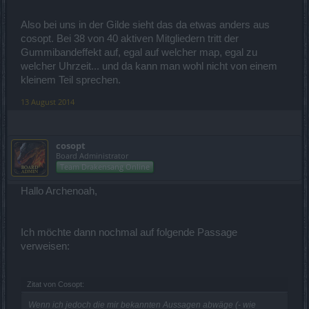
sein, allerdings wäre das bei der gegenteiligen Meinung ebenfalls
möglich.
Also bei uns in der Gilde sieht das da etwas anders aus
(Im Übrigen würde allein bei einer 51/49-Verteilung schon von
cosopt. Bei 38 von 40 aktiven Mitgliedern tritt der
einer "Minderheit" gesprochen, was allerdings keinesfalls bedeutet,
Gummibandeffekt auf, egal auf welcher map, egal zu
dass die Zahl der Betroffenen "klein" ist.
)
welcher Uhrzeit... und da kann man wohl nicht von einem
kleinem Teil sprechen.
Mit freundlichen Grüßen,
Cosopt
13 August 2014
cosopt
Board Administrator
Team Drakensang Online
Hallo Archenoah,
Ich möchte dann nochmal auf folgende Passage
verweisen:
Zitat von Cosopt:
Wenn ich jedoch die mir bekannten Aussagen abwäge (- wie