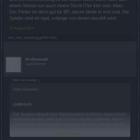
einem Monat nun auch einem Nicht-ITler klar sein. Aber:
Der Fehler ist doch gut für BP, darum bleibt er erst mal. Die
Spieler sind eh egal, solange von denen bezahlt wird.
13 August 2014
last_man_standing
gefällt dies.
Archenoah
Laufenlerner
Zitat von cosopt:
↑
Hallo Daaniel2,
@dittrisch:
Evtl. ist dieser Begriff (also 'Mammutanteil') in Deinen Augen falsch
verwendet worden, dem mag ich ohne Zweifel zustimmen. Wenn
ich jedoch die mir bekannten Aussagen abwäge (- wie gesagt, ich
beziehe hierbei mehrere Quellen ein -), dann scheint es einen
Click to expand...
größeren Teil bereits geholfen zu haben, was bisher unternommen
wurde. Natürlich kann das auch nur eine subjektive Wahrnehmung