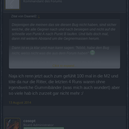
Kommandant des Forums
Zitat von Daaniel2:
↑
Diejenigen die meinen das sie diesen Bug nicht haben, sind sicher
welche, die alle Gegner nach und nach besiegen und nicht auf die
schnelle von Punkt A nach Punkt B laufen. Und falls doch mal,
dann mit weitem Abstand um die Gegnermassen herum.
Dann ist es ja klar und man kann sagen: "Nööö, habe den Bug
nicht, weiss nicht was die aus dem Forum haben"
Dieser Fehler ist aber für alle da. Diejenigen die ihn nicht
Click to expand...
bemerken, sind mehr die 'gemütlichen' Spieler die jeden Gegner
einzeln sich im Gebiet vorknöpfen und so gar nicht dieses tolle
Naja ich renn jetzt auch zum gefühlt 100 mal in die M2 und
neue Feature bemerken, welches ihnen eigentlich Andermant für
töte da nur die Ritter, die letzten 4 Runs waren ohne
Wiederbelebungen abknöpfen soll
irgendwelche Gummibänder (was mich auch wundert) aber
so viele hab ich zurzeit gar nicht mehr :/
13 August 2014
cosopt
Board Administrator