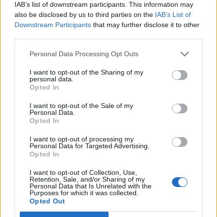
IAB’s list of downstream participants. This information may
also be disclosed by us to third parties on the
IAB’s List of
Downstream Participants
that may further disclose it to other
Lo-an
third parties.
Kommandant des Forums
Personal Data Processing Opt Outs
was ist den mit diesen ton aussetzern, auf den
verschiedenen maps.
I want to opt-out of the Sharing of my
personal data.
bei mir aktuell hogins mine bis sigri. hab da immer wieder
Opted In
kein ton für paar sec.
betrifft map geräusche wie auch fähigkeiten.
I want to opt-out of the Sale of my
Personal Data.
22 Juni 2015
Opted In
I want to opt-out of processing my
Evarra
Personal Data for Targeted Advertising.
Guest
Opted In
I want to opt-out of Collection, Use,
Hallo
Lo-an
Retention, Sale, and/or Sharing of my
Personal Data that Is Unrelated with the
Purposes for which it was collected.
alles zu den Ton-Problemen findest du
hier.
Opted Out
LG Evarra