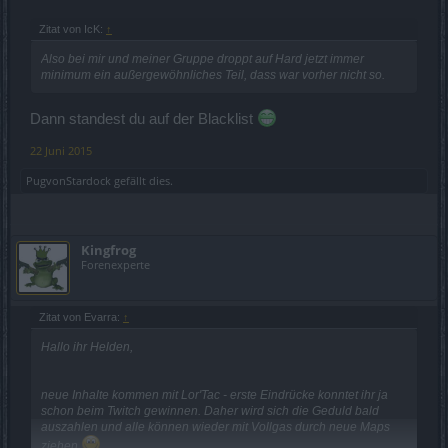
Zitat von IcK:
↑
Also bei mir und meiner Gruppe droppt auf Hard jetzt immer
minimum ein außergewöhnliches Teil, dass war vorher nicht so.
Dann standest du auf der Blacklist
22 Juni 2015
PugvonStardock
gefällt dies.
Kingfrog
Forenexperte
Zitat von Evarra:
↑
Hallo ihr Helden,
neue Inhalte kommen mit Lor'Tac - erste Eindrücke konntet ihr ja
schon beim Twitch gewinnen. Daher wird sich die Geduld bald
auszahlen und alle können wieder mit Vollgas durch neue Maps
ziehen
.