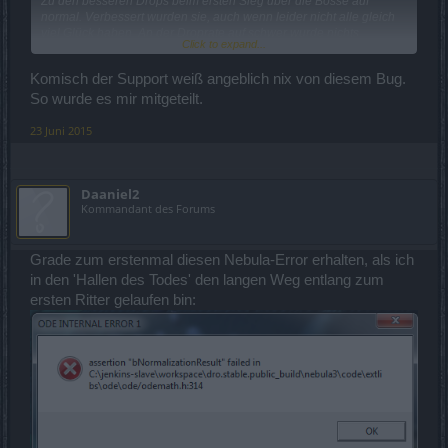
Zu den besseren Drops beim ersten Sieg über die Bosse auf
normal. Verbessert wurden sie, auch wenn leider nicht alle gleich
viel Glück haben. An der Droprate auf schwer wurde nichts
Click to expand...
geändert. (Nachzulesen
hier
)
VonderBlacklisthabichnichtsgesehenvonderBlacklisthabichnichtsgelesen...
Komisch der Support weiß angeblich nix von diesem Bug.
@Kingfrog
: wir sind hier immer noch die falschen Ansprechpartner,
So wurde es mir mitgeteilt.
da wir das von hier aus nicht kontrollieren können. Die Problematik
ist bekannt, sobald dieser Fehler behoben wird, wird das in den
23 Juni 2015
Offiziellen Ankündigungen zu einem Hotfix oder Release bekannt
gegeben.
Daaniel2
LG Evarra
Kommandant des Forums
Grade zum erstenmal diesen Nebula-Error erhalten, als ich
in den 'Hallen des Todes' den langen Weg entlang zum
ersten Ritter gelaufen bin: