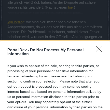
LG Evarra
alle gleich viel Glück haben. An der Droprate auf schwer
wurde nichts geändert. (Nachzulesen
hier
)
VonderBlacklisthabichnichtsgesehenvonderBlacklisthabichnichtsgelesen...
@Kingfrog
: wir sind hier immer noch die falschen
Ansprechpartner, da wir das von hier aus nicht kontrollieren
können. Die Problematik ist bekannt, sobald dieser Fehler
behoben wird, wird das in den Offiziellen Ankündigungen zu
einem Hotfix oder Release bekannt gegeben.
Portal Dev -
Do Not Process My Personal
LG Evarra
Information
22 Juni 2015
If you wish to opt-out of the sale, sharing to third parties, or
processing of your personal or sensitive information for
blackrat2708
targeted advertising by us, please use the below opt-out
Aktiver Autor
section to confirm your selection. Please note that after your
opt-out request is processed you may continue seeing
Gott sei Dank, die Antwort vom Support war auf eine Art
interest-based ads based on personal information utilized by
sehr ärgerlich, dann belustigend und schließlich klang es
us or personal information disclosed to third parties prior to
sehr ratlos^^
your opt-out. You may separately opt-out of the further
disclosure of your personal information by third parties on the
22 Juni 2015