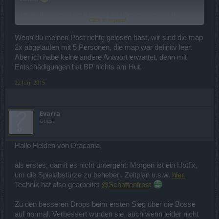
Mit der Beseitigung der Bugs und der Überarbeitung der Map
Click to expand...
wurden ja auch störende Elemente entfernt, so dass ein besseres
Spielerlebnis möglich wird.
Wenn du meinen Post richtg gelesen hast, wir sind die map
2x abgelaufen mit 5 Personen, die map war definitv leer.
Was
@Armando
da festgestellt hat, hört sich doch gut an
. Für
Aber ich habe keine andere Antwort erwartet, denn mit
jeden von uns gibt es wieder ein "erstes Mal"
Entschädigungen hat BP nichts am Hut.
@Rayden79
: Du hast dir ein paar Sternchen verdient - dein
Missfallen kannst du auch anders ausdrücken!
22 Juni 2015
@Daaniel2
: Ich bin seit 3 Jahren dabei - andere Moderatoren noch
länger, ja, wir kennen die Bosse, wie sie früher waren...
Evarra
Dass ihr es nicht (alle) gut findet, dass Emotes nun käuflich sind,
Guest
haben wir schon weitergegeben, als diese Möglichkeit eingeführt
wurde.
Hallo Helden von Dracania,
@Kingfrog
: Es ist für die Errungenschaft wichtig, dass alle Monster -
auch die Wirbel getötet werden... dann sollte es gehen. Manchmal
als erstes, damit es nicht untergeht: Morgen ist ein Hotfix,
versteckt sich auch ein Schütze in einer Ecke...
um die Spielabstürze zu beheben. Zeitplan u.s.w.
hier.
Technik hat also gearbeitet
@Schattenfrost
So, ich hoffe, ich habe keinen vergessen - ansonsten bitte nicht
direkt verbal "hauen" - einfach Bescheid sagen
Zu den besseren Drops beim ersten Sieg über die Bosse
auf normal. Verbessert wurden sie, auch wenn leider nicht