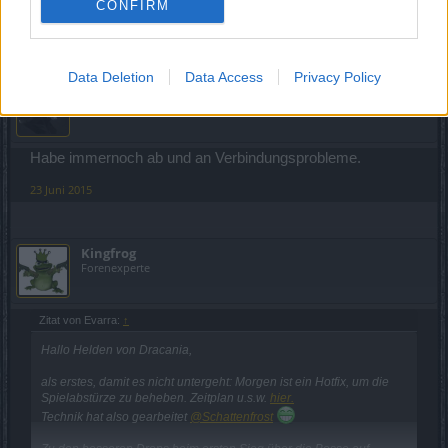
CONFIRM
22 Juni 2015
Data Deletion
Data Access
Privacy Policy
Shadowplay_DS
Admiral des Forums
Habe immernoch ab und an Verbindungsprobleme.
23 Juni 2015
Kingfrog
Forenexperte
Zitat von Evarra:
↑
Hallo Helden von Dracania,
als erstes, damit es nicht untergeht: Morgen ist ein Hotfix, um die
Spielabstürze zu beheben. Zeitplan u.s.w.
hier.
Technik hat also gearbeitet
@Schattenfrost