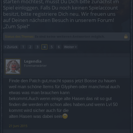
starten möchtest, musst Du Dich bitte zunächst im
Spiel einloggen. Falls Du noch keinen Spielaccount
besitzt, bitte registriere Dich neu. Wir freuen uns
auf Deinen nächsten Besuch in unserem Forum!
„Zum Spiel“
Status des Themas:
Es sind keine weiteren Antworten möglich.
< Zurück
1
2
3
4
5
6
Weiter >
Legendia
Forenanwärter
Finde den Patch gut,macht spass jetzt Bosse zu hauen
weil man schöne Items für Glyphen oder manchmal auch
etwas was man brauchen kann
bekommt.Auch wenn einige alte Hasen das nit so gut
finden die werden eh schon alles haben,und wenn Lvl 50
kommt wird sicher auch für die
alten Hasen was dabei sein
21 Juni 2015