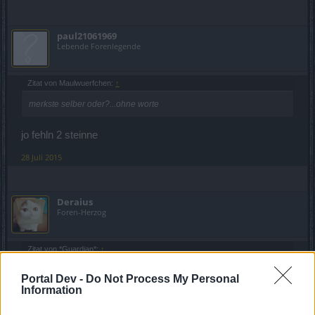
paul21061969
Lebende Forenlegende
Zitat von Maulwuerfchen:
↑
merkste selber oder?...ohne worte
jo fehln 2 steinne
28 Juli 2015
Deraius
Foren-Herzog
Zitat von *Guardian*:
↑
Wahnsinn,
Portal Dev -
Do Not Process My Personal
wo nimmst du nur den Platz dafür her ?
Information
Gruß und so