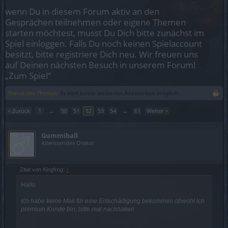
wenn Du in diesem Forum aktiv an den
Gesprächen teilnehmen oder eigene Themen
starten möchtest, musst Du Dich bitte zunächst im
Spiel einloggen. Falls Du noch keinen Spielaccount
besitzt, bitte registriere Dich neu. Wir freuen uns
auf Deinen nächsten Besuch in unserem Forum!
„Zum Spiel“
Status des Themas:
Es sind keine weiteren Antworten möglich.
< Zurück
1
←
50
51
52
53
54
→
61
Weiter >
Gummiball
Allwissendes Orakel
Zitat von Kingfrog:
↑
Hallo
Ich habe keine Mail für eine Entschädigung bekommen obwohl ich
premium Kunde bin, bitte mal nachhaken