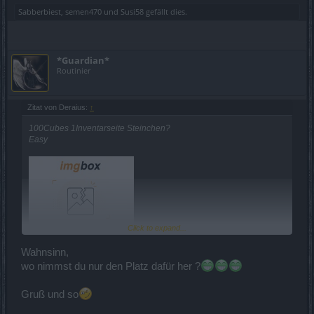
Sabberbiest
,
semen470
und
Susi58
gefällt dies.
*Guardian*
Routinier
Zitat von Deraius:
↑
100Cubes 1Inventarseite Steinchen?
Easy
Click to expand...
Wahnsinn,
wo nimmst du nur den Platz dafür her ?
Gruß und so