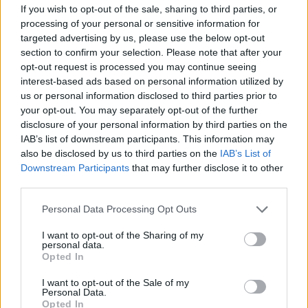
If you wish to opt-out of the sale, sharing to third parties, or
Lager vollgestopft bis zum Rand und dafür 4 Invi Seiten frei
processing of your personal or sensitive information for
:3
targeted advertising by us, please use the below opt-out
section to confirm your selection. Please note that after your
28 Juli 2015
opt-out request is processed you may continue seeing
interest-based ads based on personal information utilized by
us or personal information disclosed to third parties prior to
Kingfrog
your opt-out. You may separately opt-out of the further
Forenexperte
disclosure of your personal information by third parties on the
IAB’s list of downstream participants. This information may
Auch vor Tagen keine Mail bekommen extra noch mal
also be disclosed by us to third parties on the
IAB’s List of
nachgeschaut.
Downstream Participants
that may further disclose it to other
third parties.
28 Juli 2015
Personal Data Processing Opt Outs
Greennik
I want to opt-out of the Sharing of my
Forenexperte
personal data.
Opted In
Hab durch eine Email, 3 tage prem bekommen, aber
I want to opt-out of the Sale of my
irgendwie bekomm ich das pet nicht. Kann mir da wer
Personal Data.
helfen?
Opted In