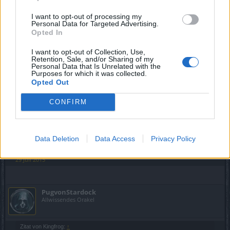
29 Juli 2015
I want to opt-out of processing my
Personal Data for Targeted Advertising.
Opted In
Klaustrophobiker
Kaiser des Forums
I want to opt-out of Collection, Use,
Retention, Sale, and/or Sharing of my
Personal Data that Is Unrelated with the
Purposes for which it was collected.
Zitat von Greennik:
↑
Opted Out
Hab durch eine Email, 3 tage prem bekommen, aber irgendwie
bekomm ich das pet nicht. Kann mir da wer helfen?
CONFIRM
Das Pet soll es auch nur für zahlende Kunden geben, wie
ich das mitbekommen hab.
Data Deletion
Data Access
Privacy Policy
Wer nur die 3 Tage kostenloses Premium hat erhält keins.
29 Juli 2015
PugvonStardock
Allwissendes Orakel
Zitat von Kingfrog:
↑