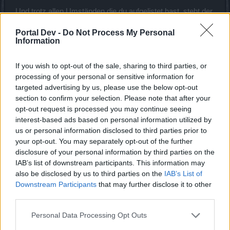
Und trotz allen Umständen die du aufgelistet hast, steht der
2h DK gut dar, im Vergleich zum Magier.
Wir reden hier nicht von sämtlichen Fernkämpfern, der
Portal Dev -
Do Not Process My Personal
Information
einzige der vom Balancing profitiert hat, ist der Zwerg. Den
anderen gehts noch schlechter.
If you wish to opt-out of the sale, sharing to third parties, or
16 Juli 2018
processing of your personal or sensitive information for
targeted advertising by us, please use the below opt-out
section to confirm your selection. Please note that after your
Manuele01
opt-out request is processed you may continue seeing
Junior Experte
interest-based ads based on personal information utilized by
us or personal information disclosed to third parties prior to
Hier nur eine kurze Anmerkung am Rande die Varholm
your opt-out. You may separately opt-out of the further
betrifft nachdem das Release 211 eingespielt wurde, ich
disclosure of your personal information by third parties on the
war jetzt einige mal in Varholm und der Miene drin, um
IAB’s list of downstream participants. This information may
Essenzen sowie Kiesel zu farmen.
also be disclosed by us to third parties on the
IAB’s List of
Downstream Participants
that may further disclose it to other
Frage:
third parties.
Ist es so gewollt, dass die Dropp Rate von
Silberessenzen (Varholm + Silbermiene) drastisch
Personal Data Processing Opt Outs
gesenkt wurde und Jullow überhaupt keine