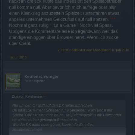
nackt im dreieck hüpfe das intressiert den Spielebetreiber
null komma null. Aber bevor ich mich aufrege oder hier
einen Kleinkrieg anzuzetteln Spielzeit runterfahren etwas
anderes unternehmen Geldzufluss auf null stetzen,
***
Nochmal ganz ruhig " It,s a Game " Noch viel Spass.
Übrigens die Kommentare lese ich irgendwann weil das
ständige einloggen über Browser nervt. Wenn ich zocke
über Client.
Zuletzt bearbeitet von Moderator:
16 Juli 2018
16 Juli 2018
Keulenschwinger
Forenexperte
Zitat von Kaydranzer:
↑
Nur um den Q7 Buff auf den DK runterzubrechen:
Du hast 150% mehr Schaden für 9 Sekunden. Kein Boost auf
Speed. Dazu kosten dich deine Hauptdamageskills die Hälfte oder
ein drittel deiner gesamten Ressourcen.
Wie der DK dann noch gut ist, kannst du dir selbst
zusammenreimen.