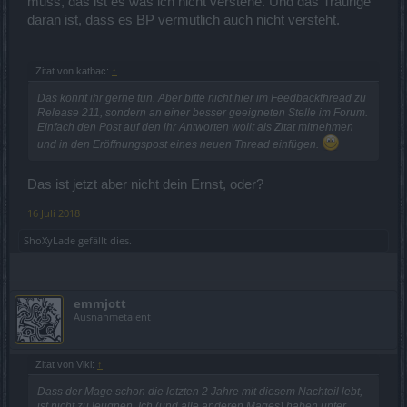
muss, das ist es was ich nicht verstehe. Und das Traurige
daran ist, dass es BP vermutlich auch nicht versteht.
Zitat von katbac:
↑
Das könnt ihr gerne tun. Aber bitte nicht hier im Feedbackthread zu
Release 211, sondern an einer besser geeigneten Stelle im Forum.
Einfach den Post auf den ihr Antworten wollt als Zitat mitnehmen
und in den Eröffnungspost eines neuen Thread einfügen.
Das ist jetzt aber nicht dein Ernst, oder?
16 Juli 2018
ShoXyLade
gefällt dies.
emmjott
Ausnahmetalent
Zitat von Viki:
↑
Dass der Mage schon die letzten 2 Jahre mit diesem Nachteil lebt,
ist nicht zu leugnen. Ich (und alle anderen Mages) haben unter