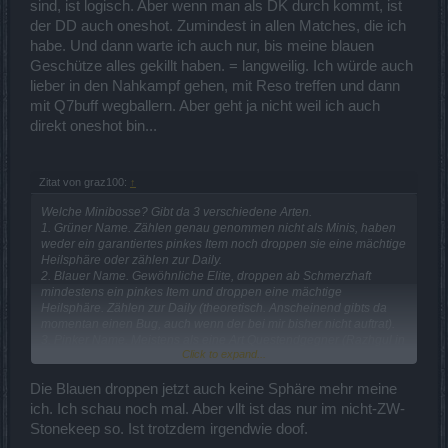
sind, ist logisch. Aber wenn man als DK durch kommt, ist
der DD auch oneshot. Zumindest in allen Matches, die ich
habe. Und dann warte ich auch nur, bis meine blauen
Geschütze alles gekillt haben. = langweilig. Ich würde auch
lieber in den Nahkampf gehen, mit Reso treffen und dann
mit Q7buff wegballern. Aber geht ja nicht weil ich auch
direkt oneshot bin...
Zitat von graz100:
↑
Welche Minibosse? Gibt da 3 verschiedene Arten.
1. Grüner Name. Zählen genau genommen nicht als Minis, haben
weder ein garantiertes pinkes Item noch droppen sie eine mächtige
Heilsphäre oder zählen zur Daily.
2. Blauer Name. Gewöhnliche Elite, droppen ab Schmerzhaft
mindestens ein pinkes Item und droppen eine mächtige
Heilsphäre. Zählen zur Daily (theoretisch. Anscheinend gibts da
momentan einen Bug, auch wenn der bei mir bisher nicht auftrat).
3. Pinker Name. Meistens als eine Art Questendgegner (Razhgul in
Click to expand...
q1, Müller in q3 oÄ), sind in den meisten Fällen keine
gewöhnlichen Mobs mit einfach nur Verzauberungen
draufgeklatscht. Droppen mindestens ein pinkes Item und droppen
Die Blauen droppen jetzt auch keine Sphäre mehr meine
eine mächtige Heilsphäre. Zählen zur Daily.
ich. Ich schau noch mal. Aber vllt ist das nur im nicht-ZW-
Stonekeep so. Ist trotzdem irgendwie doof.