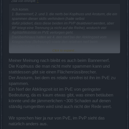
Zitat von emmjott:
↑
Ach komm.
1. Bannernerf, 2. und 3. die nerfs bei Kopfnuss und Ansturm, die ein
spammen dieser skills verhindern (hatte selbst
dafür plädiert, dass diese beiden im PVP deaktiviert werden, aber
BP kriegt eine Trennung ja nicht auf die Reihe), wodurch viel
Agilität/Mobilität im PVE verlorgen geht.
Darüberhinaus hatten wir 4. den nerf bei der Abklingzeit vom
Kriegsschrei (Befreiung!) sowie den relativen nerf beim
Grundschaden (5).
Click to expand...
Dazu wurden quasi sämtliche Fernkämpfer recht ordentlich gebufft.
Meiner Meinung nach bleibt es auch beim Bannernerf.
Ich will mich nicht mal beschweren (ausser was PVP mit dem
Die Kopfnuss die man nicht mehr spammen kann und
Zweihand-DK angeht und ich glaube da ist das auch absolut
stattdessen gibt sie einen Flächenrüssibrecher.
angebracht),
Der Ansturm, bei dem es relativ sinnfrei ist ihn im PvE zu
aber unter nicht gravierend verstehe ich dann doch was anderes.
spammen.
Ein Nerf der Abklingzeit ist im PvE von geringster
Bedeutung, da es kaum etwas gibt, was einen betäuben
könnte und die jämmerlichen ~300 Schaden auf denen
ständig rumgeritten wird sind auch nicht der Rede wert.
Wir sprechen hier ja nur von PvE, im PvP sieht das
natürlich anders aus.