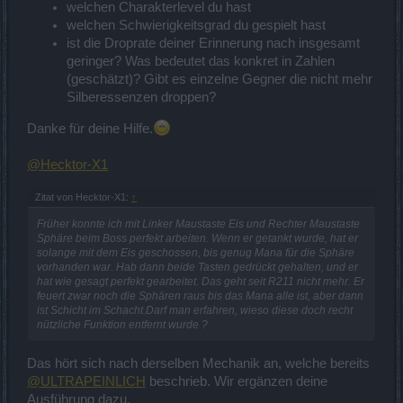
welchen Charakterlevel du hast
welchen Schwierigkeitsgrad du gespielt hast
ist die Droprate deiner Erinnerung nach insgesamt
geringer? Was bedeutet das konkret in Zahlen
(geschätzt)? Gibt es einzelne Gegner die nicht mehr
Silberessenzen droppen?
Danke für deine Hilfe.
@Hecktor-X1
Zitat von Hecktor-X1:
↑
Früher konnte ich mit Linker Maustaste Eis und Rechter Maustaste
Sphäre beim Boss perfekt arbeiten. Wenn er getankt wurde, hat er
solange mit dem Eis geschossen, bis genug Mana für die Sphäre
vorhanden war. Hab dann beide Tasten gedrückt gehalten, und er
hat wie gesagt perfekt gearbeitet. Das geht seit R211 nicht mehr. Er
feuert zwar noch die Sphären raus bis das Mana alle ist, aber dann
ist Schicht im Schacht.Darf man erfahren, wieso diese doch recht
nützliche Funktion entfernt wurde ?
Das hört sich nach derselben Mechanik an, welche bereits
@ULTRAPEINLICH
beschrieb. Wir ergänzen deine
Ausführung dazu.