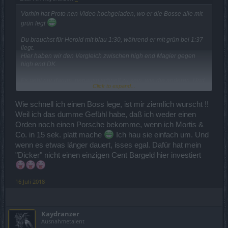
Vorhin hat Proto nen Video hochgeladen, wo er die Bosse alle mit
grün legt
Du brauchst für Herold mit blau 1:30, während er mit grün bei 1:37
liegt.
Hier haben wir den Vergleich zwischen high end Magier gegen
high end DK.
Es geht nur darum, genauso schnell zu sein, wie die anderen. Und
Click to expand...
nicht stärker zu sein als die anderen. Aber niemand will sich
vorstellen können, dass der Magier mal gleichschnell sein könnte.
Wie schnell ich einen Boss lege, ist mir ziemlich wurscht !!
Wäre ja eine Frechheit, wenn es Balance geben würde.
Weil ich das dumme Gefühl habe, daß ich weder einen
So wie es momentan aussieht, wird noch bis Release 253 PvE
Orden noch einen Porsche bekomme, wenn ich Mortis &
Balancing betrieben. Hat sich ja bis jetzt nichts geändert. Magier ist
Co. in 15 sek. platt mache
Ich hau sie einfach um. Und
immernoch hinten nach.
wenn es etwas länger dauert, isses egal. Dafür hat mein
Meine Bitte wäre alle Widerstände zu senken, und zwar nur so,
"Dicker" nicht einen einzigen Cent Bargeld hier investiert
dass wir gleichschnell sind wie die anderen. Der Waldi wäre dann
auch schneller, Feuerschaden vom Explo versteht sich
16 Juli 2018
Kaydranzer
Ausnahmetalent