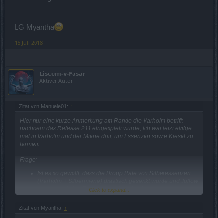
LG Myantha
16 Juli 2018
Liscom-v-Fasar
Aktiver Autor
Zitat von Manuele01:
↑
Hier nur eine kurze Anmerkung am Rande die Varholm betrifft
nachdem das Release 211 eingespielt wurde, ich war jetzt einige
mal in Varholm und der Miene drin, um Essenzen sowie Kiesel zu
farmen.
Frage:
Ist es so gewollt, dass die Dropp Rate von Silberessenzen
(Varholm + Silbermiene) drastisch gesenkt wurde und Jullow
überhaupt keine Essenzen mehr fallen lässt.
Click to expand...
Die besonderen Monster zählen leider auch nicht mehr für
die tägliche Quest.
Zitat von Myantha:
↑