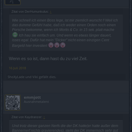
Zitat von DerHumunkulus:
↑
Wie schnell ich einen Boss lege, ist mir ziemlich wurscht !! Weil ich
das dumme Gefühl habe, daß ich weder einen Orden noch einen
Porsche bekomme, wenn ich Mortis & Co. in 15 sek. platt mache
Ich hau sie einfach um. Und wenn es etwas länger dauert,
isses egal. Dafür hat mein "Dicker" nicht einen einzigen Cent
Bargeld hier investiert
Wenn es so ist, dann hast du zu viel Zeit.
16 Juli 2018
ShoXyLade
und
Viki
gefällt dies.
emmjott
Ausnahmetalent
Zitat von Kaydranzer:
↑
Und trotz dieser ganzen Nerfs die der DK hatte(er hatte außer dem
Bannernerf nichts gravierendes), steht der DK immernoch sehr gut