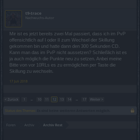
t9-trace
Nachwuchs-Autor
Mir ist es jetzt bereits zwei Mal passiert, dass ich im PvP
offensichtlich auf I oder II zum Wechsel der Skillung
gekommen bin und hatte dann den 300 Sekunden CD.
Kann man das im PvP nicht aussetzen? Schließlich ist es
ja auch möglich die Punkte neu zu setzen. Anbei meine
Bitte von vor 10RLs es zu ermöglichen per Taste die
Skillung zu wechseln.
17 Juli 2018
< Zurück
1
←
10
11
12
13
14
→
17
Weiter >
Status des Themas:
Es sind keine weiteren Antworten möglich.
Foren
Archiv
Archiv Rest