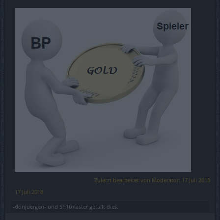
Zuletzt bearbeitet von Moderator:
17 Juli 2018
17 Juli 2018
-donjuergen-
und
Sh1tmaster
gefällt dies.