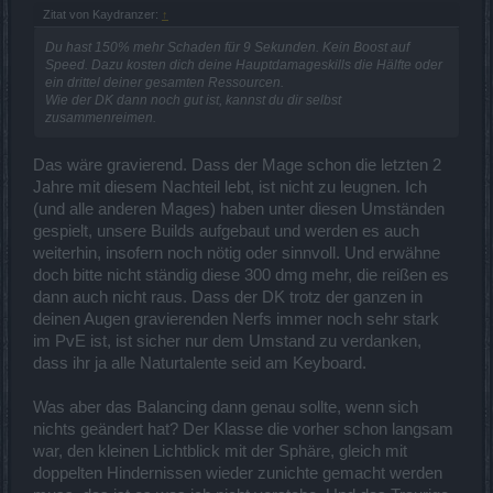
Zitat von Kaydranzer:
↑
Du hast 150% mehr Schaden für 9 Sekunden. Kein Boost auf
Speed. Dazu kosten dich deine Hauptdamageskills die Hälfte oder
ein drittel deiner gesamten Ressourcen.
Wie der DK dann noch gut ist, kannst du dir selbst
zusammenreimen.
Das wäre gravierend. Dass der Mage schon die letzten 2
Jahre mit diesem Nachteil lebt, ist nicht zu leugnen. Ich
(und alle anderen Mages) haben unter diesen Umständen
gespielt, unsere Builds aufgebaut und werden es auch
weiterhin, insofern noch nötig oder sinnvoll. Und erwähne
doch bitte nicht ständig diese 300 dmg mehr, die reißen es
dann auch nicht raus. Dass der DK trotz der ganzen in
deinen Augen gravierenden Nerfs immer noch sehr stark
im PvE ist, ist sicher nur dem Umstand zu verdanken,
dass ihr ja alle Naturtalente seid am Keyboard.
Was aber das Balancing dann genau sollte, wenn sich
nichts geändert hat? Der Klasse die vorher schon langsam
war, den kleinen Lichtblick mit der Sphäre, gleich mit
doppelten Hindernissen wieder zunichte gemacht werden