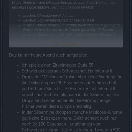
Diese Dinge wurden teilweise bereits weitergeleitet. Du könntest
Wäre schön, wenn ihr euch das mal etwas genauer anseht, danke.
uns etwas unterstützen, wenn du uns noch verrätst:
welchen Charakterlevel du hast
welchen Schwierigkeitsgrad du gespielt hast
ist die Droprate deiner Erinnerung nach insgesamt geringer?
Was bedeutet das konkret in Zahlen (geschätzt)? Gibt es
einzelne Gegner die nicht mehr Silberessenzen droppen?
Danke für deine Hilfe.
Click to expand...
Das ist mir heute Abend auch aufgefallen.
ich spiele einen Zirkelmagier Stufe 55
Schwierigkeitsgrade Schmerzhaft bis Infernal II
Drops der "Minibosse" (blau; aber keine Wertung für
die Daily) droppen 30 Essenzen auf Schmerzhaft
und +10 pro Stufe bis 70 Essenzen auf Infernal II -
sowohl auf Varholm als auch in der Silbermine. Die
Drops sind selten höher als die Minimalmenge.
Früher waren diese Drops dreistellig.
In der Silbermine droppen manche Miniboss-Gnome
gar keine Essenzen mehr. Geitir scheint auch nur
noch 2x 150 Essenzen - unabhängig vom
Schwierigkeitsgrad - fallen zu lassen. 1x waren 500