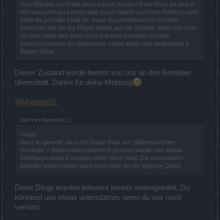
Den Wächter am Ende eines Levels schau ich nur böse an und er
fällt mausetot um kommt aber so ein Goblin auf einer Plattform aber
hallo da geht der Punk ab, muss drauf eindreschen mit blau
Essenzen bis mir die Finger bluten auf der Tastatur damit das Vieh
ins gras beißt und dann nicht mal eine handvoll von den
Knochenmünzen als Belohnung. Liebe Mods mal weiterleiten !!
Besten Dank
Dieser Zustand wurde bereits von uns an den Betreiber
übermittelt. Danke für deine Meldung
@Manuele01
Zitat von Manuele01:
↑
Frage:
Ist es so gewollt, dass die Dropp Rate von Silberessenzen
(Varholm + Silbermiene) drastisch gesenkt wurde und Jullow
überhaupt keine Essenzen mehr fallen lässt. Die besonderen
Monster zählen leider auch nicht mehr für die tägliche Quest.
Diese Dinge wurden teilweise bereits weitergeleitet. Du
könntest uns etwas unterstützen, wenn du uns noch
verrätst: