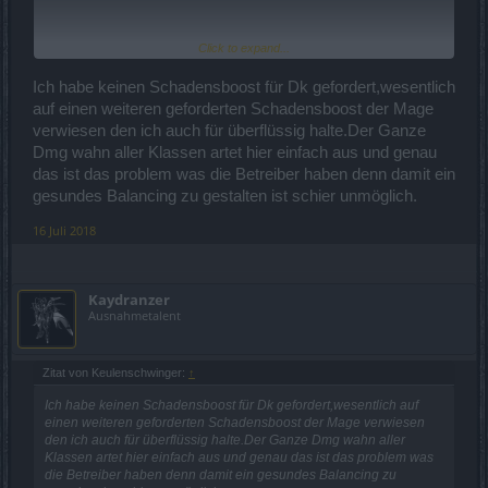
Click to expand...
Fazit: Der DK braucht keinen Schadensboost. Auch wenn er hier
gefordert wird, ist er nicht nötig. Für den Magier aber schon.
Ich habe keinen Schadensboost für Dk gefordert,wesentlich
.
auf einen weiteren geforderten Schadensboost der Mage
verwiesen den ich auch für überflüssig halte.Der Ganze
Dmg wahn aller Klassen artet hier einfach aus und genau
das ist das problem was die Betreiber haben denn damit ein
gesundes Balancing zu gestalten ist schier unmöglich.
16 Juli 2018
Kaydranzer
Ausnahmetalent
Zitat von Keulenschwinger:
↑
Ich habe keinen Schadensboost für Dk gefordert,wesentlich auf
einen weiteren geforderten Schadensboost der Mage verwiesen
den ich auch für überflüssig halte.Der Ganze Dmg wahn aller
Klassen artet hier einfach aus und genau das ist das problem was
die Betreiber haben denn damit ein gesundes Balancing zu