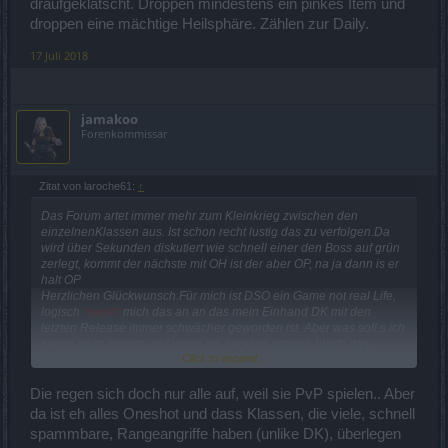
draufgeklatscht. Droppen mindestens ein pinkes Item und
droppen eine mächtige Heilsphäre. Zählen zur Daily.
17 Juli 2018
jamakoo
Forenkommissar
Zitat von laroche61:
↑
Das Forum artet immer mehr zum Kleinkrieg zwischen den
einzelnenKlassen aus. Ist schon recht lustig das zu verfolgen.Da
wird über Sekunden diskutiert wie schnell einer den Boss auf grün
zerlegt, kommt der nächste mit OH ist der aber OP, na ja dann is er
halt OP
Herzlichen Glückwunsch.Für mich ist DSO ein Game not real Life,
logisch
*nervt*
mich das an an das mein Einhand DK mit den
letzten Release immer schwächer geworden ist. Aber was soll,s ich
kanns nicht ändern und wenn ich nackt im dreieck hüpfe das
Click to expand...
intressiert den Spielebetreiber null komma null. Aber bevor ich
mich aufrege oder hier einen Kleinkrieg anzuzetteln Spielzeit
runterfahren etwas anderes unternehmen Geldzufluss auf null
Die regen sich doch nur alle auf, weil sie PvP spielen.. Aber
stetzen,
***
Nochmal ganz ruhig " It,s a Game " Noch viel Spass.
da ist eh alles Oneshot und dass Klassen, die viele, schnell
Übrigens die Kommentare lese ich irgendwann weil das ständige
spammbare, Rangeangriffe haben (unlike DK), überlegen
einloggen über Browser nervt. Wenn ich zocke über Client.