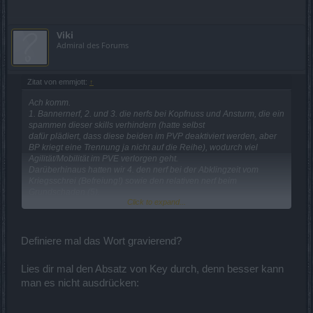
Viki
Admiral des Forums
Zitat von emmjott:
↑
Ach komm.
1. Bannernerf, 2. und 3. die nerfs bei Kopfnuss und Ansturm, die ein
spammen dieser skills verhindern (hatte selbst
dafür plädiert, dass diese beiden im PVP deaktiviert werden, aber
BP kriegt eine Trennung ja nicht auf die Reihe), wodurch viel
Agilität/Mobilität im PVE verlorgen geht.
Darüberhinaus hatten wir 4. den nerf bei der Abklingzeit vom
Kriegsschrei (Befreiung!) sowie den relativen nerf beim
Grundschaden (5).
Click to expand...
Dazu wurden quasi sämtliche Fernkämpfer recht ordentlich gebufft.
Ich will mich nicht mal beschweren (ausser was PVP mit dem
Definiere mal das Wort gravierend?
Zweihand-DK angeht und ich glaube da ist das auch absolut
angebracht),
Lies dir mal den Absatz von Key durch, denn besser kann
aber unter nicht gravierend verstehe ich dann doch was anderes.
man es nicht ausdrücken: