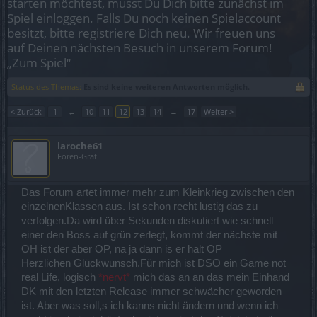
starten möchtest, musst Du Dich bitte zunächst im
Spiel einloggen. Falls Du noch keinen Spielaccount
besitzt, bitte registriere Dich neu. Wir freuen uns
auf Deinen nächsten Besuch in unserem Forum!
„Zum Spiel“
Status des Themas:
Es sind keine weiteren Antworten möglich.
< Zurück
1
←
10
11
12
13
14
→
17
Weiter >
laroche61
Foren-Graf
Das Forum artet immer mehr zum Kleinkrieg zwischen den
einzelnenKlassen aus. Ist schon recht lustig das zu
verfolgen.Da wird über Sekunden diskutiert wie schnell
einer den Boss auf grün zerlegt, kommt der nächste mit
OH ist der aber OP, na ja dann is er halt OP
Herzlichen Glückwunsch.Für mich ist DSO ein Game not
real Life, logisch
*nervt*
mich das an an das mein Einhand
DK mit den letzten Release immer schwächer geworden
ist. Aber was soll,s ich kanns nicht ändern und wenn ich