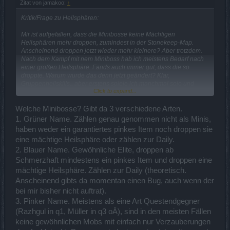
Zitat von jamakoo:
↑
Kritik/Frage zu Heilsphären:
Mir ist aufgefallen, dass die Minibosse keine Mächtigen
Heilsphären mehr droppen, zumindest in der Stonekeep-Map.
Anscheinend droppen jetzt wieder mehr kleinere? Aber trotzdem.
Nach dem Kampf mit nem Miniboss hab ich meistens Bedarf nach
einer großen Heilsphäre. Fands auch immer gut, dass die so
droppte. Warum wurde das denn jetzt geändert? Klar,
Gruppenheilskills.. aber erstens spiele ich manchmal solo und
Click to expand...
zweitens scheint die Dampfkata-Heilung vom Zwerg bei
Teamkollegen auch rumzubuggen... Funzt nicht immer. Gerade
dann wenn der Gefährte den ich heilen will, nur noch 10% HP oder
Welche Minibosse? Gibt da 3 verschiedene Arten.
so hat.
1. Grüner Name. Zählen genau genommen nicht als Minis,
haben weder ein garantiertes pinkes Item noch droppen sie
eine mächtige Heilsphäre oder zählen zur Daily.
2. Blauer Name. Gewöhnliche Elite, droppen ab
Schmerzhaft mindestens ein pinkes Item und droppen eine
mächtige Heilsphäre. Zählen zur Daily (theoretisch.
Anscheinend gibts da momentan einen Bug, auch wenn der
bei mir bisher nicht auftrat).
3. Pinker Name. Meistens als eine Art Questendgegner
(Razhgul in q1, Müller in q3 oÄ), sind in den meisten Fällen
keine gewöhnlichen Mobs mit einfach nur Verzauberungen