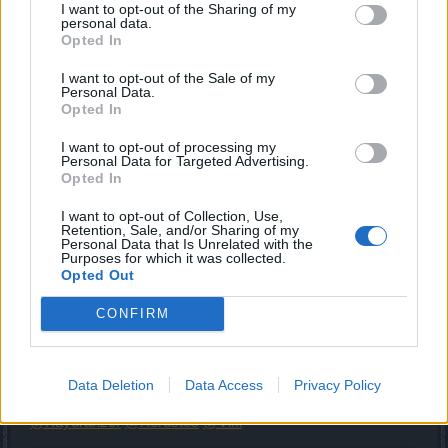
I want to opt-out of the Sharing of my
Essenzen mehr fallen lässt.
personal data.
Die besonderen Monster zählen leider auch nicht
Opted In
mehr für die tägliche Quest.
I want to opt-out of the Sale of my
Personal Data.
Wäre schön, wenn ihr euch das mal etwas genauer anseht,
Opted In
danke.
I want to opt-out of processing my
16 Juli 2018
Personal Data for Targeted Advertising.
Opted In
hecki25
gefällt dies.
I want to opt-out of Collection, Use,
Retention, Sale, and/or Sharing of my
Personal Data that Is Unrelated with the
Myantha
Purposes for which it was collected.
Team Leader
Opted Out
Team Drakensang Online
CONFIRM
Hallo Helden von Dracania,
vielen Dank für euer weiteres Feedback. Wir sammeln
dieses und leiten es an den Betreiber weiter.
Data Deletion
Data Access
Privacy Policy
@Kaydranzer
@Xerustes
@Viki