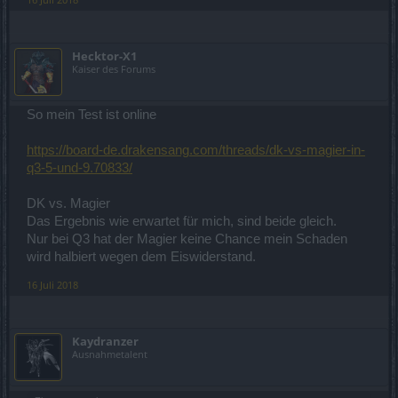
Hecktor-X1
Kaiser des Forums
So mein Test ist online
https://board-de.drakensang.com/threads/dk-vs-magier-in-
q3-5-und-9.70833/
DK vs. Magier
Das Ergebnis wie erwartet für mich, sind beide gleich.
Nur bei Q3 hat der Magier keine Chance mein Schaden
wird halbiert wegen dem Eiswiderstand.
16 Juli 2018
Kaydranzer
Ausnahmetalent