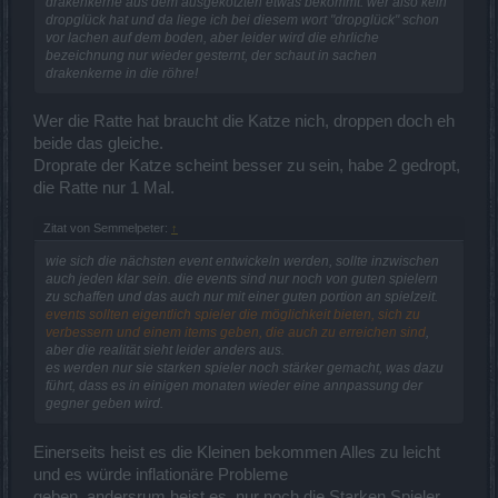
drakenkerne aus dem ausgekotzten etwas bekommt. wer also kein
dropglück hat und da liege ich bei diesem wort "dropglück" schon
vor lachen auf dem boden, aber leider wird die ehrliche
bezeichnung nur wieder gesternt, der schaut in sachen
drakenkerne in die röhre!
Wer die Ratte hat braucht die Katze nich, droppen doch eh
beide das gleiche.
Droprate der Katze scheint besser zu sein, habe 2 gedropt,
die Ratte nur 1 Mal.
Zitat von Semmelpeter:
↑
wie sich die nächsten event entwickeln werden, sollte inzwischen
auch jeden klar sein. die events sind nur noch von guten spielern
zu schaffen und das auch nur mit einer guten portion an spielzeit.
events sollten eigentlich spieler die möglichkeit bieten, sich zu
verbessern und einem items geben, die auch zu erreichen sind
,
aber die realität sieht leider anders aus.
es werden nur sie starken spieler noch stärker gemacht, was dazu
führt, dass es in einigen monaten wieder eine annpassung der
gegner geben wird.
Einerseits heist es die Kleinen bekommen Alles zu leicht
und es würde inflationäre Probleme
geben, andersrum heist es, nur noch die Starken Spieler