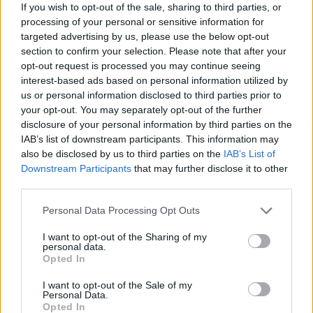
If you wish to opt-out of the sale, sharing to third parties, or
Ausgang, aufgestellt.
processing of your personal or sensitive information for
Sie haben unterschiedliche "Spielkosten". Der teuerste hat
targeted advertising by us, please use the below opt-out
2000 Münzen
und man scheint das Bauzeugs/Anleitung (habs nich
section to confirm your selection. Please note that after your
erspielt) für ein Raketen
opt-out request is processed you may continue seeing
Reitier zu bekommen.
interest-based ads based on personal information utilized by
us or personal information disclosed to third parties prior to
Zitat von jordywinchester:
↑
your opt-out. You may separately opt-out of the further
disclosure of your personal information by third parties on the
Ich bin mal gespannt und ich erwarte das einst so schöne Dragan-
Event schon mit einem gewissem "Grauen"
IAB’s list of downstream participants. This information may
also be disclosed by us to third parties on the
IAB’s List of
Laß erstmal Mttwinter spielen und dann Dragan schauen
Downstream Participants
that may further disclose it to other
was da geändert wurde.
third parties.
Nach den letzten Events, wird aber auch dieses nur noch
auf "Einnahmequelle"
Personal Data Processing Opt Outs
seitens BP ausgelegt sein. Irgendein schlauer Mod führte ja
damals an,
I want to opt-out of the Sharing of my
personal data.
das man ja auch auf den Weihnachtsmarkt kostenlos geht
Opted In
und dort für Spaß
bezahlt. Events sind wieder DIE Einnahmequellen für DSO
I want to opt-out of the Sale of my
und nich weil wir
Personal Data.
uns ja angeblich Event vollgestopfte Monate wünschen.
Opted In