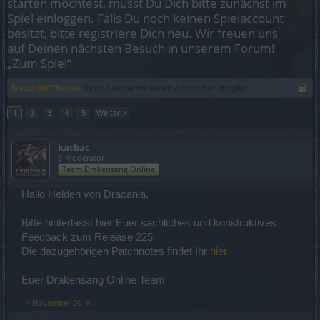
starten möchtest, musst Du Dich bitte zunächst im
Spiel einloggen. Falls Du noch keinen Spielaccount
besitzt, bitte registriere Dich neu. Wir freuen uns
auf Deinen nächsten Besuch in unserem Forum!
„Zum Spiel“
Status des Themas:
Es sind keine weiteren Antworten möglich.
1
2
3
4
5
Weiter >
katbac
S-Moderator
Team Drakensang Online
Hallo Helden von Dracania,
Bitte hinterlasst hier Euer sachliches und konstruktives
Feedback zum Release 225.
Die dazugehörigen Patchnotes findet Ihr
hier
.
Euer Drakensang Online Team
14 November 2019