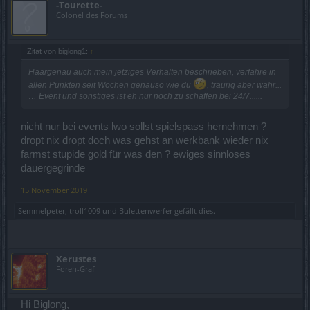
-Tourette-
Colonel des Forums
Zitat von biglong1:
↑
Haargenau auch mein jetziges Verhalten beschrieben, verfahre in
allen Punkten seit Wochen genauso wie du
, traurig aber wahr...
… Event und sonstiges ist eh nur noch zu schaffen bei 24/7......
nicht nur bei events lwo sollst spielspass hernehmen ?
dropt nix dropt doch was gehst an werkbank wieder nix
farmst stupide gold für was den ? ewiges sinnloses
dauergegrinde
15 November 2019
Semmelpeter
,
troll1009
und
Bulettenwerfer
gefällt dies.
Xerustes
Foren-Graf
Hi Biglong,