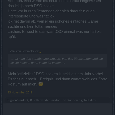
Schmunzelnd werde ick heute noch darauf hingewiesen
das ick ja noch DSO zocke.
Hatte vor kurzen Jemanden der sich daraufhin auch
interessierte und was tat ick..
ick riet davon ab, weil er ein schönes einfaches Game
suchte und kein totfarmendes
cashen. Er suchte das was DSO einmal war, nur halt zu
spät.
Zitat von Semmelpeter:
↑
.., hat man den abnabelungsprozess von dso überstanden und die
lichter bleiben dann leider für immer rot.
Mein "offizielles" DSO zocken is seid letztem Jahr vorbei.
Es fehlt nur noch 1 Ereignis und dann wartet wohl das Zorro
Kostüm auf mich.
15 November 2019
PugvonStardock
,
Bulettenwerfer
,
mcdoc
und
3 anderen
gefällt dies.