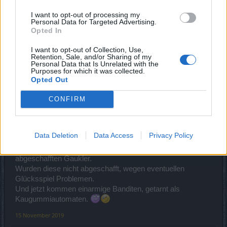
15 November 2019
I want to opt-out of processing my
Personal Data for Targeted Advertising.
B1acKwu1F
,
Sternfeuer
,
jordywinchester
und
1 weiteren Person
gefällt dies.
Opted In
I want to opt-out of Collection, Use,
Retention, Sale, and/or Sharing of my
mcdoc
Personal Data that Is Unrelated with the
Forenfreak
Purposes for which it was collected.
Opted Out
Zitat von jordywinchester:
↑
CONFIRM
zumal ja diese komischen Pesthos Münzen( braucht man
wahrscheinlich für die "Automaten" , was das auch immer sein
mag)
Data Deletion
Data Access
Privacy Policy
Und sind diese Automaten nicht im Prinzip wie die
abgeschafften Gaukler.
Wurden diese nicht abgeschafft, wegen eventuellen
Glücksspiel Problemen.
Und jetzt kommen einarmige Banditen, getarnt als
Kaugummiautomaten.
15 November 2019