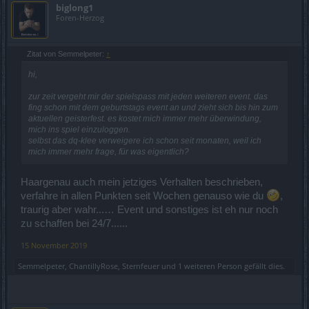
biglong1
Foren-Herzog
Zitat von Semmelpeter:
↑
hi,
zur zeit vergeht mir der spielspass mit jeden weiteren event. das
fing schon mit dem geburtstags event an und zieht sich bis hin zum
aktuellen geisterfest. es kostet mich immer mehr überwindung,
mich ins spiel einzuloggen.
selbst das dq-klee verweigere ich schon seit monaten, weil ich
mich immer mehr frage, für was eigentlich?
Haargenau auch mein jetziges Verhalten beschrieben,
verfahre in allen Punkten seit Wochen genauso wie du
,
traurig aber wahr...… Event und sonstiges ist eh nur noch
zu schaffen bei 24/7......
15 November 2019
Semmelpeter
,
ChantillyRose
,
Sternfeuer
und
1 weiteren Person
gefällt dies.