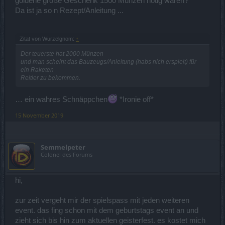
goldene große Geschenk 1500 Münzen nötig waren?
Da ist ja so n Rezept/Anleitung ...
Zitat von Wurzelgnom:
↑
Der teuerste hat 2000 Münzen
und man scheint das Bauzeugs/Anleitung (habs nich erspielt) für
ein Raketen
Reitier zu bekommen.
… ein wahres Schnäppchen
*Ironie off*
15 November 2019
Semmelpeter
Colonel des Forums
hi,
zur zeit vergeht mir der spielspass mit jeden weiteren
event. das fing schon mit dem geburtstags event an und
zieht sich bis hin zum aktuellen geisterfest. es kostet mich