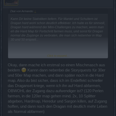
Zitat von Armando:
↑
Kann Dir keine Statistiken liefern. Für Mantel und Schultern ist
Dragan hard wohl schon deutlich effektiver. Ich halte es für sinnvoll,
Dragan hard während der Mini-Challenges zu machen, wenn man
eh die Hard Map für Fortschritt farmen muss, und sonst für Dragan
normal die Zugänge zu verbraten, die man sich nebenher in Map
30 und 50 erspielt...
Click to expand...
Irgendjemand (ein Mod?) hat mir glaub ich mal gesagt, dass das
Laserproblem NICHT auftritt, wenn man in Gruppe spielt. Kann das
jemand bestätigen/widerlegen?
Okay, dann mache ich erstmal so einen Mischmasch aus
beidem
Kannn dann nebenbei die Storyquests für 30er
und 50er Map machen, und dann später noch in die Hard
map. Also du bist sicher, dass ich im Endeffekt schneller
das Draganset kriege, wenn ich ihn auf Hard abfarmen,
OBWOHL der Zugang dazu aufwendiger ist? (120 Perlen
farmen, in die 120er map gehen mind. 2x, 10 Splitter
abgeben, Hardmap, Heredur und Sargon killen, auf Zugang
hoffen, und dann noch den Dragan mit deutlich mehr Leben
als Normal abfarmen)