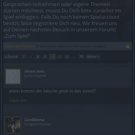
Gesprächen teilnehmen oder eigene Themen
starten möchtest, musst Du Dich bitte zunächst im
Spiel einloggen. Falls Du noch keinen Spielaccount
besitzt, bitte registriere Dich neu. Wir freuen uns
auf Deinen nächsten Besuch in unserem Forum!
„Zum Spiel“
Status des Themas:
Es sind keine weiteren Antworten möglich.
< Zurück
1
←
8
9
10
11
12
→
76
Weiter >
sinan.omc
Junior Experte
wann kommt der falsche gnob in das event?
9 April 2015
LordWene
Fortgeschrittener