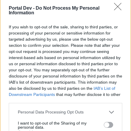
kann mir wer beantworten wann dfer falsche gnob kommt
Portal Dev -
Do Not Process My Personal
Information
9 April 2015
If you wish to opt-out of the sale, sharing to third parties, or
processing of your personal or sensitive information for
Armando
Forenhalbgott
targeted advertising by us, please use the below opt-out
section to confirm your selection. Please note that after your
opt-out request is processed you may continue seeing
Das Event an sich finde ich wieder gelungen, insbesondere
interest-based ads based on personal information utilized by
weil es viel Abwechslung gibt und man an unterschiedlichen
us or personal information disclosed to third parties prior to
Stellen um Fortschritt/Drops spielen kann. Dass dazu viele
your opt-out. You may separately opt-out of the further
verschiedene Perlen/Splitter/Marken
disclosure of your personal information by third parties on the
/Questitems/Schlüssel benötigt werden, nervt ein bissl
(wegen chronischer Inventarverstopfung), aber naja...
IAB’s list of downstream participants. This information may
Jedenfalls muss man so auch mal ein bisschen strategisch
also be disclosed by us to third parties on the
IAB’s List of
planen, was man wann braucht und macht, das finde ich
Downstream Participants
that may further disclose it to other
interessant, ist nicht so linear wie sonst. Manche
third parties.
beschweren sich, das ist zu kompliziert, ich find's gut.
Personal Data Processing Opt Outs
Dass Wiederbelebung auf der schweren Map jetzt auch mit
Premium Andermant kostet, hat mich sehr geärgert. Der
I want to opt-out of the Sharing of my
personal data.
Hauptvorteil, für den ich mein aktuelles Paket Mitte März