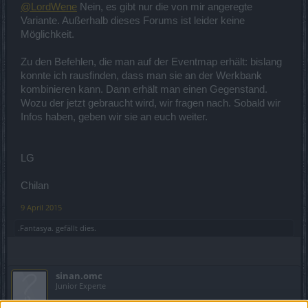
@LordWene
Nein, es gibt nur die von mir angeregte
Variante. Außerhalb dieses Forums ist leider keine
Möglichkeit.
Zu den Befehlen, die man auf der Eventmap erhält: bislang
konnte ich rausfinden, dass man sie an der Werkbank
kombinieren kann. Dann erhält man einen Gegenstand.
Wozu der jetzt gebraucht wird, wir fragen nach. Sobald wir
Infos haben, geben wir sie an euch weiter.
LG
Chilan
9 April 2015
.Fantasya.
gefällt dies.
sinan.omc
Junior Experte