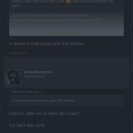
kurze Frage: Wie heißt der Code
oder woher bekomme ich
ihn?
Zum Event: Bisher das gelungenste Event ever.
Hab es noch nicht durch aber die Belohungen sind TOP
MfG
Click to expand...
xXGalabtoriXx
in deiner e-mail muste aufn link klicken
9 April 2015
xXGalbatoriXx
Stammspieler
Zitat von sinan.omc:
↑
in deiner e-mail muste aufn link klicken
Hab ich, aber wo ist dann der Code?
Sry blick das nicht