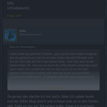
MfG
xXGalbatoriXx
9 April 2015
IIVio
Nachwuchs-Autor
Zitat von Moondragon:
↑
Habe exakt das gleiche Problem , ganz genau den selben vorgang
wie du gemacht nur das ich als aller erstes das teil 4/4 hatte und
bei der 30er das teil 2/4 in der letzten Kiste , und 50er auch in der
letzten Kiste 2/4 . Nun da nur noch die 100er Kisten vorhanden sind
kann mann sich ausdenken das es dort auch nur ein teil gibt ,
welches spielt jetzt ja keine rolle mehr da mann es nicht mehr
zusammen craften kann . Ich glaube nicht das dass so gewollt ist.
Click to expand...
Ja genau das dachte ich mir auch. Aber ich spiele heute
mal die 100er Map durch und schaue was es in den Kisten
gibt. Falls es nur ein Teil geben sollte, frage ich mal beim