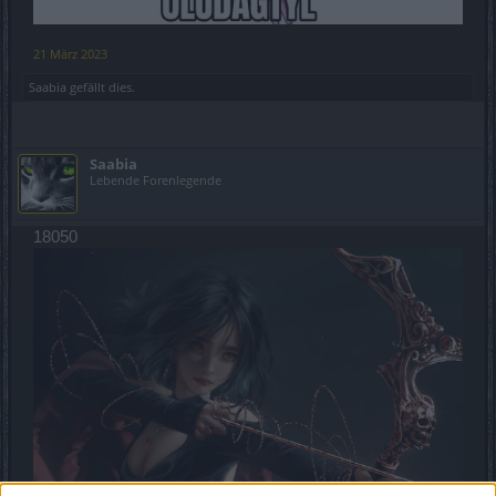
21 März 2023
Saabia
gefällt dies.
Saabia
Lebende Forenlegende
18050