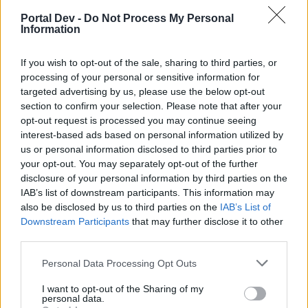
Portal Dev -
Do Not Process My Personal
Information
If you wish to opt-out of the sale, sharing to third parties, or
processing of your personal or sensitive information for
targeted advertising by us, please use the below opt-out
section to confirm your selection. Please note that after your
opt-out request is processed you may continue seeing
interest-based ads based on personal information utilized by
us or personal information disclosed to third parties prior to
your opt-out. You may separately opt-out of the further
disclosure of your personal information by third parties on the
IAB’s list of downstream participants. This information may
also be disclosed by us to third parties on the
IAB’s List of
25 März 2023
Downstream Participants
that may further disclose it to other
PastorOfMuppets
,
XxdTbxX
,
stoney
und
1 weiteren Person
gefällt dies.
third parties.
Personal Data Processing Opt Outs
Meistermagus
I want to opt-out of the Sharing of my
Forenanwärter
personal data.