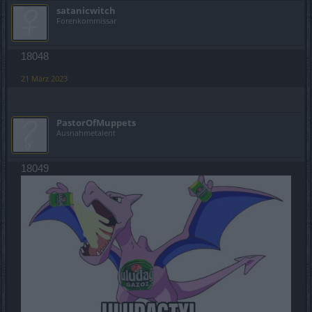
satanicwitch
Forenkommissar
18048
21 März 2023
PastorOfMuppets
Ausnahmetalent
18049