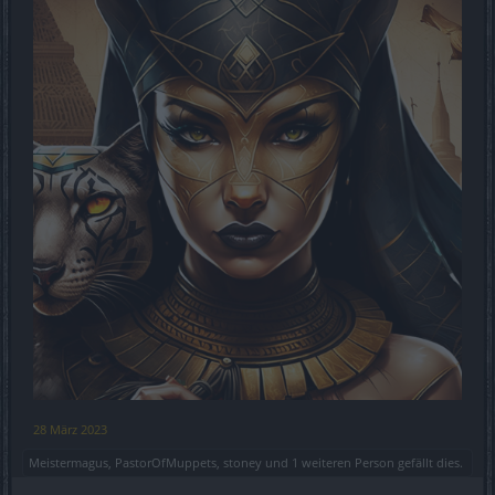
28 März 2023
Meistermagus
,
PastorOfMuppets
,
stoney
und
1 weiteren Person
gefällt dies.