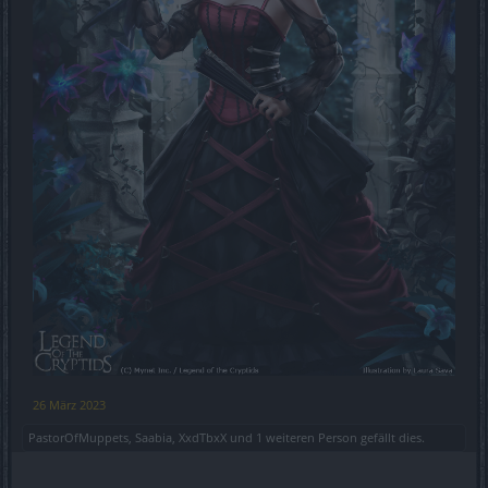
26 März 2023
PastorOfMuppets
,
Saabia
,
XxdTbxX
und
1 weiteren Person
gefällt dies.