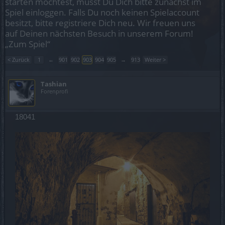
starten möchtest, musst Du Dich bitte zunächst im
Spiel einloggen. Falls Du noch keinen Spielaccount
besitzt, bitte registriere Dich neu. Wir freuen uns
auf Deinen nächsten Besuch in unserem Forum!
„Zum Spiel“
< Zurück
1
←
901
902
903
904
905
→
913
Weiter >
Tashian
Forenprofi
18041