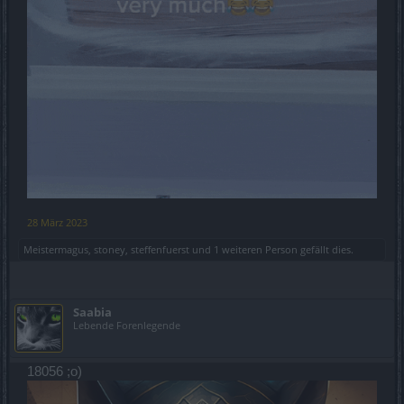
28 März 2023
Meistermagus
,
stoney
,
steffenfuerst
und
1 weiteren Person
gefällt dies.
Saabia
Lebende Forenlegende
18056 ;o)