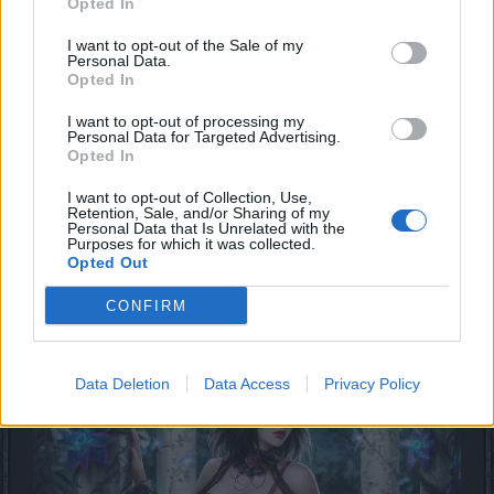
Opted In
18051
I want to opt-out of the Sale of my
Personal Data.
Opted In
25 März 2023
I want to opt-out of processing my
Personal Data for Targeted Advertising.
PastorOfMuppets
,
Saabia
,
steffenfuerst
und
1 weiteren Person
gefällt dies.
Opted In
I want to opt-out of Collection, Use,
Retention, Sale, and/or Sharing of my
stoney
Personal Data that Is Unrelated with the
Colonel des Forums
Purposes for which it was collected.
Opted Out
18052 ...
CONFIRM
Data Deletion
Data Access
Privacy Policy