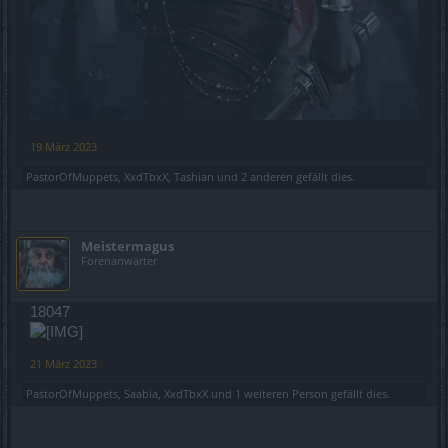
19 März 2023
PastorOfMuppets
,
XxdTbxX
,
Tashian
und
2 anderen
gefällt dies.
Meistermagus
Forenanwärter
18047
21 März 2023
PastorOfMuppets
,
Saabia
,
XxdTbxX
und
1 weiteren Person
gefällt dies.